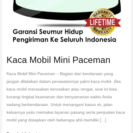
Kaca Mobil Mini Paceman
Kaca Mobil Mini Paceman – Bagian dari kendaraan yang
jangan dilalaikan dalam perawatannya yakni kaca mobil. Jika
kaca mobil merasakan kerusakan atau rengat, soal ini bisa
kurangi tingkat keamanan dan kenyamanan waktu Anda
sedang berkendaraan. Untuk menangani kasus ini, jalan
keluarnya yaitu memakai layanan pasang serta penjualan kaca
mobil yang disiapkan oleh beberapa ahli memiliki […]