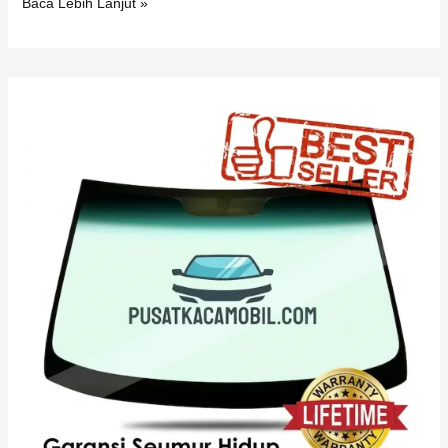
Baca Lebih Lanjut »
Kaca
Belakang
Lexus
LS
460
L