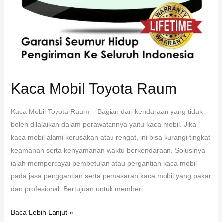
Kaca Mobil Toyota Raum
Kaca Mobil Toyota Raum – Bagian dari kendaraan yang tidak
boleh dilalaikan dalam perawatannya yaitu kaca mobil. Jika
kaca mobil alami kerusakan atau rengat, ini bisa kurangi tingkat
keamanan serta kenyamanan waktu berkendaraan. Solusinya
ialah mempercayai pembetulan atau pergantian kaca mobil
pada jasa penggantian serta pemasaran kaca mobil yang pakar
dan profesional. Bertujuan untuk memberi
Baca Lebih Lanjut »