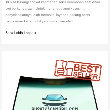
ini bisa kurangi tingkat keamanan serta keamanan saat Anda
lagi berkendaraan. Untuk menanggulangi kasus ini,
penyelesaiannya ialah memakai layanan pasang serta
pemasaran kaca mobil yang disiapkan oleh
Baca Lebih Lanjut »
Kaca
Mobil
Mercedes
Benz
AMG
GLA
35
4Matic