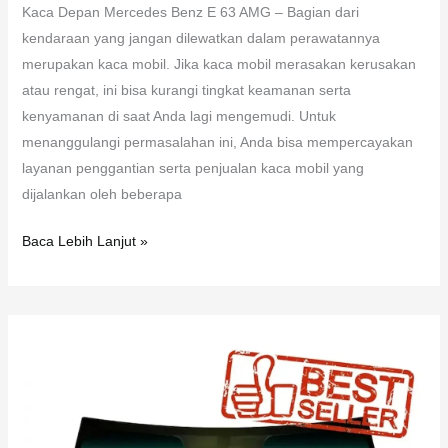
Kaca Depan Mercedes Benz E 63 AMG – Bagian dari
kendaraan yang jangan dilewatkan dalam perawatannya
merupakan kaca mobil. Jika kaca mobil merasakan kerusakan
atau rengat, ini bisa kurangi tingkat keamanan serta
kenyamanan di saat Anda lagi mengemudi. Untuk
menanggulangi permasalahan ini, Anda bisa mempercayakan
layanan penggantian serta penjualan kaca mobil yang
dijalankan oleh beberapa
Baca Lebih Lanjut »
Kaca
Depan
Mazda
CX