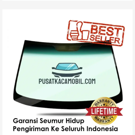
Kaca
Depan
Honda
Civic
Type
R