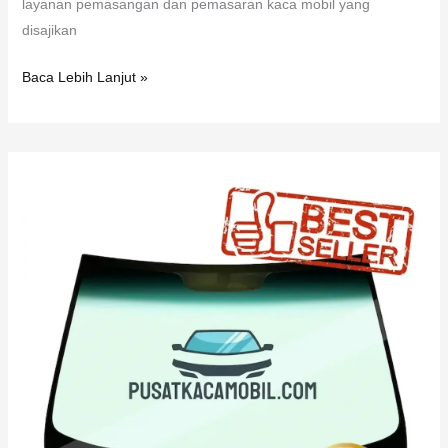
layanan pemasangan dan pemasaran kaca mobil yang
disajikan
Baca Lebih Lanjut »
Kaca
Belakang
BMW
X3