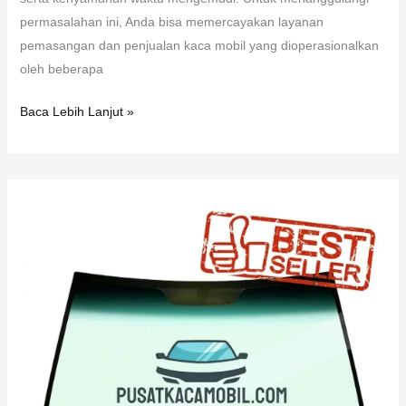
permasalahan ini, Anda bisa memercayakan layanan
pemasangan dan penjualan kaca mobil yang dioperasionalkan
oleh beberapa
Baca Lebih Lanjut »
Kaca
Belakang
Mercedes
Benz
220
S