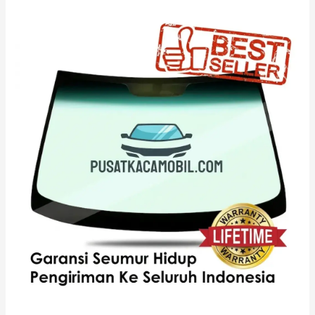
Kaca
Depan
Wuling
Formo
Max