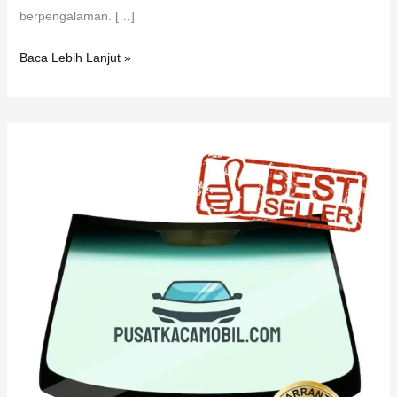
berpengalaman. […]
Baca Lebih Lanjut »
Kaca
Mobil
Mercedes
Benz
GL
400