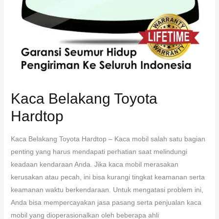
Kaca Belakang Toyota
Hardtop
Kaca Belakang Toyota Hardtop – Kaca mobil salah satu bagian
penting yang harus mendapati perhatian saat melindungi
keadaan kendaraan Anda. Jika kaca mobil merasakan
kerusakan atau pecah, ini bisa kurangi tingkat keamanan serta
keamanan waktu berkendaraan. Untuk mengatasi problem ini,
Anda bisa mempercayakan jasa pasang serta penjualan kaca
mobil yang dioperasionalkan oleh beberapa ahli