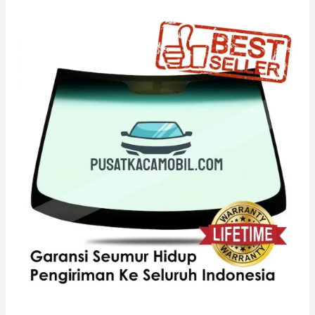
Kaca
Belakang
Nissan
Serena