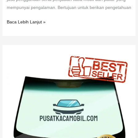
mempunyai pengalaman. Bertujuan untuk berikan pengetahuan
Baca Lebih Lanjut »
Kaca
Depan
Toyota
Crown