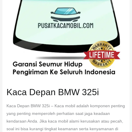
Kaca Depan BMW 325i
Kaca Depan BMW 325i – Kaca mobil adalah komponen penting
yang penting memperoleh perhatian saat jaga keadaan
kendaraan Anda. Jika kaca mobil alami kerusakan atau pecah,
soal ini bisa kurangi tingkat keamanan serta kenyamanan di