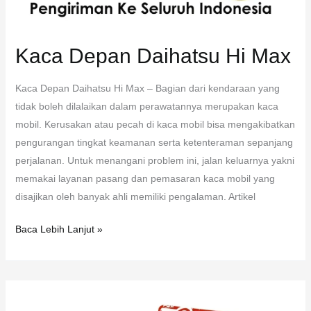
Kaca Depan Daihatsu Hi Max
Kaca Depan Daihatsu Hi Max – Bagian dari kendaraan yang
tidak boleh dilalaikan dalam perawatannya merupakan kaca
mobil. Kerusakan atau pecah di kaca mobil bisa mengakibatkan
pengurangan tingkat keamanan serta ketenteraman sepanjang
perjalanan. Untuk menangani problem ini, jalan keluarnya yakni
memakai layanan pasang dan pemasaran kaca mobil yang
disajikan oleh banyak ahli memiliki pengalaman. Artikel
Baca Lebih Lanjut »
Kaca