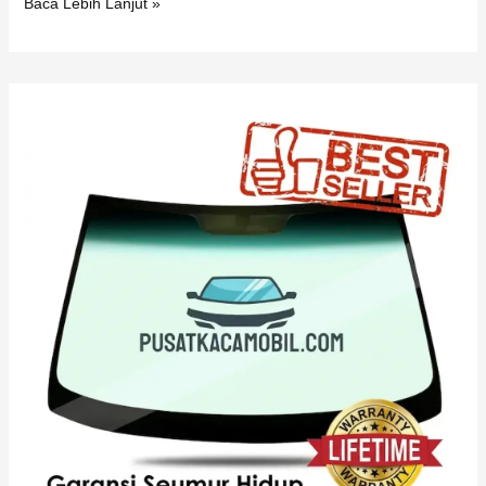
Baca Lebih Lanjut »
Kaca
Mobil
Bau-
Bau