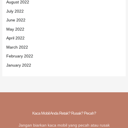
August 2022
July 2022
June 2022
May 2022
April 2022
March 2022
February 2022
January 2022
Kaca Mobil Anda Retak? Rusak? Pecah?
Jangan biarkan kaca mobil yang pecah atau rusak