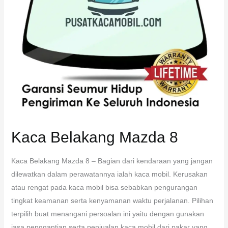
Kaca Belakang Mazda 8
Kaca Belakang Mazda 8 – Bagian dari kendaraan yang jangan
dilewatkan dalam perawatannya ialah kaca mobil. Kerusakan
atau rengat pada kaca mobil bisa sebabkan pengurangan
tingkat keamanan serta kenyamanan waktu perjalanan. Pilihan
terpilih buat menangani persoalan ini yaitu dengan gunakan
jasa penggantian serta penjualan kaca mobil dari pakar yang