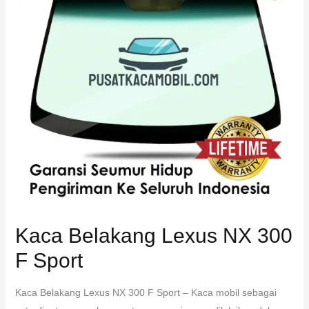
300
F
Sport
Kaca Belakang Lexus NX 300
F Sport
Kaca Belakang Lexus NX 300 F Sport – Kaca mobil sebagai