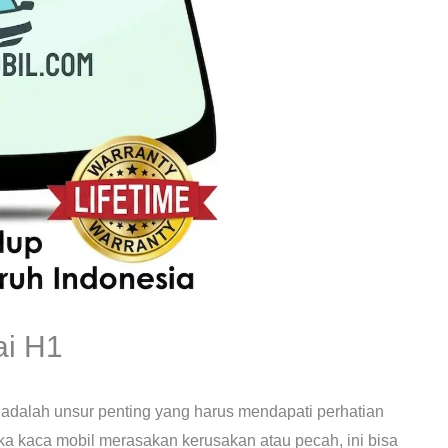
ai H1
 adalah unsur penting yang harus mendapati perhatian
ika kaca mobil merasakan kerusakan atau pecah, ini bisa