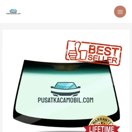
Skip
to
content