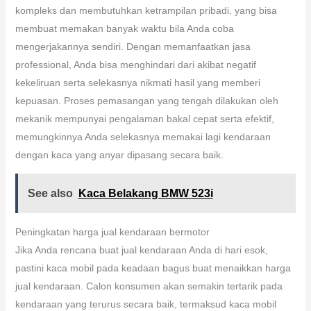
kompleks dan membutuhkan ketrampilan pribadi, yang bisa
membuat memakan banyak waktu bila Anda coba
mengerjakannya sendiri. Dengan memanfaatkan jasa
professional, Anda bisa menghindari dari akibat negatif
kekeliruan serta selekasnya nikmati hasil yang memberi
kepuasan. Proses pemasangan yang tengah dilakukan oleh
mekanik mempunyai pengalaman bakal cepat serta efektif,
memungkinnya Anda selekasnya memakai lagi kendaraan
dengan kaca yang anyar dipasang secara baik.
See also
Kaca Belakang BMW 523i
Peningkatan harga jual kendaraan bermotor
Jika Anda rencana buat jual kendaraan Anda di hari esok,
pastini kaca mobil pada keadaan bagus buat menaikkan harga
jual kendaraan. Calon konsumen akan semakin tertarik pada
kendaraan yang terurus secara baik, termaksud kaca mobil