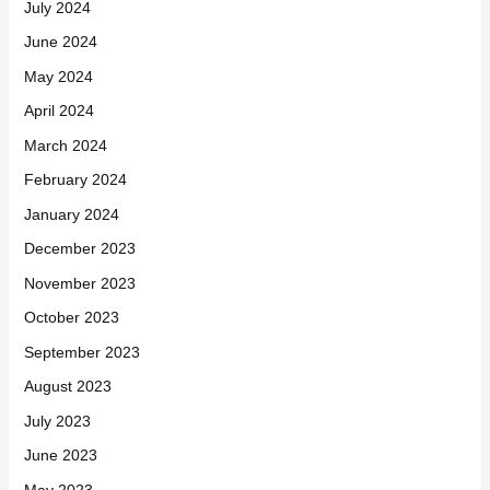
July 2024
June 2024
May 2024
April 2024
March 2024
February 2024
January 2024
December 2023
November 2023
October 2023
September 2023
August 2023
July 2023
June 2023
May 2023