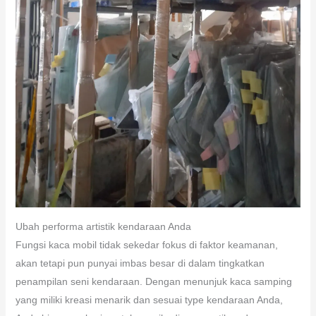
Ubah performa artistik kendaraan Anda
Fungsi kaca mobil tidak sekedar fokus di faktor keamanan,
akan tetapi pun punyai imbas besar di dalam tingkatkan
penampilan seni kendaraan. Dengan menunjuk kaca samping
yang miliki kreasi menarik dan sesuai type kendaraan Anda,