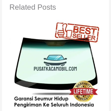
Related Posts