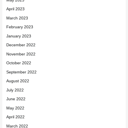
April 2023
March 2023
February 2023
January 2023
December 2022
November 2022
October 2022
September 2022
August 2022
July 2022
June 2022
May 2022
April 2022
March 2022