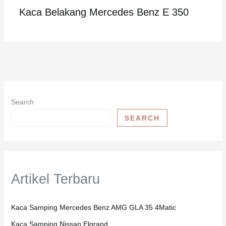
Kaca Belakang Mercedes Benz E 350
Search
SEARCH
Artikel Terbaru
Kaca Samping Mercedes Benz AMG GLA 35 4Matic
Kaca Samping Nissan Elgrand