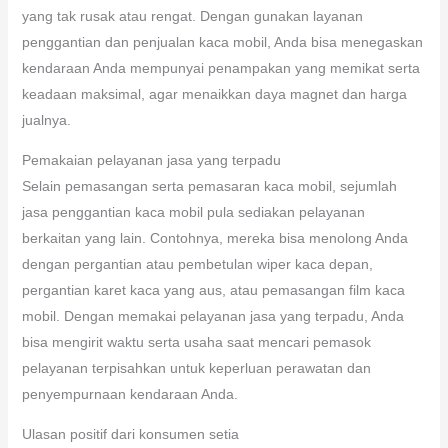
yang tak rusak atau rengat. Dengan gunakan layanan
penggantian dan penjualan kaca mobil, Anda bisa menegaskan
kendaraan Anda mempunyai penampakan yang memikat serta
keadaan maksimal, agar menaikkan daya magnet dan harga
jualnya.
Pemakaian pelayanan jasa yang terpadu
Selain pemasangan serta pemasaran kaca mobil, sejumlah
jasa penggantian kaca mobil pula sediakan pelayanan
berkaitan yang lain. Contohnya, mereka bisa menolong Anda
dengan pergantian atau pembetulan wiper kaca depan,
pergantian karet kaca yang aus, atau pemasangan film kaca
mobil. Dengan memakai pelayanan jasa yang terpadu, Anda
bisa mengirit waktu serta usaha saat mencari pemasok
pelayanan terpisahkan untuk keperluan perawatan dan
penyempurnaan kendaraan Anda.
Ulasan positif dari konsumen setia