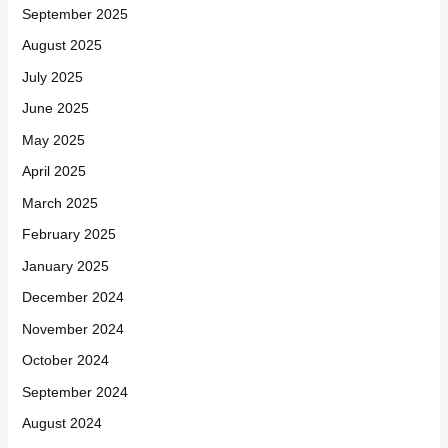
September 2025
August 2025
July 2025
June 2025
May 2025
April 2025
March 2025
February 2025
January 2025
December 2024
November 2024
October 2024
September 2024
August 2024