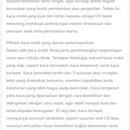
kepada bentrokan serta rengat, agar kurangi akibat negatif
kerusakan yang butuh pembetulan atau pergantian. Selain itu,
kaca mobil yang kuat dan tahan kepada cahaya UV bakal
menolong membuat perlindungan interior kendaraan dari
penuaan awal serta pemudaran warna.
Pilihlah kaca mobil yang sesuai sama keperluan
Dalam pilih kaca mobil, Anda perlu pertimbangkan kepentingan
serta opsi individu Anda. Terdapat beberapa macam kaca mobil
yang siap, seperti kaca laminated, kaca tempered, serta kaca
berlapis. Kaca laminated terdiri dari 2 susunan atau mungkin
lebih yang direkatkan bersama, memberi kapabilitas serta
ketahanan yang lebih bagus pada bentrokan. Kaca tempered
yaitu kaca yang dipanaskan dengan cara berlebihan dan
didinginkan dengan cara cepat, agar lebih menjadi kuat dan
tahan kepada kerengatan. Di segi lain, kaca berlapis
mempunyai susunan tambahan seperti susunan anti-UV atau
susunan anti-peluru buat menaikkan tingkat keamanan serta