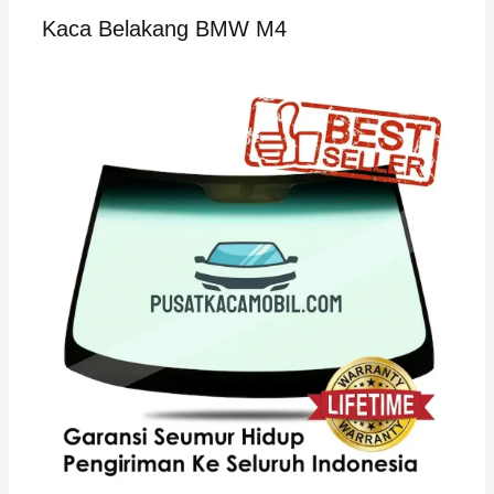
Kaca Belakang BMW M4