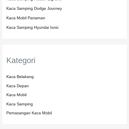
Kaca Samping Dodge Journey
Kaca Mobil Pariaman
Kaca Samping Hyundai Ionic
Kategori
Kaca Belakang
Kaca Depan
Kaca Mobil
Kaca Samping
Pemasangan Kaca Mobil