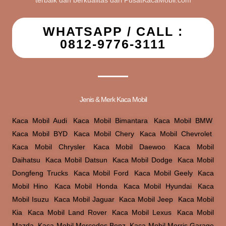
WHATSAPP / CALL :
0812-9776-3111
Jenis & Merk Kaca Mobil
Kaca Mobil Audi
,
Kaca Mobil Bimantara
,
Kaca Mobil BMW
,
Kaca Mobil BYD
,
Kaca Mobil Chery
,
Kaca Mobil Chevrolet
,
Kaca Mobil Chrysler
,
Kaca Mobil Daewoo
,
Kaca Mobil
Daihatsu
,
Kaca Mobil Datsun
,
Kaca Mobil Dodge
,
Kaca Mobil
Dongfeng Trucks
,
Kaca Mobil Ford
,
Kaca Mobil Geely
,
Kaca
Mobil Hino
,
Kaca Mobil Honda
,
Kaca Mobil Hyundai
,
Kaca
Mobil Isuzu
,
Kaca Mobil Jaguar
,
Kaca Mobil Jeep
,
Kaca Mobil
Kia
,
Kaca Mobil Land Rover
,
Kaca Mobil Lexus
,
Kaca Mobil
Mazda
,
Kaca Mobil Mercedes Benz
,
Kaca Mobil Morris Garage