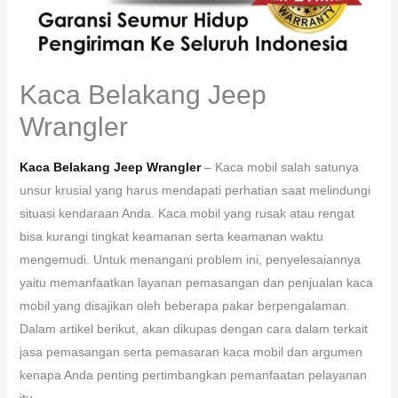
Kaca Belakang Jeep
Wrangler
Kaca Belakang Jeep Wrangler
– Kaca mobil salah satunya
unsur krusial yang harus mendapati perhatian saat melindungi
situasi kendaraan Anda. Kaca mobil yang rusak atau rengat
bisa kurangi tingkat keamanan serta keamanan waktu
mengemudi. Untuk menangani problem ini, penyelesaiannya
yaitu memanfaatkan layanan pemasangan dan penjualan kaca
mobil yang disajikan oleh beberapa pakar berpengalaman.
Dalam artikel berikut, akan dikupas dengan cara dalam terkait
jasa pemasangan serta pemasaran kaca mobil dan argumen
kenapa Anda penting pertimbangkan pemanfaatan pelayanan
itu.