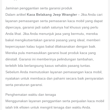
Jaminan penggantian serta garansi produk
Dalam artikel
Kaca Belakang Jeep Wrangler
– Jika Anda cari
layanan pemasangan serta pemasaran kaca mobil yang dapat
dipercaya, garansi jadi salah satunya hal khusus yang perlu
Anda lihat. Jika Anda menunjuk jasa yang bermutu, mereka
bakal mengikutsertakan garansi pasang yang ideal, memberi
kepercayaan kalau tugas bakal dilaksanakan dengan baik.
Mereka pula memasukkan garansi buat produk kaca yang
diinstall. Garansi ini memberinya pelindungan tambahan,
terlebih bila berlangsung kasus sehabis pasang tuntas.
Sebelum Anda memutuskan layanan pemasangan kaca mobil,
nyatakan untuk membaca dan pahami secara baik persyaratan
serta peraturan garansi.
Penghematan waktu dan tenaga
Menggunakan layanan penggantian serta penjualan kaca mobil
ialah trik efisien untuk mengirit tenaga dan waktu Anda.