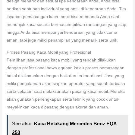
design menarik dan sesuai tipe kendaraan Anda, Anda bisa
berikan sentuhan individual yang antik di kendaraan Anda. Tim
layanan pemasangan kaca mobil bisa memandu Anda saat
menunjuk kaca secara bermacam pilihan rancangan yang siap,
hingga Anda bisa mempunyai kendaraan yang tidak cuma
aman, tapi juga miliki penampilan yang menarik serta unik.
Proses Pasang Kaca Mobil yang Profesional
Pemilihan jasa pasang kaca mobil yang tengah dilakukan
dengan professional bawa agunan kalau proses pemasangan
bakal dilaksanakan dengan baik dan terkoordinasi. Jasa yang
miliki pengalaman akan siapkan operator yang sudah terbiasa
serta cekatan saat melaksanakan pasang kaca mobil. Mereka
akan gunakan perlengkapan serta tehnik yang cocok untuk
meyakinkan kaca dipasang dengan akurat dan aman.
See also
Kaca Belakang Mercedes Benz EQA
250