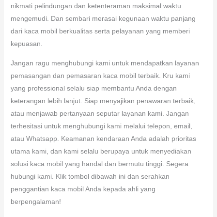
nikmati pelindungan dan ketenteraman maksimal waktu
mengemudi. Dan sembari merasai kegunaan waktu panjang
dari kaca mobil berkualitas serta pelayanan yang memberi
kepuasan.
Jangan ragu menghubungi kami untuk mendapatkan layanan
pemasangan dan pemasaran kaca mobil terbaik. Kru kami
yang professional selalu siap membantu Anda dengan
keterangan lebih lanjut. Siap menyajikan penawaran terbaik,
atau menjawab pertanyaan seputar layanan kami. Jangan
terhesitasi untuk menghubungi kami melalui telepon, email,
atau Whatsapp. Keamanan kendaraan Anda adalah prioritas
utama kami, dan kami selalu berupaya untuk menyediakan
solusi kaca mobil yang handal dan bermutu tinggi. Segera
hubungi kami. Klik tombol dibawah ini dan serahkan
penggantian kaca mobil Anda kepada ahli yang
berpengalaman!