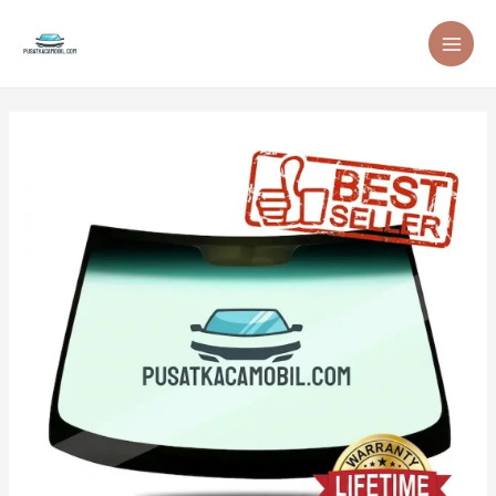
Skip
to
content