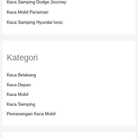
Kaca Samping Dodge Journey
Kaca Mobil Pariaman
Kaca Samping Hyundai Ionic
Kategori
Kaca Belakang
Kaca Depan
Kaca Mobil
Kaca Samping
Pemasangan Kaca Mobil