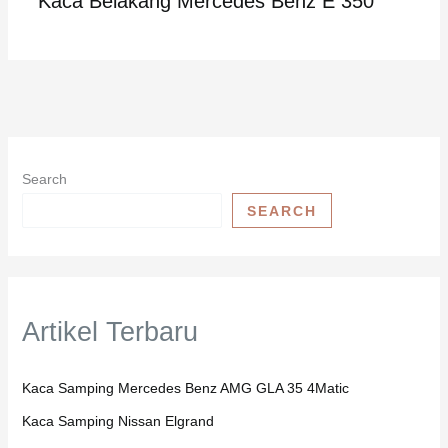
Kaca Belakang Mercedes Benz E 350
Search
SEARCH
Artikel Terbaru
Kaca Samping Mercedes Benz AMG GLA 35 4Matic
Kaca Samping Nissan Elgrand