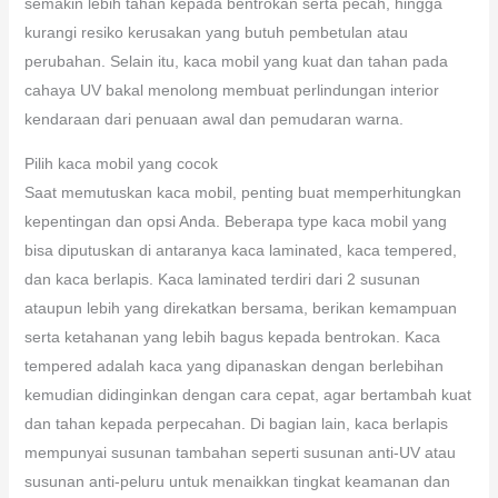
semakin lebih tahan kepada bentrokan serta pecah, hingga
kurangi resiko kerusakan yang butuh pembetulan atau
perubahan. Selain itu, kaca mobil yang kuat dan tahan pada
cahaya UV bakal menolong membuat perlindungan interior
kendaraan dari penuaan awal dan pemudaran warna.
Pilih kaca mobil yang cocok
Saat memutuskan kaca mobil, penting buat memperhitungkan
kepentingan dan opsi Anda. Beberapa type kaca mobil yang
bisa diputuskan di antaranya kaca laminated, kaca tempered,
dan kaca berlapis. Kaca laminated terdiri dari 2 susunan
ataupun lebih yang direkatkan bersama, berikan kemampuan
serta ketahanan yang lebih bagus kepada bentrokan. Kaca
tempered adalah kaca yang dipanaskan dengan berlebihan
kemudian didinginkan dengan cara cepat, agar bertambah kuat
dan tahan kepada perpecahan. Di bagian lain, kaca berlapis
mempunyai susunan tambahan seperti susunan anti-UV atau
susunan anti-peluru untuk menaikkan tingkat keamanan dan