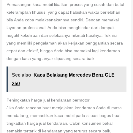
Pemasangan kaca mobil libatkan proses yang susah dan butuh
keterampilan khusus, yang dapat habiskan waktu berlebihan
bila Anda coba melaksanakannya sendiri. Dengan memakai
layanan professional, Anda bisa menghindar dari dampak
negatif kekeliruan dan selekasnya nikmati hasilnya. Teknisi
yang memiliki pengalaman akan kerjakan penggantian secara
cepat dan efektif, hingga Anda bisa memakai lagi kendaraan
dengan kaca yang anyar dipasang secara baik.
See also
Kaca Belakang Mercedes Benz GLE
250
Peningkatan harga jual kendaraan bermotor
Jika Anda rencana buat menjajakan kendaraan Anda di masa
mendatang, memastikan kaca mobil pada situasi bagus buat
tingkatkan harga jual kendaraan. Calon konsumen bakal
semakin tertarik di kendaraan yang terurus secara baik,