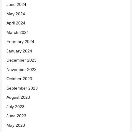
June 2024
May 2024
April 2024
March 2024
February 2024
January 2024
December 2023
November 2023
October 2023
September 2023
August 2023
July 2023
June 2023
May 2023