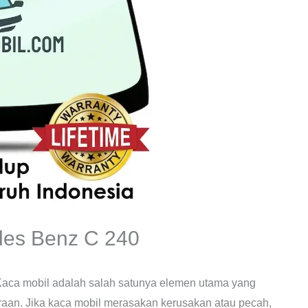
des Benz C 240
Kaca mobil adalah salah satunya elemen utama yang
aan. Jika kaca mobil merasakan kerusakan atau pecah,