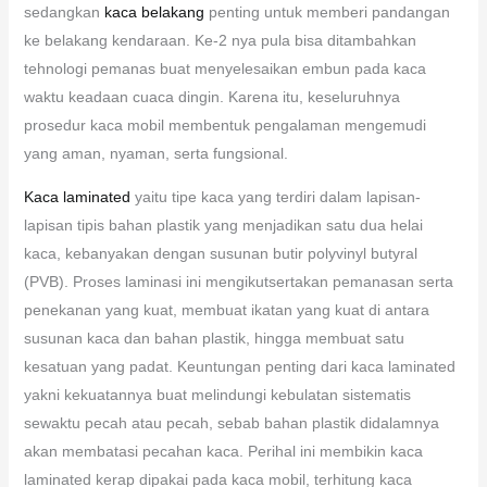
sedangkan
kaca belakang
penting untuk memberi pandangan
ke belakang kendaraan. Ke-2 nya pula bisa ditambahkan
tehnologi pemanas buat menyelesaikan embun pada kaca
waktu keadaan cuaca dingin. Karena itu, keseluruhnya
prosedur kaca mobil membentuk pengalaman mengemudi
yang aman, nyaman, serta fungsional.
Kaca laminated
yaitu tipe kaca yang terdiri dalam lapisan-
lapisan tipis bahan plastik yang menjadikan satu dua helai
kaca, kebanyakan dengan susunan butir polyvinyl butyral
(PVB). Proses laminasi ini mengikutsertakan pemanasan serta
penekanan yang kuat, membuat ikatan yang kuat di antara
susunan kaca dan bahan plastik, hingga membuat satu
kesatuan yang padat. Keuntungan penting dari kaca laminated
yakni kekuatannya buat melindungi kebulatan sistematis
sewaktu pecah atau pecah, sebab bahan plastik didalamnya
akan membatasi pecahan kaca. Perihal ini membikin kaca
laminated kerap dipakai pada kaca mobil, terhitung kaca