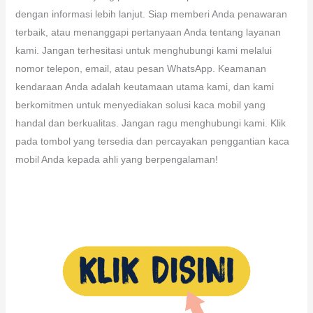
dengan informasi lebih lanjut. Siap memberi Anda penawaran
terbaik, atau menanggapi pertanyaan Anda tentang layanan
kami. Jangan terhesitasi untuk menghubungi kami melalui
nomor telepon, email, atau pesan WhatsApp. Keamanan
kendaraan Anda adalah keutamaan utama kami, dan kami
berkomitmen untuk menyediakan solusi kaca mobil yang
handal dan berkualitas. Jangan ragu menghubungi kami. Klik
pada tombol yang tersedia dan percayakan penggantian kaca
mobil Anda kepada ahli yang berpengalaman!