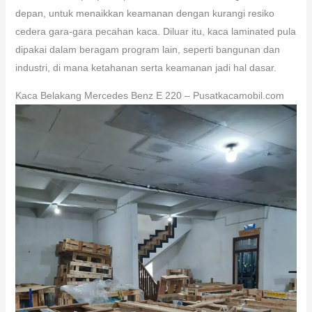
depan, untuk menaikkan keamanan dengan kurangi resiko
cedera gara-gara pecahan kaca. Diluar itu, kaca laminated pula
dipakai dalam beragam program lain, seperti bangunan dan
industri, di mana ketahanan serta keamanan jadi hal dasar.
Kaca Belakang Mercedes Benz E 220 – Pusatkacamobil.com