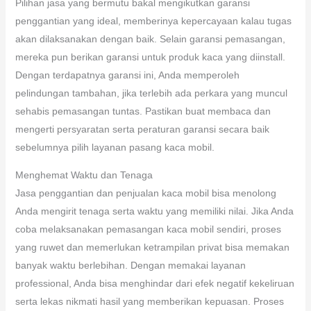
Pilihan jasa yang bermutu bakal mengikutkan garansi
penggantian yang ideal, memberinya kepercayaan kalau tugas
akan dilaksanakan dengan baik. Selain garansi pemasangan,
mereka pun berikan garansi untuk produk kaca yang diinstall.
Dengan terdapatnya garansi ini, Anda memperoleh
pelindungan tambahan, jika terlebih ada perkara yang muncul
sehabis pemasangan tuntas. Pastikan buat membaca dan
mengerti persyaratan serta peraturan garansi secara baik
sebelumnya pilih layanan pasang kaca mobil.
Menghemat Waktu dan Tenaga
Jasa penggantian dan penjualan kaca mobil bisa menolong
Anda mengirit tenaga serta waktu yang memiliki nilai. Jika Anda
coba melaksanakan pemasangan kaca mobil sendiri, proses
yang ruwet dan memerlukan ketrampilan privat bisa memakan
banyak waktu berlebihan. Dengan memakai layanan
professional, Anda bisa menghindar dari efek negatif kekeliruan
serta lekas nikmati hasil yang memberikan kepuasan. Proses