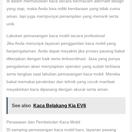
di dalam memutuskan kaca secara bermacam alternatif design
yang siap, maka Anda bisa miliki kendaraan yang tidak cuma
aman, tapi juga mempunyai penampilan yang menarik serta
unik.
Lakukan pemasangan kaca mobil secara profesional
Jika Anda menunjuk layanan penggantian kaca mobil yang
berpengalaman, Anda dapat meyakini jika proses pasang bakal
dikerjakan dengan baik serta terkoordinasi. Jasa yang punya
pengalaman akan menyiapkan operator yang sudah terbiasa
serta tangkas saat lakukan pemasangan kaca mobil. Mereka
bakal memakai perabotan dan tehnik yang cocok manfaat
meyakinkan kaca dipasang dengan akurat serta aman.
See also
Kaca Belakang Kia EV6
Perawatan dan Pembetulan Kaca Mobil
Di samping pemasangan kaca mobil baru, layanan pasang