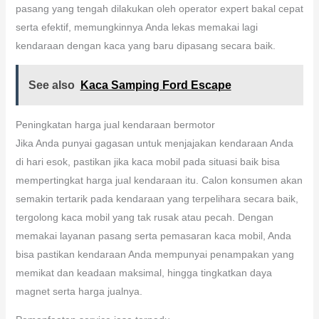
pasang yang tengah dilakukan oleh operator expert bakal cepat
serta efektif, memungkinnya Anda lekas memakai lagi
kendaraan dengan kaca yang baru dipasang secara baik.
See also
Kaca Samping Ford Escape
Peningkatan harga jual kendaraan bermotor
Jika Anda punyai gagasan untuk menjajakan kendaraan Anda
di hari esok, pastikan jika kaca mobil pada situasi baik bisa
mempertingkat harga jual kendaraan itu. Calon konsumen akan
semakin tertarik pada kendaraan yang terpelihara secara baik,
tergolong kaca mobil yang tak rusak atau pecah. Dengan
memakai layanan pasang serta pemasaran kaca mobil, Anda
bisa pastikan kendaraan Anda mempunyai penampakan yang
memikat dan keadaan maksimal, hingga tingkatkan daya
magnet serta harga jualnya.