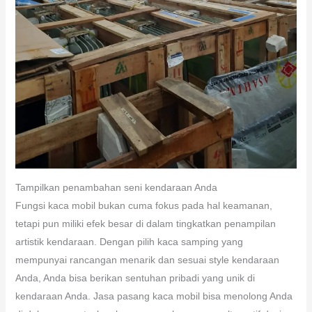
Tampilkan penambahan seni kendaraan Anda
Fungsi kaca mobil bukan cuma fokus pada hal keamanan,
tetapi pun miliki efek besar di dalam tingkatkan penampilan
artistik kendaraan. Dengan pilih kaca samping yang
mempunyai rancangan menarik dan sesuai style kendaraan
Anda, Anda bisa berikan sentuhan pribadi yang unik di
kendaraan Anda. Jasa pasang kaca mobil bisa menolong Anda