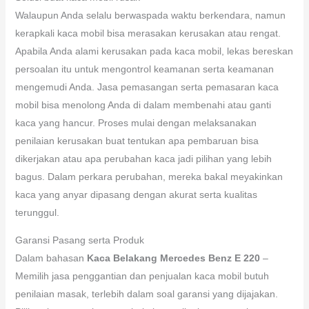
Walaupun Anda selalu berwaspada waktu berkendara, namun
kerapkali kaca mobil bisa merasakan kerusakan atau rengat.
Apabila Anda alami kerusakan pada kaca mobil, lekas bereskan
persoalan itu untuk mengontrol keamanan serta keamanan
mengemudi Anda. Jasa pemasangan serta pemasaran kaca
mobil bisa menolong Anda di dalam membenahi atau ganti
kaca yang hancur. Proses mulai dengan melaksanakan
penilaian kerusakan buat tentukan apa pembaruan bisa
dikerjakan atau apa perubahan kaca jadi pilihan yang lebih
bagus. Dalam perkara perubahan, mereka bakal meyakinkan
kaca yang anyar dipasang dengan akurat serta kualitas
terunggul.
Garansi Pasang serta Produk
Dalam bahasan
Kaca Belakang Mercedes Benz E 220
–
Memilih jasa penggantian dan penjualan kaca mobil butuh
penilaian masak, terlebih dalam soal garansi yang dijajakan.