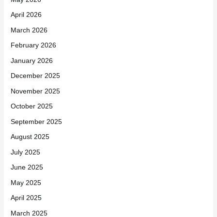
April 2026
March 2026
February 2026
January 2026
December 2025
November 2025
October 2025
September 2025
August 2025
July 2025
June 2025
May 2025
April 2025
March 2025