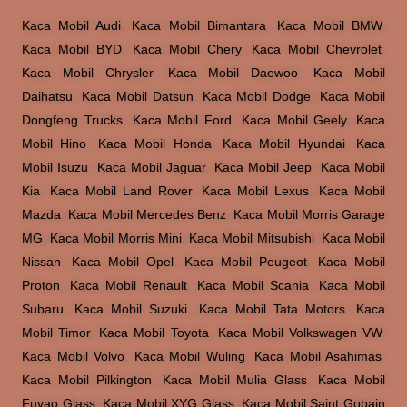
Kaca Mobil Audi
,
Kaca Mobil Bimantara
,
Kaca Mobil BMW
,
Kaca Mobil BYD
,
Kaca Mobil Chery
,
Kaca Mobil Chevrolet
,
Kaca Mobil Chrysler
,
Kaca Mobil Daewoo
,
Kaca Mobil
Daihatsu
,
Kaca Mobil Datsun
,
Kaca Mobil Dodge
,
Kaca Mobil
Dongfeng Trucks
,
Kaca Mobil Ford
,
Kaca Mobil Geely
,
Kaca
Mobil Hino
,
Kaca Mobil Honda
,
Kaca Mobil Hyundai
,
Kaca
Mobil Isuzu
,
Kaca Mobil Jaguar
,
Kaca Mobil Jeep
,
Kaca Mobil
Kia
,
Kaca Mobil Land Rover
,
Kaca Mobil Lexus
,
Kaca Mobil
Mazda
,
Kaca Mobil Mercedes Benz
,
Kaca Mobil Morris Garage
MG
,
Kaca Mobil Morris Mini
,
Kaca Mobil Mitsubishi
,
Kaca Mobil
Nissan
,
Kaca Mobil Opel
,
Kaca Mobil Peugeot
,
Kaca Mobil
Proton
,
Kaca Mobil Renault
,
Kaca Mobil Scania
,
Kaca Mobil
Subaru
,
Kaca Mobil Suzuki
,
Kaca Mobil Tata Motors
,
Kaca
Mobil Timor
,
Kaca Mobil Toyota
,
Kaca Mobil Volkswagen VW
,
Kaca Mobil Volvo
,
Kaca Mobil Wuling
,
Kaca Mobil Asahimas
,
Kaca Mobil Pilkington
,
Kaca Mobil Mulia Glass
,
Kaca Mobil
Fuyao Glass
,
Kaca Mobil XYG Glass
,
Kaca Mobil Saint Gobain