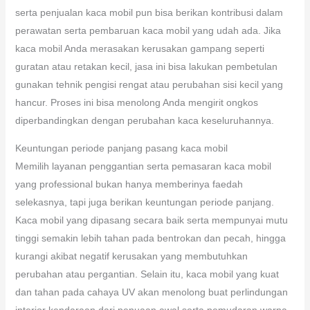
serta penjualan kaca mobil pun bisa berikan kontribusi dalam
perawatan serta pembaruan kaca mobil yang udah ada. Jika
kaca mobil Anda merasakan kerusakan gampang seperti
guratan atau retakan kecil, jasa ini bisa lakukan pembetulan
gunakan tehnik pengisi rengat atau perubahan sisi kecil yang
hancur. Proses ini bisa menolong Anda mengirit ongkos
diperbandingkan dengan perubahan kaca keseluruhannya.
Keuntungan periode panjang pasang kaca mobil
Memilih layanan penggantian serta pemasaran kaca mobil
yang professional bukan hanya memberinya faedah
selekasnya, tapi juga berikan keuntungan periode panjang.
Kaca mobil yang dipasang secara baik serta mempunyai mutu
tinggi semakin lebih tahan pada bentrokan dan pecah, hingga
kurangi akibat negatif kerusakan yang membutuhkan
perubahan atau pergantian. Selain itu, kaca mobil yang kuat
dan tahan pada cahaya UV akan menolong buat perlindungan
interior kendaraan dari penuaan awal serta pemudaran warna.