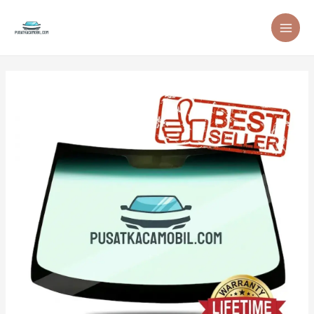
Skip
to
content