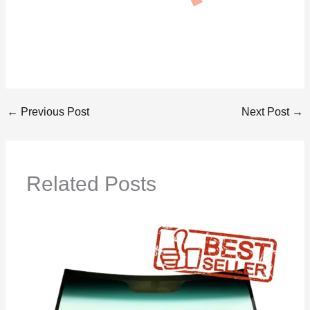
←
Previous Post
Next Post
→
Related Posts