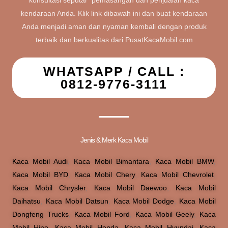
kendaraan Anda. Klik link dibawah ini dan buat kendaraan
Anda menjadi aman dan nyaman kembali dengan produk
terbaik dan berkualitas dari PusatKacaMobil.com
WHATSAPP / CALL :
0812-9776-3111
Jenis & Merk Kaca Mobil
Kaca Mobil Audi
,
Kaca Mobil Bimantara
,
Kaca Mobil BMW
,
Kaca Mobil BYD
,
Kaca Mobil Chery
,
Kaca Mobil Chevrolet
,
Kaca Mobil Chrysler
,
Kaca Mobil Daewoo
,
Kaca Mobil
Daihatsu
,
Kaca Mobil Datsun
,
Kaca Mobil Dodge
,
Kaca Mobil
Dongfeng Trucks
,
Kaca Mobil Ford
,
Kaca Mobil Geely
,
Kaca
Mobil Hino
,
Kaca Mobil Honda
,
Kaca Mobil Hyundai
,
Kaca