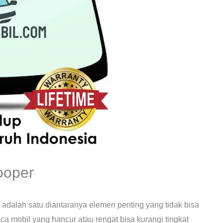
ooper
 adalah satu diantaranya elemen penting yang tidak bisa
 mobil yang hancur atau rengat bisa kurangi tingkat