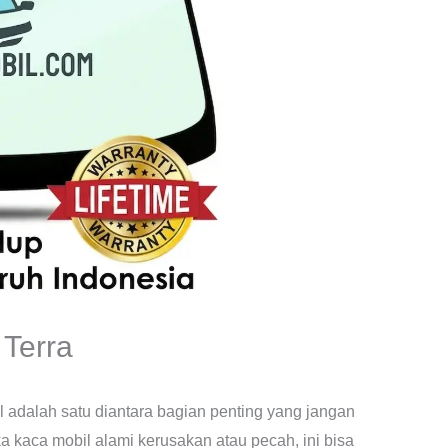
Terra
 adalah satu diantara bagian penting yang jangan
 kaca mobil alami kerusakan atau pecah, ini bisa