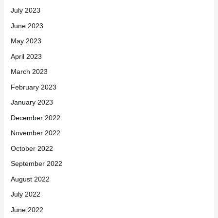
July 2023
June 2023
May 2023
April 2023
March 2023
February 2023
January 2023
December 2022
November 2022
October 2022
September 2022
August 2022
July 2022
June 2022