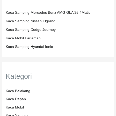
Kaca Samping Mercedes Benz AMG GLA 35 4Matic
Kaca Samping Nissan Elgrand
Kaca Samping Dodge Journey
Kaca Mobil Pariaman
Kaca Samping Hyundai Ionic
Kategori
Kaca Belakang
Kaca Depan
Kaca Mobil
Kaca Samping