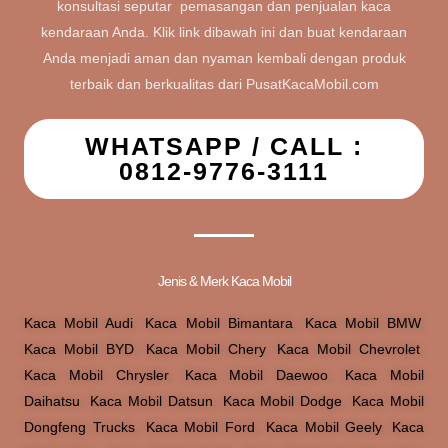
konsultasi seputar pemasangan dan penjualan kaca
kendaraan Anda. Klik link dibawah ini dan buat kendaraan
Anda menjadi aman dan nyaman kembali dengan produk
terbaik dan berkualitas dari PusatKacaMobil.com
WHATSAPP / CALL :
0812-9776-3111
Jenis & Merk Kaca Mobil
Kaca Mobil Audi
,
Kaca Mobil Bimantara
,
Kaca Mobil BMW
,
Kaca Mobil BYD
,
Kaca Mobil Chery
,
Kaca Mobil Chevrolet
,
Kaca Mobil Chrysler
,
Kaca Mobil Daewoo
,
Kaca Mobil
Daihatsu
,
Kaca Mobil Datsun
,
Kaca Mobil Dodge
,
Kaca Mobil
Dongfeng Trucks
,
Kaca Mobil Ford
,
Kaca Mobil Geely
,
Kaca