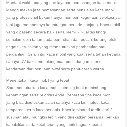
Manfaat waktu panjang dari layanan pemasangan kaca mobil
Menggunakan jasa pemasangan serta penjualan kaca mobil
yang professional bukan hanya memberi kegunaan selekasnya,
tapi juga memberinya keuntungan periode panjang. Kaca mobil
yang dipasang secara baik serta memiliki kualitas tinggi
semakin lebih tahan pada bentrokan dan pecah, kurangi efek
negatif kerusakan yang membutuhkan pembetulan atau
pergantian. Selain itu, kaca mobil yang kuat serta tahan kepada
cahaya UV bakal menolong buat perlindungan interior
kendaraan dari penuaan awal serta pemudaran warna.
Menentukan kaca mobil yang tepat
Saat memutuskan kaca mobil, penting buat menimbang
kepentingan serta prioritas Anda. Beberapa tipe kaca mobil
yang bisa diputuskan salah satunya kaca laminated, kaca
tempered, serta kaca berlapis. Kaca laminated terdiri dari 2
susunan atau mungkin lebih yang direkatkan bersama, berikan
kapabilitas serta ketahanan yang lebih bagus kepada