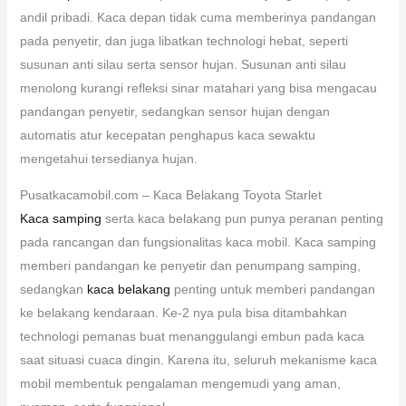
andil pribadi. Kaca depan tidak cuma memberinya pandangan
pada penyetir, dan juga libatkan technologi hebat, seperti
susunan anti silau serta sensor hujan. Susunan anti silau
menolong kurangi refleksi sinar matahari yang bisa mengacau
pandangan penyetir, sedangkan sensor hujan dengan
automatis atur kecepatan penghapus kaca sewaktu
mengetahui tersedianya hujan.
Pusatkacamobil.com – Kaca Belakang Toyota Starlet
Kaca samping
serta kaca belakang pun punya peranan penting
pada rancangan dan fungsionalitas kaca mobil. Kaca samping
memberi pandangan ke penyetir dan penumpang samping,
sedangkan
kaca belakang
penting untuk memberi pandangan
ke belakang kendaraan. Ke-2 nya pula bisa ditambahkan
technologi pemanas buat menanggulangi embun pada kaca
saat situasi cuaca dingin. Karena itu, seluruh mekanisme kaca
mobil membentuk pengalaman mengemudi yang aman,