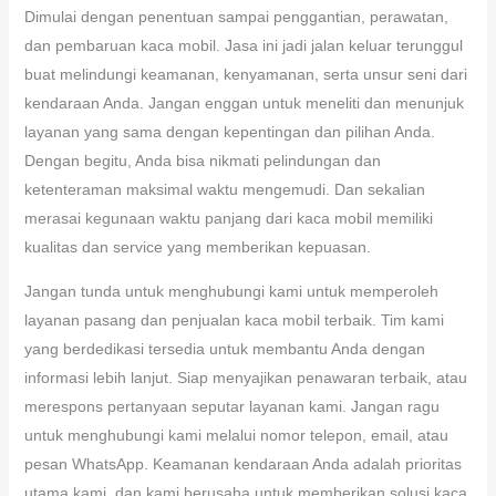
Dimulai dengan penentuan sampai penggantian, perawatan,
dan pembaruan kaca mobil. Jasa ini jadi jalan keluar terunggul
buat melindungi keamanan, kenyamanan, serta unsur seni dari
kendaraan Anda. Jangan enggan untuk meneliti dan menunjuk
layanan yang sama dengan kepentingan dan pilihan Anda.
Dengan begitu, Anda bisa nikmati pelindungan dan
ketenteraman maksimal waktu mengemudi. Dan sekalian
merasai kegunaan waktu panjang dari kaca mobil memiliki
kualitas dan service yang memberikan kepuasan.
Jangan tunda untuk menghubungi kami untuk memperoleh
layanan pasang dan penjualan kaca mobil terbaik. Tim kami
yang berdedikasi tersedia untuk membantu Anda dengan
informasi lebih lanjut. Siap menyajikan penawaran terbaik, atau
merespons pertanyaan seputar layanan kami. Jangan ragu
untuk menghubungi kami melalui nomor telepon, email, atau
pesan WhatsApp. Keamanan kendaraan Anda adalah prioritas
utama kami, dan kami berusaha untuk memberikan solusi kaca