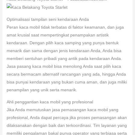
Optimalisasi tampilan seni kendaraan Anda
Peran kaca mobil tidak terbatas di faktor keamanan, dan juga
amat krusial saat mempertingkat penampakan artistik
kendaraan. Dengan pilih kaca samping yang punya bentuk
menarik dan sama dengan jenis kendaraan Anda, Anda bisa
memberi sentuhan pribadi yang antik pada kendaraan Anda.
Jasa pasang kaca mobil bisa menolong Anda saat pilih kaca
secara bermacam alternatif rancangan yang ada, hingga Anda
bisa punyai kendaraan yang bukan cuma aman, dan juga miliki
penampilan yang unik serta menarik.
Ahli penggantian kaca mobil yang profesional
Jika Anda memutuskan jasa pemasangan kaca mobil yang
profesional, Anda dapat percaya jika proses pemasangan akan
dilaksanakan dengan baik dan terkoordinasi. Tim layanan yang
memiliki pengalaman bakal punya operator yang terbiasa serta