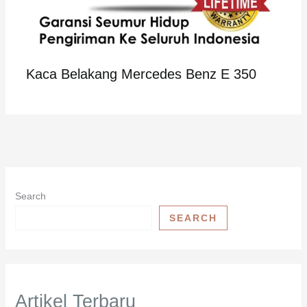
Kaca Belakang Mercedes Benz E 350
Search
SEARCH
Artikel Terbaru