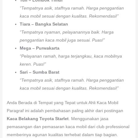
Yuli – Lombok Timur
“Tempatnya asik, staffnya ramah. Harga penggantian
kaca mobil sesuai dengan kualitas. Rekomendasi!”
Tiara – Bangka Selatan
“Tempatnya nyaman, pelayanannya baik. Harga
penggantian kaca mobil juga sesuai. Puas!”
Mega – Purwakarta
“Pelayanan ramah, harga terjangkau, kaca mobilnya
keren. Puas!”
Sari – Sumba Barat
“Tempatnya asik, staffnya ramah. Harga penggantian
kaca mobil sesuai dengan kualitas. Rekomendasi!”
Anda Berada di Tempat yang Tepat untuk Ahli Kaca Mobil
Paragraf ini adalah pembahasan paling akhir dari postingan
Kaca Belakang Toyota Starlet
. Menggunakan jasa
pemasangan dan pemasaran kaca mobil dari club professional
memberinya agunan kualitas terhebat dalam tiap bagian.