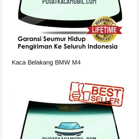
Kaca Belakang BMW M4