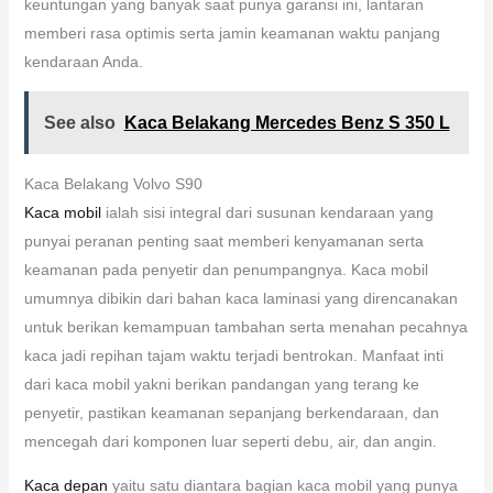
keuntungan yang banyak saat punya garansi ini, lantaran
memberi rasa optimis serta jamin keamanan waktu panjang
kendaraan Anda.
See also
Kaca Belakang Mercedes Benz S 350 L
Kaca Belakang Volvo S90
Kaca mobil
ialah sisi integral dari susunan kendaraan yang
punyai peranan penting saat memberi kenyamanan serta
keamanan pada penyetir dan penumpangnya. Kaca mobil
umumnya dibikin dari bahan kaca laminasi yang direncanakan
untuk berikan kemampuan tambahan serta menahan pecahnya
kaca jadi repihan tajam waktu terjadi bentrokan. Manfaat inti
dari kaca mobil yakni berikan pandangan yang terang ke
penyetir, pastikan keamanan sepanjang berkendaraan, dan
mencegah dari komponen luar seperti debu, air, dan angin.
Kaca depan
yaitu satu diantara bagian kaca mobil yang punya