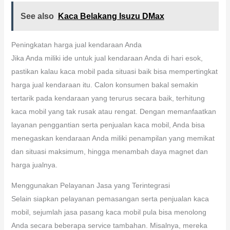
See also
Kaca Belakang Isuzu DMax
Peningkatan harga jual kendaraan Anda
Jika Anda miliki ide untuk jual kendaraan Anda di hari esok,
pastikan kalau kaca mobil pada situasi baik bisa mempertingkat
harga jual kendaraan itu. Calon konsumen bakal semakin
tertarik pada kendaraan yang terurus secara baik, terhitung
kaca mobil yang tak rusak atau rengat. Dengan memanfaatkan
layanan penggantian serta penjualan kaca mobil, Anda bisa
menegaskan kendaraan Anda miliki penampilan yang memikat
dan situasi maksimum, hingga menambah daya magnet dan
harga jualnya.
Menggunakan Pelayanan Jasa yang Terintegrasi
Selain siapkan pelayanan pemasangan serta penjualan kaca
mobil, sejumlah jasa pasang kaca mobil pula bisa menolong
Anda secara beberapa service tambahan. Misalnya, mereka