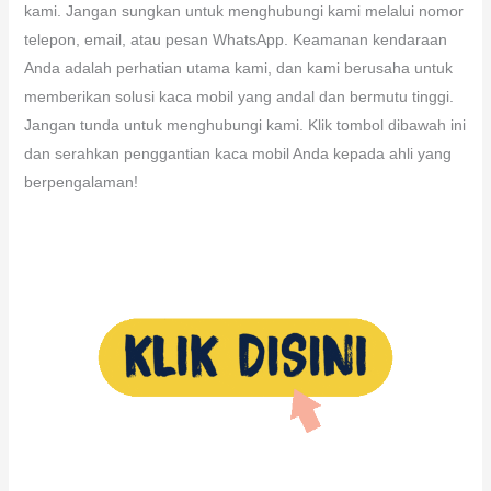
kami. Jangan sungkan untuk menghubungi kami melalui nomor
telepon, email, atau pesan WhatsApp. Keamanan kendaraan
Anda adalah perhatian utama kami, dan kami berusaha untuk
memberikan solusi kaca mobil yang andal dan bermutu tinggi.
Jangan tunda untuk menghubungi kami. Klik tombol dibawah ini
dan serahkan penggantian kaca mobil Anda kepada ahli yang
berpengalaman!