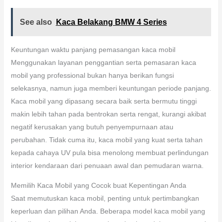
See also
Kaca Belakang BMW 4 Series
Keuntungan waktu panjang pemasangan kaca mobil
Menggunakan layanan penggantian serta pemasaran kaca
mobil yang professional bukan hanya berikan fungsi
selekasnya, namun juga memberi keuntungan periode panjang.
Kaca mobil yang dipasang secara baik serta bermutu tinggi
makin lebih tahan pada bentrokan serta rengat, kurangi akibat
negatif kerusakan yang butuh penyempurnaan atau
perubahan. Tidak cuma itu, kaca mobil yang kuat serta tahan
kepada cahaya UV pula bisa menolong membuat perlindungan
interior kendaraan dari penuaan awal dan pemudaran warna.
Memilih Kaca Mobil yang Cocok buat Kepentingan Anda
Saat memutuskan kaca mobil, penting untuk pertimbangkan
keperluan dan pilihan Anda. Beberapa model kaca mobil yang