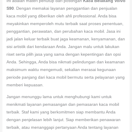
Ini adalah materi penutup dari postingan
Kaca Belakang Volvo
S90
. Dengan memakai layanan penggantian dan penjualan
kaca mobil yang diberikan oleh ahli professional. Anda bisa
meyakinkan memperoleh mutu terbaik saat proses penentuan,
penggantian, perawatan, dan perubahan kaca mobil. Jasa ini
jadi jalan keluar terbaik buat jaga keamanan, kenyamanan, dan
sisi artistik dari kendaraan Anda. Jangan malu untuk lakukan
riset serta pilih jasa yang sama dengan kepentingan dan opsi
Anda. Sehingga, Anda bisa nikmati pelindungan dan keamanan
maksimum waktu mengemudi, sekalian merasai kegunaan
periode panjang dari kaca mobil bermutu serta pelayanan yang
memberi kepuasan.
Jangan menunggu lama untuk menghubungi kami untuk
menikmati layanan pemasangan dan pemasaran kaca mobil
terbaik. Staf kami yang berkomitmen siap membantu Anda
dengan penjelasan lebih lanjut. Siap memberikan penawaran
terbaik, atau menanggapi pertanyaan Anda tentang layanan