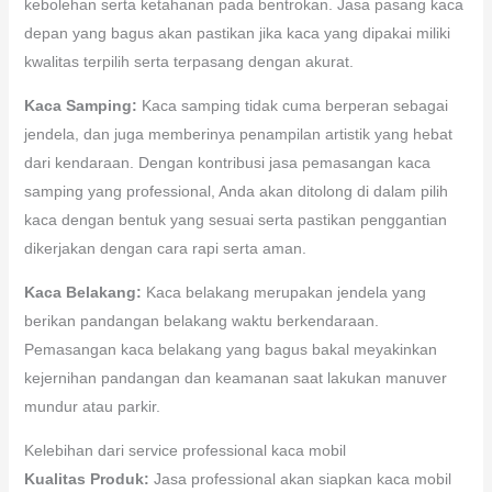
kebolehan serta ketahanan pada bentrokan. Jasa pasang kaca
depan yang bagus akan pastikan jika kaca yang dipakai miliki
kwalitas terpilih serta terpasang dengan akurat.
Kaca Samping:
Kaca samping tidak cuma berperan sebagai
jendela, dan juga memberinya penampilan artistik yang hebat
dari kendaraan. Dengan kontribusi jasa pemasangan kaca
samping yang professional, Anda akan ditolong di dalam pilih
kaca dengan bentuk yang sesuai serta pastikan penggantian
dikerjakan dengan cara rapi serta aman.
Kaca Belakang:
Kaca belakang merupakan jendela yang
berikan pandangan belakang waktu berkendaraan.
Pemasangan kaca belakang yang bagus bakal meyakinkan
kejernihan pandangan dan keamanan saat lakukan manuver
mundur atau parkir.
Kelebihan dari service professional kaca mobil
Kualitas Produk:
Jasa professional akan siapkan kaca mobil