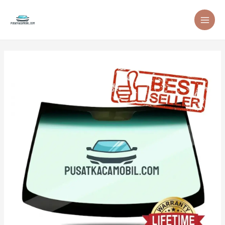
Skip
to
content