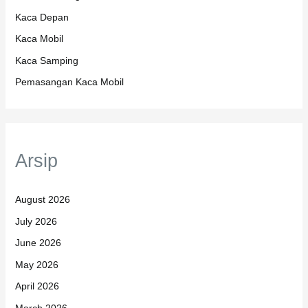
Kaca Depan
Kaca Mobil
Kaca Samping
Pemasangan Kaca Mobil
Arsip
August 2026
July 2026
June 2026
May 2026
April 2026
March 2026