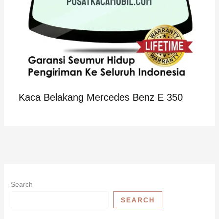
Kaca Belakang Mercedes Benz E 350
Search
SEARCH