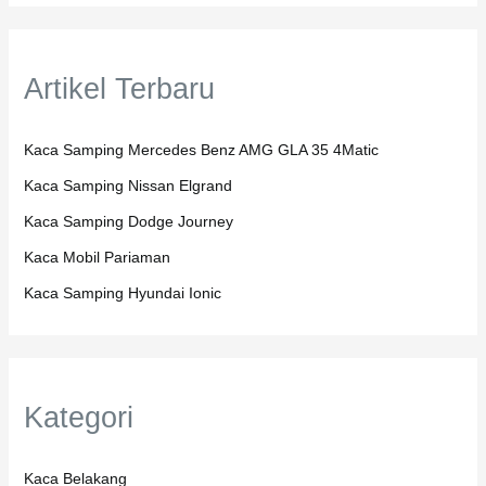
Artikel Terbaru
Kaca Samping Mercedes Benz AMG GLA 35 4Matic
Kaca Samping Nissan Elgrand
Kaca Samping Dodge Journey
Kaca Mobil Pariaman
Kaca Samping Hyundai Ionic
Kategori
Kaca Belakang