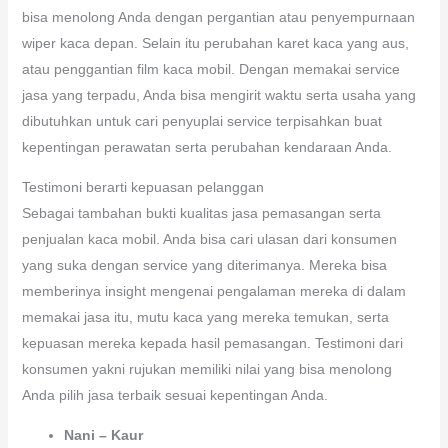
bisa menolong Anda dengan pergantian atau penyempurnaan
wiper kaca depan. Selain itu perubahan karet kaca yang aus,
atau penggantian film kaca mobil. Dengan memakai service
jasa yang terpadu, Anda bisa mengirit waktu serta usaha yang
dibutuhkan untuk cari penyuplai service terpisahkan buat
kepentingan perawatan serta perubahan kendaraan Anda.
Testimoni berarti kepuasan pelanggan
Sebagai tambahan bukti kualitas jasa pemasangan serta
penjualan kaca mobil. Anda bisa cari ulasan dari konsumen
yang suka dengan service yang diterimanya. Mereka bisa
memberinya insight mengenai pengalaman mereka di dalam
memakai jasa itu, mutu kaca yang mereka temukan, serta
kepuasan mereka kepada hasil pemasangan. Testimoni dari
konsumen yakni rujukan memiliki nilai yang bisa menolong
Anda pilih jasa terbaik sesuai kepentingan Anda.
Nani – Kaur