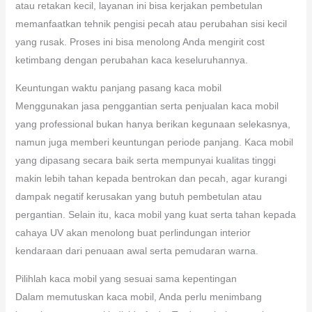
atau retakan kecil, layanan ini bisa kerjakan pembetulan
memanfaatkan tehnik pengisi pecah atau perubahan sisi kecil
yang rusak. Proses ini bisa menolong Anda mengirit cost
ketimbang dengan perubahan kaca keseluruhannya.
Keuntungan waktu panjang pasang kaca mobil
Menggunakan jasa penggantian serta penjualan kaca mobil
yang professional bukan hanya berikan kegunaan selekasnya,
namun juga memberi keuntungan periode panjang. Kaca mobil
yang dipasang secara baik serta mempunyai kualitas tinggi
makin lebih tahan kepada bentrokan dan pecah, agar kurangi
dampak negatif kerusakan yang butuh pembetulan atau
pergantian. Selain itu, kaca mobil yang kuat serta tahan kepada
cahaya UV akan menolong buat perlindungan interior
kendaraan dari penuaan awal serta pemudaran warna.
Pilihlah kaca mobil yang sesuai sama kepentingan
Dalam memutuskan kaca mobil, Anda perlu menimbang