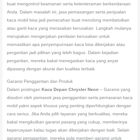
buat mengontrol keamanan serta ketenteraman berkendaraan
Anda. Dalam masalah ini, jasa pemasangan serta penjualan
kaca mobil bisa jadi pemecahan buat menolong membetulkan
atau ganti kaca yang merasakan kerusakan. Langkah mulanya
merupakan mengerjakan penilaian kerusakan untuk
memastikan apa penyempurnaan kaca bisa dikerjakan atau
pergantian jadi pilihan yang lebih bagus. Dalam kejadian
pergantian, mereka bakal menegaskan kaca yang anyar
dipasang dengan akurat dan kualitas terbaik.
Garansi Penggantian dan Produk
Dalam postingan
Kaca Depan Chrysler Neon
– Garansi yang
disodori oleh pemasok jasa penggantian serta pemasaran kaca
mobil yakni aspek khusus yang penting diperhitungkan dengan
cara serius. Jika Anda pilih layanan yang berkualitas, mereka
bakal mengikutkan garansi pasang yang cukup, memberinya
kepercayaan kalau tugas akan dikerjakan dengan baik. Selain
garansi penggantian, mereka pula memberi garansi untuk