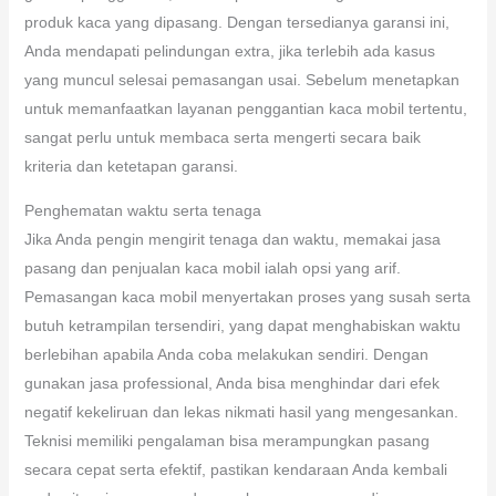
produk kaca yang dipasang. Dengan tersedianya garansi ini,
Anda mendapati pelindungan extra, jika terlebih ada kasus
yang muncul selesai pemasangan usai. Sebelum menetapkan
untuk memanfaatkan layanan penggantian kaca mobil tertentu,
sangat perlu untuk membaca serta mengerti secara baik
kriteria dan ketetapan garansi.
Penghematan waktu serta tenaga
Jika Anda pengin mengirit tenaga dan waktu, memakai jasa
pasang dan penjualan kaca mobil ialah opsi yang arif.
Pemasangan kaca mobil menyertakan proses yang susah serta
butuh ketrampilan tersendiri, yang dapat menghabiskan waktu
berlebihan apabila Anda coba melakukan sendiri. Dengan
gunakan jasa professional, Anda bisa menghindar dari efek
negatif kekeliruan dan lekas nikmati hasil yang mengesankan.
Teknisi memiliki pengalaman bisa merampungkan pasang
secara cepat serta efektif, pastikan kendaraan Anda kembali