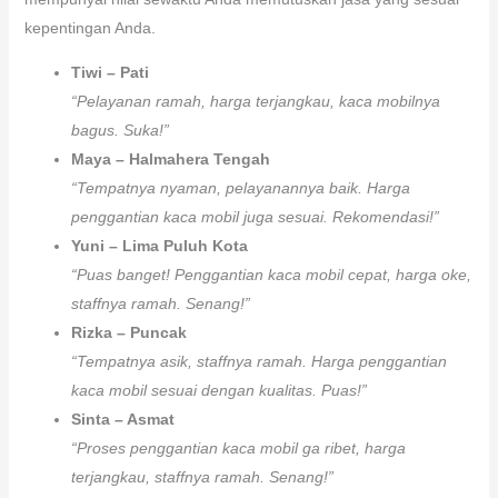
kepentingan Anda.
Tiwi – Pati
“Pelayanan ramah, harga terjangkau, kaca mobilnya
bagus. Suka!”
Maya – Halmahera Tengah
“Tempatnya nyaman, pelayanannya baik. Harga
penggantian kaca mobil juga sesuai. Rekomendasi!”
Yuni – Lima Puluh Kota
“Puas banget! Penggantian kaca mobil cepat, harga oke,
staffnya ramah. Senang!”
Rizka – Puncak
“Tempatnya asik, staffnya ramah. Harga penggantian
kaca mobil sesuai dengan kualitas. Puas!”
Sinta – Asmat
“Proses penggantian kaca mobil ga ribet, harga
terjangkau, staffnya ramah. Senang!”