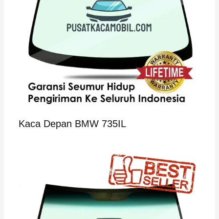
Kaca Depan BMW 735IL