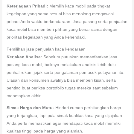
Keterjagaan Pribadi:
Memilih kaca mobil pada tingkat
kegelapan yang sama sesuai bisa menolong mengawasi
pribadi Anda waktu berkendaraan. Jasa pasang serta penjualan
kaca mobil bisa memberi pilihan yang benar sama dengan
prioritas kegelapan yang Anda kehendaki.
Pemilihan jasa penjualan kaca kendaraan
Kerjakan Analisa:
Sebelum putuskan memanfaatkan jasa
pasang kaca mobil, baiknya melakukan analisis lebih dulu
perihal rekam jejak serta pengalaman pemasok pelayanan itu.
Ulasan dari konsumen awalnya bisa memberi kisah, serta
penting buat periksa portofolio tugas mereka saat sebelum
menetapkan akhir.
Simak Harga dan Mutu:
Hindari cuman perhitungkan harga
yang terjangkau, tapi pula simak kualitas kaca yang dijajakan.
Anda perlu memastikan agar mendapati kaca mobil memiliki
kualitas tinggi pada harga yang alamiah.