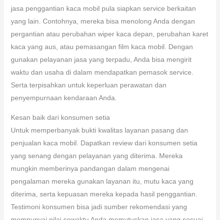
jasa penggantian kaca mobil pula siapkan service berkaitan
yang lain. Contohnya, mereka bisa menolong Anda dengan
pergantian atau perubahan wiper kaca depan, perubahan karet
kaca yang aus, atau pemasangan film kaca mobil. Dengan
gunakan pelayanan jasa yang terpadu, Anda bisa mengirit
waktu dan usaha di dalam mendapatkan pemasok service.
Serta terpisahkan untuk keperluan perawatan dan
penyempurnaan kendaraan Anda.
Kesan baik dari konsumen setia
Untuk memperbanyak bukti kwalitas layanan pasang dan
penjualan kaca mobil. Dapatkan review dari konsumen setia
yang senang dengan pelayanan yang diterima. Mereka
mungkin memberinya pandangan dalam mengenai
pengalaman mereka gunakan layanan itu, mutu kaca yang
diterima, serta kepuasan mereka kepada hasil penggantian.
Testimoni konsumen bisa jadi sumber rekomendasi yang
mempunyai nilai sewaktu Anda memutuskan jasa yang sesuai