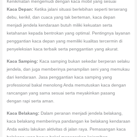
Kenikmatan mengemudi dengan kaca mobil yang sesuai
Kaca Depan:
Ketika jalani situasi berlebihan seperti terserang
debu, kerikil, dan cuaca yang tak berteman, kaca depan
menjadi jendela kendaraan butuh miliki kekuatan serta
ketahanan kepada bentrokan yang optimal. Pentingnya layanan
penggantian kaca depan yang memiliki kualitas tercermin di
penyeleksian kaca terbaik serta penggantian yang akurat.
Kaca Samping:
Kaca samping bukan sekedar berperan selaku
jendela, dan juga memberinya penampilan seni yang memukau
dari kendaraan. Jasa penggantian kaca samping yang
professional bakal menolong Anda memutuskan kaca dengan
rancangan yang sama sesuai serta meyakinkan pasang
dengan rapi serta aman.
Kaca Belakang:
Dalam peranan menjadi jendela belakang,
kaca belakang memberinya pandangan ke belakang kendaraan
Anda waktu lakukan aktivitas di jalan raya. Pemasangan kaca
belakang yang bagus bakal menegaskan kejernihan