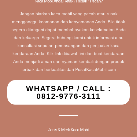
Kaca Mobil Anda Retak? Rusak? Pecah?
Jangan biarkan kaca mobil yang pecah atau rusak
mengganggu keamanan dan kenyamanan Anda. Bila tidak
segera ditangani dapat membahayakan keselamatan Anda
dan keluarga. Segera hubungi kami untuk informasi atau
konsultasi seputar pemasangan dan penjualan kaca
kendaraan Anda. Klik link dibawah ini dan buat kendaraan
Anda menjadi aman dan nyaman kembali dengan produk
terbaik dan berkualitas dari PusatKacaMobil.com
WHATSAPP / CALL :
0812-9776-3111
Jenis & Merk Kaca Mobil