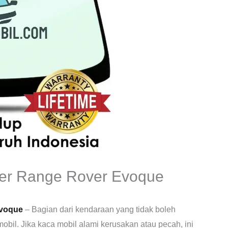
er Range Rover Evoque
Evoque
– Bagian dari kendaraan yang tidak boleh
obil. Jika kaca mobil alami kerusakan atau pecah, ini