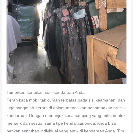
Tampilkan kenaikan seni kendaraan Anda
Peran kaca mobil tak cuman terbatas pada sisi keamanan, dan
juga sangatlah berarti di dalam menaikkan penampakan artistik
kendaraan. Dengan menunjuk kaca samping yang miliki bentuk
menarik dan sesuai sama tipe kendaraan Anda, Anda bisa
berikan sentuhan individual yang antik di kendaraan Anda. Tim