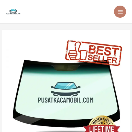
Skip
to
content