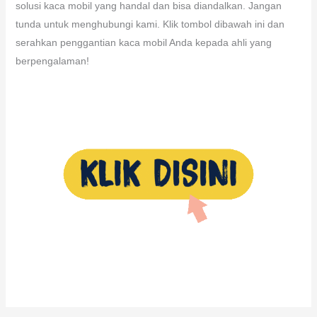
solusi kaca mobil yang handal dan bisa diandalkan. Jangan
tunda untuk menghubungi kami. Klik tombol dibawah ini dan
serahkan penggantian kaca mobil Anda kepada ahli yang
berpengalaman!