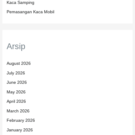
Kaca Samping
Pemasangan Kaca Mobil
Arsip
August 2026
July 2026
June 2026
May 2026
April 2026
March 2026
February 2026
January 2026