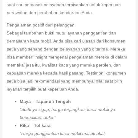
saat cari pemasok pelayanan terpisahkan untuk keperluan
perawatan dan perubahan kendaraan Anda.
Pengalaman positif dari pelanggan
Sebagai tambahan bukti mutu layanan penggantian dan
pemasaran kaca mobil. Anda bisa cari ulasan dari konsumen
setia yang senang dengan pelayanan yang diterima. Mereka
bisa memberi insight mengenai pengalaman mereka di dalam
memakai jasa itu, kwalitas kaca yang mereka peroleh, dan
kepuasan mereka kepada hasil pasang. Testimoni konsumen
setia bisa jadi rekomendasi yang mempunyai nilai saat pilih
layanan terpilih buat keperluan Anda.
Maya – Tapanuli Tengah
“Staffnya sigap, harga terjangkau, kaca mobilnya
berkualitas. Suka!”
Rika – Tolikara
“Harga penggantian kaca mobil masuk akal,