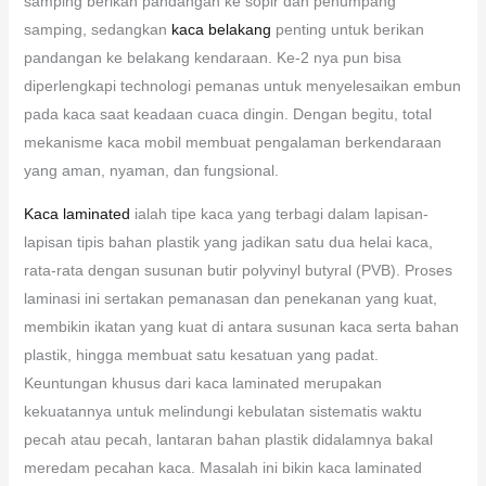
samping berikan pandangan ke sopir dan penumpang
samping, sedangkan
kaca belakang
penting untuk berikan
pandangan ke belakang kendaraan. Ke-2 nya pun bisa
diperlengkapi technologi pemanas untuk menyelesaikan embun
pada kaca saat keadaan cuaca dingin. Dengan begitu, total
mekanisme kaca mobil membuat pengalaman berkendaraan
yang aman, nyaman, dan fungsional.
Kaca laminated
ialah tipe kaca yang terbagi dalam lapisan-
lapisan tipis bahan plastik yang jadikan satu dua helai kaca,
rata-rata dengan susunan butir polyvinyl butyral (PVB). Proses
laminasi ini sertakan pemanasan dan penekanan yang kuat,
membikin ikatan yang kuat di antara susunan kaca serta bahan
plastik, hingga membuat satu kesatuan yang padat.
Keuntungan khusus dari kaca laminated merupakan
kekuatannya untuk melindungi kebulatan sistematis waktu
pecah atau pecah, lantaran bahan plastik didalamnya bakal
meredam pecahan kaca. Masalah ini bikin kaca laminated