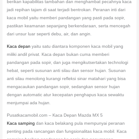
berikan kapabilitas tambahan dan menghambat pecahnya kaca
jadi repihan tajam di saat terjadi bentrokan. Peranan inti dari
kaca mobil yaitu memberi pandangan yang pasti pada sopir,
pastikan keamanan sepanjang berkendaraan, serta mencegah
dari unsur luar seperti debu, air, dan angin.
Kaca depan
yaitu satu diantara komponen kaca mobil yang
miliki andil privat. Kaca depan bukan cuma memberi
pandangan pada sopir, dan juga mengikutsertakan technologi
hebat, seperti susunan anti silau dan sensor hujan. Susunan
anti silau menolong kurangi refleksi sinar matahari yang bisa
mengacaukan pandangan sopir, sedangkan sensor hujan
dengan automatic atur kecepatan penghapus kaca sewaktu
menjumpai ada hujan.
Pusatkacamobil.com – Kaca Depan Mazda MX 5
Kaca samping
dan kaca belakang pula mempunyai peranan
penting pada rancangan dan fungsionalitas kaca mobil. Kaca