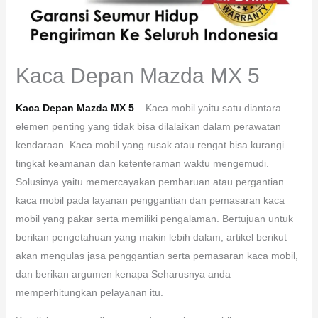
Kaca Depan Mazda MX 5
Kaca Depan Mazda MX 5
– Kaca mobil yaitu satu diantara
elemen penting yang tidak bisa dilalaikan dalam perawatan
kendaraan. Kaca mobil yang rusak atau rengat bisa kurangi
tingkat keamanan dan ketenteraman waktu mengemudi.
Solusinya yaitu memercayakan pembaruan atau pergantian
kaca mobil pada layanan penggantian dan pemasaran kaca
mobil yang pakar serta memiliki pengalaman. Bertujuan untuk
berikan pengetahuan yang makin lebih dalam, artikel berikut
akan mengulas jasa penggantian serta pemasaran kaca mobil,
dan berikan argumen kenapa Seharusnya anda
memperhitungkan pelayanan itu.