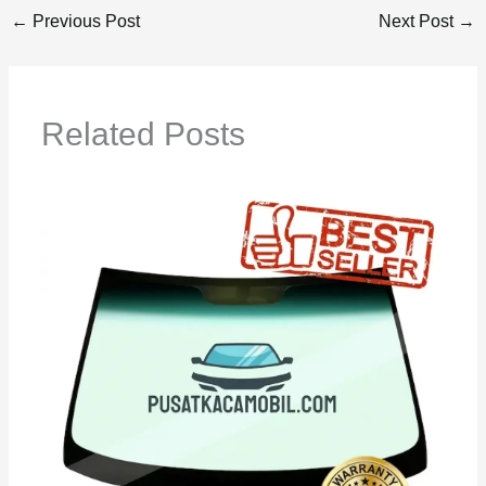
←
Previous Post
Next Post
→
Related Posts