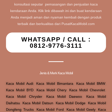
konsultasi seputar pemasangan dan penjualan kaca
kendaraan Anda. Klik link dibawah ini dan buat kendaraan
Anda menjadi aman dan nyaman kembali dengan produk
terbaik dan berkualitas dari PusatKacaMobil.com
WHATSAPP / CALL :
0812-9776-3111
Jenis & Merk Kaca Mobil
Kaca Mobil Audi
,
Kaca Mobil Bimantara
,
Kaca Mobil BMW
,
Kaca Mobil BYD
,
Kaca Mobil Chery
,
Kaca Mobil Chevrolet
,
Kaca Mobil Chrysler
,
Kaca Mobil Daewoo
,
Kaca Mobil
Daihatsu
,
Kaca Mobil Datsun
,
Kaca Mobil Dodge
,
Kaca Mobil
Dongfeng Trucks
,
Kaca Mobil Ford
,
Kaca Mobil Geely
,
Kaca