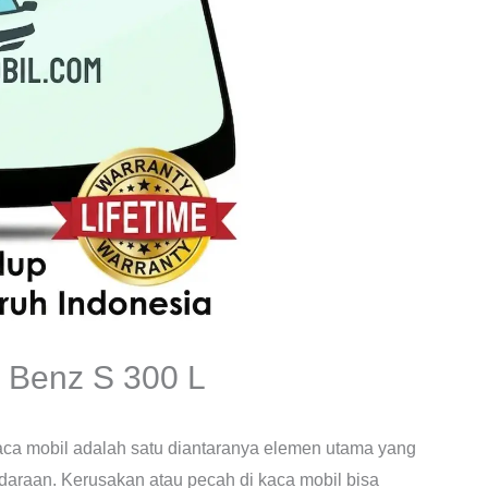
 Benz S 300 L
aca mobil adalah satu diantaranya elemen utama yang
daraan. Kerusakan atau pecah di kaca mobil bisa