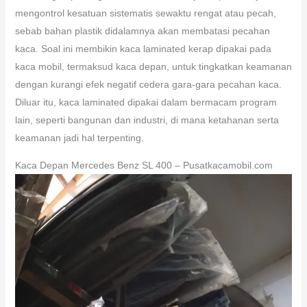
mengontrol kesatuan sistematis sewaktu rengat atau pecah,
sebab bahan plastik didalamnya akan membatasi pecahan
kaca. Soal ini membikin kaca laminated kerap dipakai pada
kaca mobil, termaksud kaca depan, untuk tingkatkan keamanan
dengan kurangi efek negatif cedera gara-gara pecahan kaca.
Diluar itu, kaca laminated dipakai dalam bermacam program
lain, seperti bangunan dan industri, di mana ketahanan serta
keamanan jadi hal terpenting.
Kaca Depan Mercedes Benz SL 400 – Pusatkacamobil.com