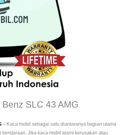
s Benz SLC 43 AMG
G
– Kaca mobil sebagai satu diantaranya bagian utama
 kendaraan. Jika kaca mobil alami kerusakan atau