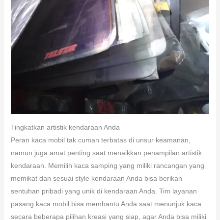
Tingkatkan artistik kendaraan Anda
Peran kaca mobil tak cuman terbatas di unsur keamanan,
namun juga amat penting saat menaikkan penampilan artistik
kendaraan. Memilih kaca samping yang miliki rancangan yang
memikat dan sesuai style kendaraan Anda bisa berikan
sentuhan pribadi yang unik di kendaraan Anda. Tim layanan
pasang kaca mobil bisa membantu Anda saat menunjuk kaca
secara beberapa pilihan kreasi yang siap, agar Anda bisa miliki