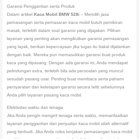
Garansi Penggantian serta Produk
Dalam artikel
Kaca Mobil BMW 528i
– Memilih jasa
pemasangan serta pemasaran kaca mobil butuh pemikiran
masak, terlebih dalam soal garansi yang dijajakan. Pilihan
layanan yang penting akan mengikutkan garansi pemasangan
yang layak, berikan kepercayaan jika tugas itu bakal dijalankan
dengan baik. Mereka pun memasukkan garansi buat produk
kaca yang dipasang. Dengan ada garansi ini, Anda mendapat
pelindungan extra, terlebih bila ada persoalan yang muncul
sesudah pasang usai. Penting buat membaca serta pahami
persyaratan dan ketetapan garansi secara teliti sebelumnya
Anda pilih layanan pasang kaca mobil.
Efektivitas waktu dan tenaga
Jika Anda pengin mengirit tenaga serta waktu, memanfaatkan
layanan penggantian dan penjualan kaca mobil ialah alternatif
yang berbudi. Jika Anda coba kerjakan pemasangan kaca mobil