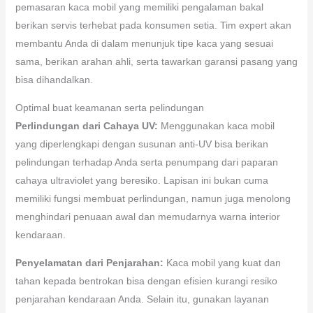
pemasaran kaca mobil yang memiliki pengalaman bakal
berikan servis terhebat pada konsumen setia. Tim expert akan
membantu Anda di dalam menunjuk tipe kaca yang sesuai
sama, berikan arahan ahli, serta tawarkan garansi pasang yang
bisa dihandalkan.
Optimal buat keamanan serta pelindungan
Perlindungan dari Cahaya UV:
Menggunakan kaca mobil
yang diperlengkapi dengan susunan anti-UV bisa berikan
pelindungan terhadap Anda serta penumpang dari paparan
cahaya ultraviolet yang beresiko. Lapisan ini bukan cuma
memiliki fungsi membuat perlindungan, namun juga menolong
menghindari penuaan awal dan memudarnya warna interior
kendaraan.
Penyelamatan dari Penjarahan:
Kaca mobil yang kuat dan
tahan kepada bentrokan bisa dengan efisien kurangi resiko
penjarahan kendaraan Anda. Selain itu, gunakan layanan