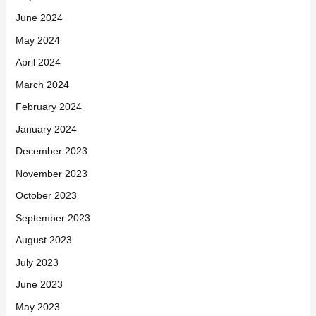
June 2024
May 2024
April 2024
March 2024
February 2024
January 2024
December 2023
November 2023
October 2023
September 2023
August 2023
July 2023
June 2023
May 2023