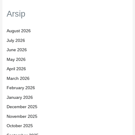
Arsip
August 2026
July 2026
June 2026
May 2026
April 2026
March 2026
February 2026
January 2026
December 2025
November 2025
October 2025