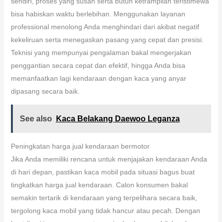
sendiri, proses yang susah serta butuh ketrampilan teristimewa
bisa habiskan waktu berlebihan. Menggunakan layanan
professional menolong Anda menghindari dari akibat negatif
kekeliruan serta menegaskan pasang yang cepat dan presisi.
Teknisi yang mempunyai pengalaman bakal mengerjakan
penggantian secara cepat dan efektif, hingga Anda bisa
memanfaatkan lagi kendaraan dengan kaca yang anyar
dipasang secara baik.
See also
Kaca Belakang Daewoo Leganza
Peningkatan harga jual kendaraan bermotor
Jika Anda memiliki rencana untuk menjajakan kendaraan Anda
di hari depan, pastikan kaca mobil pada situasi bagus buat
tingkatkan harga jual kendaraan. Calon konsumen bakal
semakin tertarik di kendaraan yang terpelihara secara baik,
tergolong kaca mobil yang tidak hancur atau pecah. Dengan