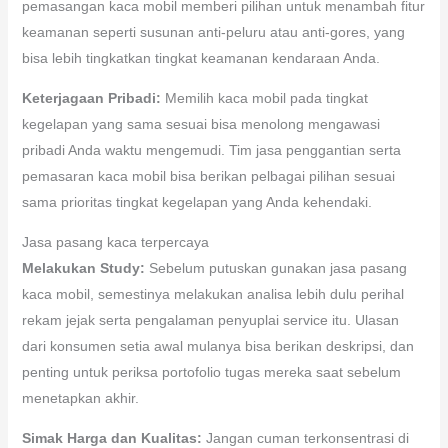
pemasangan kaca mobil memberi pilihan untuk menambah fitur
keamanan seperti susunan anti-peluru atau anti-gores, yang
bisa lebih tingkatkan tingkat keamanan kendaraan Anda.
Keterjagaan Pribadi:
Memilih kaca mobil pada tingkat
kegelapan yang sama sesuai bisa menolong mengawasi
pribadi Anda waktu mengemudi. Tim jasa penggantian serta
pemasaran kaca mobil bisa berikan pelbagai pilihan sesuai
sama prioritas tingkat kegelapan yang Anda kehendaki.
Jasa pasang kaca terpercaya
Melakukan Study:
Sebelum putuskan gunakan jasa pasang
kaca mobil, semestinya melakukan analisa lebih dulu perihal
rekam jejak serta pengalaman penyuplai service itu. Ulasan
dari konsumen setia awal mulanya bisa berikan deskripsi, dan
penting untuk periksa portofolio tugas mereka saat sebelum
menetapkan akhir.
Simak Harga dan Kualitas:
Jangan cuman terkonsentrasi di