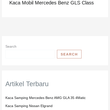
Kaca Mobil Mercedes Benz GLS Class
Search
SEARCH
Artikel Terbaru
Kaca Samping Mercedes Benz AMG GLA 35 4Matic
Kaca Samping Nissan Elgrand