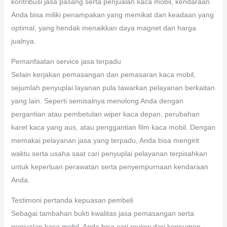
kontribusi jasa pasang serta penjualan kaca mobil, kendaraan
Anda bisa miliki penampakan yang memikat dan keadaan yang
optimal, yang hendak menaikkan daya magnet dan harga
jualnya.
Pemanfaatan service jasa terpadu
Selain kerjakan pemasangan dan pemasaran kaca mobil,
sejumlah penyuplai layanan pula tawarkan pelayanan berkaitan
yang lain. Seperti semisalnya menolong Anda dengan
pergantian atau pembetulan wiper kaca depan, perubahan
karet kaca yang aus, atau penggantian film kaca mobil. Dengan
memakai pelayanan jasa yang terpadu, Anda bisa mengirit
waktu serta usaha saat cari penyuplai pelayanan terpisahkan
untuk keperluan perawatan serta penyempurnaan kendaraan
Anda.
Testimoni pertanda kepuasan pembeli
Sebagai tambahan bukti kwalitas jasa pemasangan serta
penjualan kaca mobil. Anda bisa cari review dari konsumen