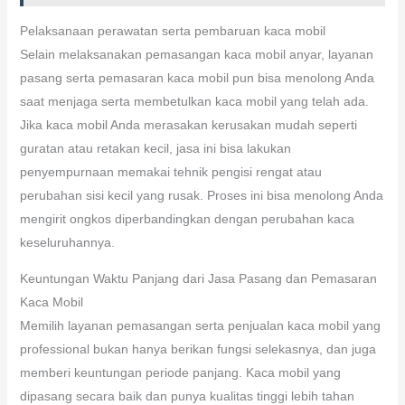
Pelaksanaan perawatan serta pembaruan kaca mobil
Selain melaksanakan pemasangan kaca mobil anyar, layanan
pasang serta pemasaran kaca mobil pun bisa menolong Anda
saat menjaga serta membetulkan kaca mobil yang telah ada.
Jika kaca mobil Anda merasakan kerusakan mudah seperti
guratan atau retakan kecil, jasa ini bisa lakukan
penyempurnaan memakai tehnik pengisi rengat atau
perubahan sisi kecil yang rusak. Proses ini bisa menolong Anda
mengirit ongkos diperbandingkan dengan perubahan kaca
keseluruhannya.
Keuntungan Waktu Panjang dari Jasa Pasang dan Pemasaran
Kaca Mobil
Memilih layanan pemasangan serta penjualan kaca mobil yang
professional bukan hanya berikan fungsi selekasnya, dan juga
memberi keuntungan periode panjang. Kaca mobil yang
dipasang secara baik dan punya kualitas tinggi lebih tahan