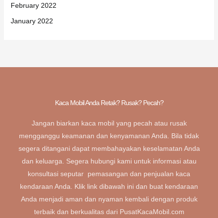
February 2022
January 2022
Kaca Mobil Anda Retak? Rusak? Pecah?
Jangan biarkan kaca mobil yang pecah atau rusak
mengganggu keamanan dan kenyamanan Anda. Bila tidak
segera ditangani dapat membahayakan keselamatan Anda
dan keluarga. Segera hubungi kami untuk informasi atau
konsultasi seputar pemasangan dan penjualan kaca
kendaraan Anda. Klik link dibawah ini dan buat kendaraan
Anda menjadi aman dan nyaman kembali dengan produk
terbaik dan berkualitas dari PusatKacaMobil.com