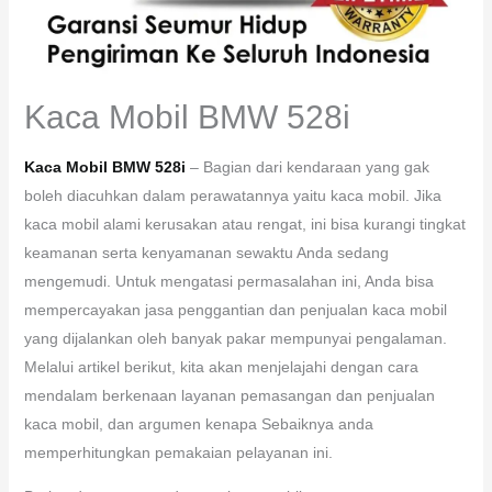
Kaca Mobil BMW 528i
Kaca Mobil BMW 528i
– Bagian dari kendaraan yang gak
boleh diacuhkan dalam perawatannya yaitu kaca mobil. Jika
kaca mobil alami kerusakan atau rengat, ini bisa kurangi tingkat
keamanan serta kenyamanan sewaktu Anda sedang
mengemudi. Untuk mengatasi permasalahan ini, Anda bisa
mempercayakan jasa penggantian dan penjualan kaca mobil
yang dijalankan oleh banyak pakar mempunyai pengalaman.
Melalui artikel berikut, kita akan menjelajahi dengan cara
mendalam berkenaan layanan pemasangan dan penjualan
kaca mobil, dan argumen kenapa Sebaiknya anda
memperhitungkan pemakaian pelayanan ini.