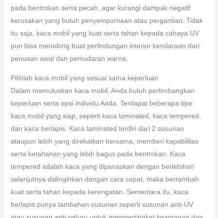
pada bentrokan serta pecah, agar kurangi dampak negatif
kerusakan yang butuh penyempurnaan atau pergantian. Tidak
itu saja, kaca mobil yang kuat serta tahan kepada cahaya UV
pun bisa menolong buat perlindungan interior kendaraan dari
penuaan awal dan pemudaran warna.
Pilihlah kaca mobil yang sesuai sama keperluan
Dalam memutuskan kaca mobil, Anda butuh pertimbangkan
keperluan serta opsi individu Anda. Terdapat beberapa tipe
kaca mobil yang siap, seperti kaca laminated, kaca tempered,
dan kaca berlapis. Kaca laminated terdiri dari 2 susunan
ataupun lebih yang direkatkan bersama, memberi kapabilitas
serta ketahanan yang lebih bagus pada bentrokan. Kaca
tempered adalah kaca yang dipanaskan dengan berlebihan
selanjutnya didinginkan dengan cara cepat, maka bertambah
kuat serta tahan kepada kerengatan. Sementara itu, kaca
berlapis punya tambahan susunan seperti susunan anti-UV
atau susunan anti-peluru untuk mempertingkat keamanan dan