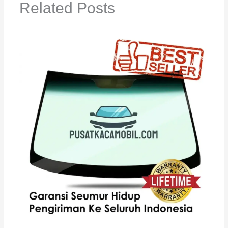
Related Posts