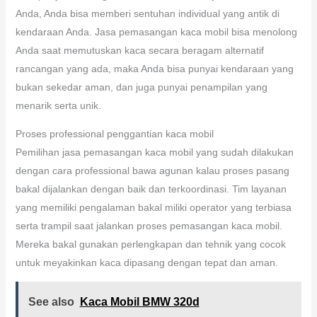
Anda, Anda bisa memberi sentuhan individual yang antik di
kendaraan Anda. Jasa pemasangan kaca mobil bisa menolong
Anda saat memutuskan kaca secara beragam alternatif
rancangan yang ada, maka Anda bisa punyai kendaraan yang
bukan sekedar aman, dan juga punyai penampilan yang
menarik serta unik.
Proses professional penggantian kaca mobil
Pemilihan jasa pemasangan kaca mobil yang sudah dilakukan
dengan cara professional bawa agunan kalau proses pasang
bakal dijalankan dengan baik dan terkoordinasi. Tim layanan
yang memiliki pengalaman bakal miliki operator yang terbiasa
serta trampil saat jalankan proses pemasangan kaca mobil.
Mereka bakal gunakan perlengkapan dan tehnik yang cocok
untuk meyakinkan kaca dipasang dengan tepat dan aman.
See also
Kaca Mobil BMW 320d