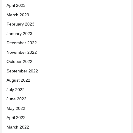
April 2023
March 2023
February 2023
January 2023
December 2022
November 2022
October 2022
September 2022
August 2022
July 2022
June 2022
May 2022
April 2022
March 2022