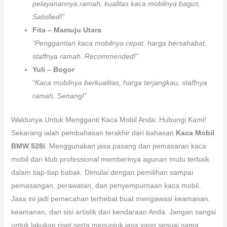
pelayanannya ramah, kualitas kaca mobilnya bagus.
Satisfied!”
Fita – Mamuju Utara
“Penggantian kaca mobilnya cepat, harga bersahabat,
staffnya ramah. Recommended!”
Yuli – Bogor
“Kaca mobilnya berkualitas, harga terjangkau, staffnya
ramah. Senang!”
Waktunya Untuk Mengganti Kaca Mobil Anda: Hubungi Kami!
Sekarang ialah pembahasan terakhir dari bahasan
Kaca Mobil
BMW 528i
. Menggunakan jasa pasang dan pemasaran kaca
mobil dari klub professional memberinya agunan mutu terbaik
dalam tiap-tiap babak. Dimulai dengan pemilihan sampai
pemasangan, perawatan, dan penyempurnaan kaca mobil.
Jasa ini jadi pemecahan terhebat buat mengawasi keamanan,
keamanan, dan sisi artistik dari kendaraan Anda. Jangan sangsi
untuk lakukan riset serta menunjuk jasa yang sesuai sama