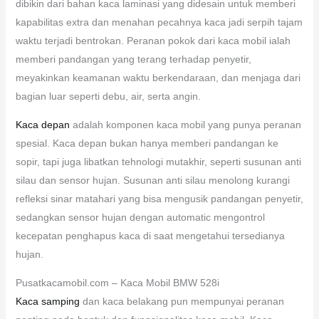
dibikin dari bahan kaca laminasi yang didesain untuk memberi
kapabilitas extra dan menahan pecahnya kaca jadi serpih tajam
waktu terjadi bentrokan. Peranan pokok dari kaca mobil ialah
memberi pandangan yang terang terhadap penyetir,
meyakinkan keamanan waktu berkendaraan, dan menjaga dari
bagian luar seperti debu, air, serta angin.
Kaca depan
adalah komponen kaca mobil yang punya peranan
spesial. Kaca depan bukan hanya memberi pandangan ke
sopir, tapi juga libatkan tehnologi mutakhir, seperti susunan anti
silau dan sensor hujan. Susunan anti silau menolong kurangi
refleksi sinar matahari yang bisa mengusik pandangan penyetir,
sedangkan sensor hujan dengan automatic mengontrol
kecepatan penghapus kaca di saat mengetahui tersedianya
hujan.
Pusatkacamobil.com – Kaca Mobil BMW 528i
Kaca samping
dan kaca belakang pun mempunyai peranan