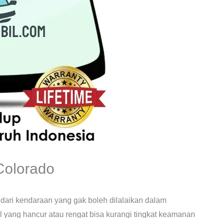
Colorado
dari kendaraan yang gak boleh dilalaikan dalam
 yang hancur atau rengat bisa kurangi tingkat keamanan