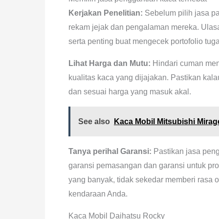
Kerjakan Penelitian:
Sebelum pilih jasa pa
rekam jejak dan pengalaman mereka. Ulas
serta penting buat mengecek portofolio tu
Lihat Harga dan Mutu:
Hindari cuman meni
kualitas kaca yang dijajakan. Pastikan kal
dan sesuai harga yang masuk akal.
See also
Kaca Mobil Mitsubishi Mirag
Tanya perihal Garansi:
Pastikan jasa pen
garansi pemasangan dan garansi untuk pr
yang banyak, tidak sekedar memberi rasa 
kendaraan Anda.
Kaca Mobil Daihatsu Rocky