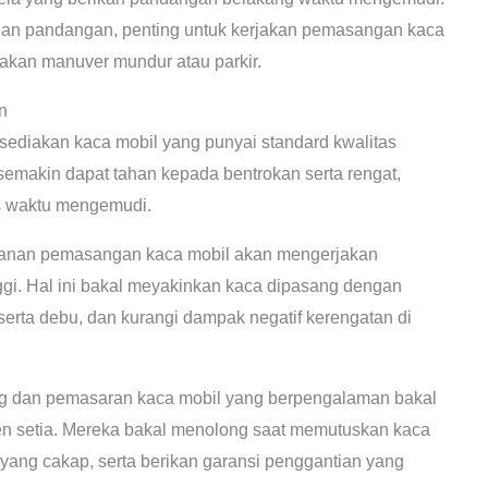
an pandangan, penting untuk kerjakan pemasangan kaca
jakan manuver mundur atau parkir.
n
sediakan kaca mobil yang punyai standard kwalitas
u semakin dapat tahan kepada bentrokan serta rengat,
us waktu mengemudi.
yanan pemasangan kaca mobil akan mengerjakan
ggi. Hal ini bakal meyakinkan kaca dipasang dengan
serta debu, dan kurangi dampak negatif kerengatan di
g dan pemasaran kaca mobil yang berpengalaman bakal
n setia. Mereka bakal menolong saat memutuskan kaca
 yang cakap, serta berikan garansi penggantian yang