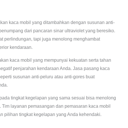
an kaca mobil yang ditambahkan dengan susunan anti-
enumpang dari pancaran sinar ultraviolet yang beresiko.
uat perlindungan, tapi juga menolong menghambat
rior kendaraan.
an kaca mobil yang mempunyai kekuatan serta tahan
k negatif penjarahan kendaraan Anda. Jasa pasang kaca
perti susunan anti-peluru atau anti-gores buat
nda.
pada tingkat kegelapan yang sama sesuai bisa menolong
i. Tim layanan pemasangan dan pemasaran kaca mobil
n pilihan tingkat kegelapan yang Anda kehendaki.