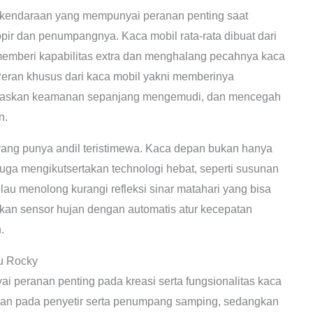
an kendaraan yang mempunyai peranan penting saat
r dan penumpangnya. Kaca mobil rata-rata dibuat dari
memberi kapabilitas extra dan menghalang pecahnya kaca
. Peran khusus dari kaca mobil yakni memberinya
egaskan keamanan sepanjang mengemudi, dan mencegah
n.
yang punya andil teristimewa. Kaca depan bukan hanya
juga mengikutsertakan technologi hebat, seperti susunan
ilau menolong kurangi refleksi sinar matahari yang bisa
an sensor hujan dengan automatis atur kecepatan
.
u Rocky
i peranan penting pada kreasi serta fungsionalitas kaca
an pada penyetir serta penumpang samping, sedangkan