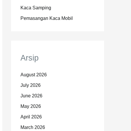
Kaca Samping
Pemasangan Kaca Mobil
Arsip
August 2026
July 2026
June 2026
May 2026
April 2026
March 2026