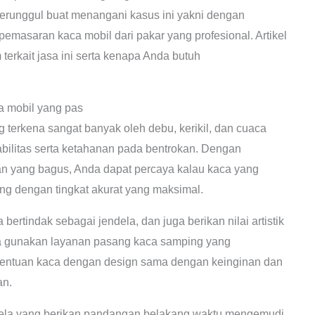
erunggul buat menangani kasus ini yakni dengan
masaran kaca mobil dari pakar yang profesional. Artikel
erkait jasa ini serta kenapa Anda butuh
 mobil yang pas
terkena sangat banyak oleh debu, kerikil, dan cuaca
ilitas serta ketahanan pada bentrokan. Dengan
n yang bagus, Anda dapat percaya kalau kaca yang
sang dengan tingkat akurat yang maksimal.
rtindak sebagai jendela, dan juga berikan nilai artistik
ka gunakan layanan pasang kaca samping yang
nentuan kaca dengan design sama dengan keinginan dan
an.
dela yang berikan pandangan belakang waktu mengemudi.