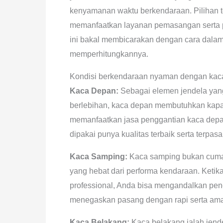
kenyamanan waktu berkendaraan. Pilihan t
memanfaatkan layanan pemasangan serta pe
ini bakal membicarakan dengan cara dalam t
memperhitungkannya.
Kondisi berkendaraan nyaman dengan kaca
Kaca Depan:
Sebagai elemen jendela yang 
berlebihan, kaca depan membutuhkan kapab
memanfaatkan jasa penggantian kaca depa
dipakai punya kualitas terbaik serta terpa
Kaca Samping:
Kaca samping bukan cuma be
yang hebat dari performa kendaraan. Keti
professional, Anda bisa mengandalkan pe
menegaskan pasang dengan rapi serta am
Kaca Belakang:
Kaca belakang ialah jen