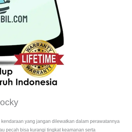
Rocky
i kendaraan yang jangan dilewatkan dalam perawatannya
tau pecah bisa kurangi tingkat keamanan serta