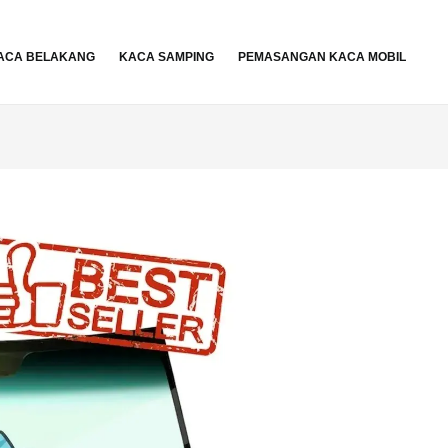
ACA BELAKANG
KACA SAMPING
PEMASANGAN KACA MOBIL