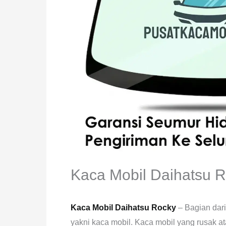
Kaca Mobil Daihatsu 
Kaca Mobil Daihatsu Rocky
– Bagian dar
yakni kaca mobil. Kaca mobil yang rusak a