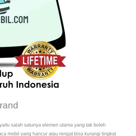
rand
yaitu salah satunya elemen utama yang tak boleh
a mobil yang hancur atau rengat bisa kurangi tingkat