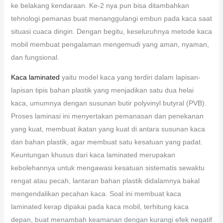
ke belakang kendaraan. Ke-2 nya pun bisa ditambahkan
tehnologi pemanas buat menanggulangi embun pada kaca saat
situasi cuaca dingin. Dengan begitu, keseluruhnya metode kaca
mobil membuat pengalaman mengemudi yang aman, nyaman,
dan fungsional.
Kaca laminated
yaitu model kaca yang terdiri dalam lapisan-
lapisan tipis bahan plastik yang menjadikan satu dua helai
kaca, umumnya dengan susunan butir polyvinyl butyral (PVB).
Proses laminasi ini menyertakan pemanasan dan penekanan
yang kuat, membuat ikatan yang kuat di antara susunan kaca
dan bahan plastik, agar membuat satu kesatuan yang padat.
Keuntungan khusus dari kaca laminated merupakan
kebolehannya untuk mengawasi kesatuan sistematis sewaktu
rengat atau pecah, lantaran bahan plastik didalamnya bakal
mengendalikan pecahan kaca. Soal ini membuat kaca
laminated kerap dipakai pada kaca mobil, terhitung kaca
depan, buat menambah keamanan dengan kurangi efek negatif