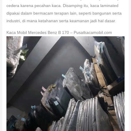
cedera karena pecahan kaca. Disamping itu, kaca laminated
dipakai dalam bermacam terapan lain, seperti bangunan serta
industri, di mana ketahanan serta keamanan jadi hal dasar.
Kaca Mobil Mercedes Benz B 170 – Pusatkacamobil.com