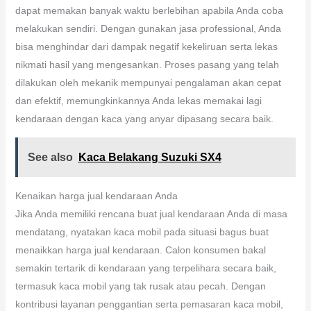
dapat memakan banyak waktu berlebihan apabila Anda coba
melakukan sendiri. Dengan gunakan jasa professional, Anda
bisa menghindar dari dampak negatif kekeliruan serta lekas
nikmati hasil yang mengesankan. Proses pasang yang telah
dilakukan oleh mekanik mempunyai pengalaman akan cepat
dan efektif, memungkinkannya Anda lekas memakai lagi
kendaraan dengan kaca yang anyar dipasang secara baik.
See also
Kaca Belakang Suzuki SX4
Kenaikan harga jual kendaraan Anda
Jika Anda memiliki rencana buat jual kendaraan Anda di masa
mendatang, nyatakan kaca mobil pada situasi bagus buat
menaikkan harga jual kendaraan. Calon konsumen bakal
semakin tertarik di kendaraan yang terpelihara secara baik,
termasuk kaca mobil yang tak rusak atau pecah. Dengan
kontribusi layanan penggantian serta pemasaran kaca mobil,