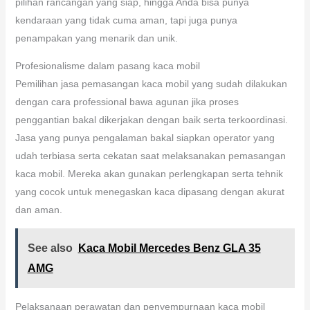
pilihan rancangan yang siap, hingga Anda bisa punya
kendaraan yang tidak cuma aman, tapi juga punya
penampakan yang menarik dan unik.
Profesionalisme dalam pasang kaca mobil
Pemilihan jasa pemasangan kaca mobil yang sudah dilakukan
dengan cara professional bawa agunan jika proses
penggantian bakal dikerjakan dengan baik serta terkoordinasi.
Jasa yang punya pengalaman bakal siapkan operator yang
udah terbiasa serta cekatan saat melaksanakan pemasangan
kaca mobil. Mereka akan gunakan perlengkapan serta tehnik
yang cocok untuk menegaskan kaca dipasang dengan akurat
dan aman.
See also
Kaca Mobil Mercedes Benz GLA 35
AMG
Pelaksanaan perawatan dan penyempurnaan kaca mobil