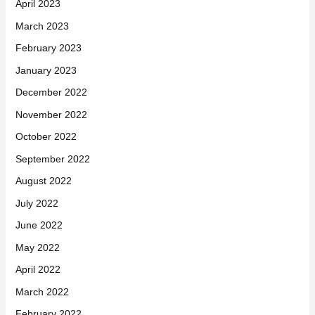
April 2023
March 2023
February 2023
January 2023
December 2022
November 2022
October 2022
September 2022
August 2022
July 2022
June 2022
May 2022
April 2022
March 2022
February 2022