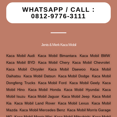
WHATSAPP / CALL :
0812-9776-3111
Jenis & Merk Kaca Mobil
Kaca Mobil Audi
,
Kaca Mobil Bimantara
,
Kaca Mobil BMW
,
Kaca Mobil BYD
,
Kaca Mobil Chery
,
Kaca Mobil Chevrolet
,
Kaca Mobil Chrysler
,
Kaca Mobil Daewoo
,
Kaca Mobil
Daihatsu
,
Kaca Mobil Datsun
,
Kaca Mobil Dodge
,
Kaca Mobil
Dongfeng Trucks
,
Kaca Mobil Ford
,
Kaca Mobil Geely
,
Kaca
Mobil Hino
,
Kaca Mobil Honda
,
Kaca Mobil Hyundai
,
Kaca
Mobil Isuzu
,
Kaca Mobil Jaguar
,
Kaca Mobil Jeep
,
Kaca Mobil
Kia
,
Kaca Mobil Land Rover
,
Kaca Mobil Lexus
,
Kaca Mobil
Mazda
,
Kaca Mobil Mercedes Benz
,
Kaca Mobil Morris Garage
MG
,
Kaca Mobil Morris Mini
,
Kaca Mobil Mitsubishi
,
Kaca Mobil