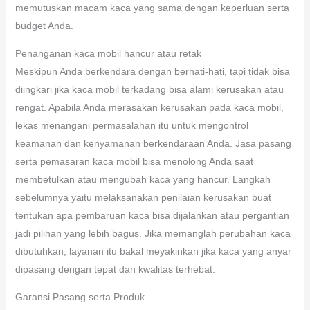
memutuskan macam kaca yang sama dengan keperluan serta
budget Anda.
Penanganan kaca mobil hancur atau retak
Meskipun Anda berkendara dengan berhati-hati, tapi tidak bisa
diingkari jika kaca mobil terkadang bisa alami kerusakan atau
rengat. Apabila Anda merasakan kerusakan pada kaca mobil,
lekas menangani permasalahan itu untuk mengontrol
keamanan dan kenyamanan berkendaraan Anda. Jasa pasang
serta pemasaran kaca mobil bisa menolong Anda saat
membetulkan atau mengubah kaca yang hancur. Langkah
sebelumnya yaitu melaksanakan penilaian kerusakan buat
tentukan apa pembaruan kaca bisa dijalankan atau pergantian
jadi pilihan yang lebih bagus. Jika memanglah perubahan kaca
dibutuhkan, layanan itu bakal meyakinkan jika kaca yang anyar
dipasang dengan tepat dan kwalitas terhebat.
Garansi Pasang serta Produk