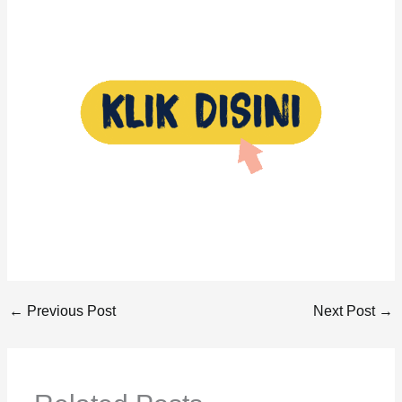
←
Previous Post
Next Post
→