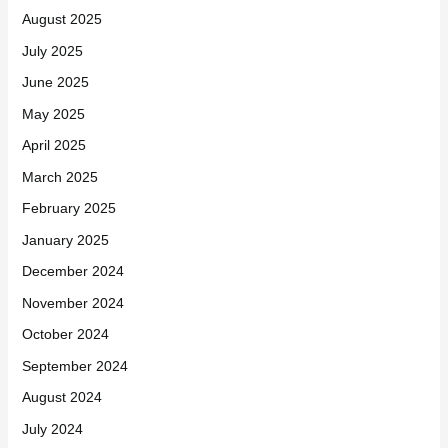
August 2025
July 2025
June 2025
May 2025
April 2025
March 2025
February 2025
January 2025
December 2024
November 2024
October 2024
September 2024
August 2024
July 2024