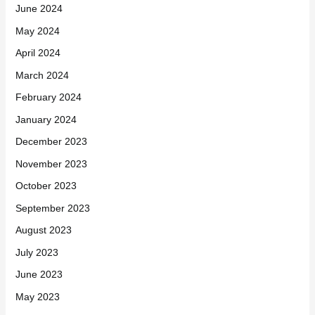
June 2024
May 2024
April 2024
March 2024
February 2024
January 2024
December 2023
November 2023
October 2023
September 2023
August 2023
July 2023
June 2023
May 2023