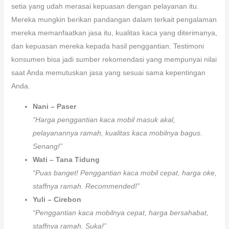
setia yang udah merasai kepuasan dengan pelayanan itu.
Mereka mungkin berikan pandangan dalam terkait pengalaman
mereka memanfaatkan jasa itu, kualitas kaca yang diterimanya,
dan kepuasan mereka kepada hasil penggantian. Testimoni
konsumen bisa jadi sumber rekomendasi yang mempunyai nilai
saat Anda memutuskan jasa yang sesuai sama kepentingan
Anda.
Nani – Paser
“Harga penggantian kaca mobil masuk akal,
pelayanannya ramah, kualitas kaca mobilnya bagus.
Senang!”
Wati – Tana Tidung
“Puas banget! Penggantian kaca mobil cepat, harga oke,
staffnya ramah. Recommended!”
Yuli – Cirebon
“Penggantian kaca mobilnya cepat, harga bersahabat,
staffnya ramah. Suka!”