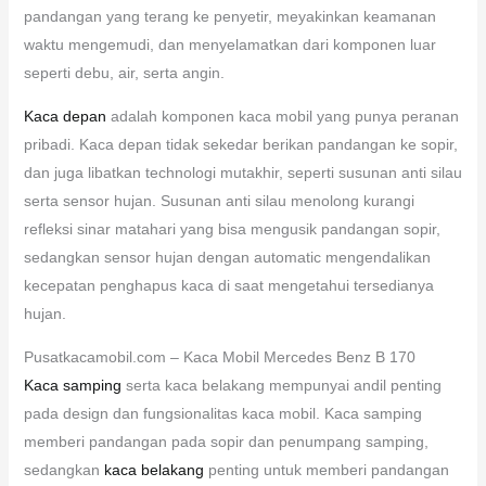
pandangan yang terang ke penyetir, meyakinkan keamanan
waktu mengemudi, dan menyelamatkan dari komponen luar
seperti debu, air, serta angin.
Kaca depan
adalah komponen kaca mobil yang punya peranan
pribadi. Kaca depan tidak sekedar berikan pandangan ke sopir,
dan juga libatkan technologi mutakhir, seperti susunan anti silau
serta sensor hujan. Susunan anti silau menolong kurangi
refleksi sinar matahari yang bisa mengusik pandangan sopir,
sedangkan sensor hujan dengan automatic mengendalikan
kecepatan penghapus kaca di saat mengetahui tersedianya
hujan.
Pusatkacamobil.com – Kaca Mobil Mercedes Benz B 170
Kaca samping
serta kaca belakang mempunyai andil penting
pada design dan fungsionalitas kaca mobil. Kaca samping
memberi pandangan pada sopir dan penumpang samping,
sedangkan
kaca belakang
penting untuk memberi pandangan