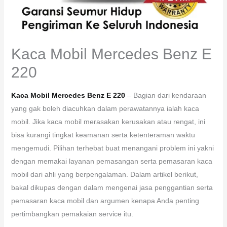
Kaca Mobil Mercedes Benz E
220
Kaca Mobil Mercedes Benz E 220
– Bagian dari kendaraan
yang gak boleh diacuhkan dalam perawatannya ialah kaca
mobil. Jika kaca mobil merasakan kerusakan atau rengat, ini
bisa kurangi tingkat keamanan serta ketenteraman waktu
mengemudi. Pilihan terhebat buat menangani problem ini yakni
dengan memakai layanan pemasangan serta pemasaran kaca
mobil dari ahli yang berpengalaman. Dalam artikel berikut,
bakal dikupas dengan dalam mengenai jasa penggantian serta
pemasaran kaca mobil dan argumen kenapa Anda penting
pertimbangkan pemakaian service itu.