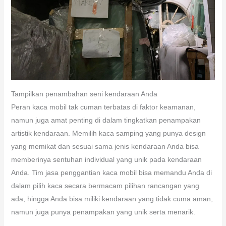
Tampilkan penambahan seni kendaraan Anda
Peran kaca mobil tak cuman terbatas di faktor keamanan,
namun juga amat penting di dalam tingkatkan penampakan
artistik kendaraan. Memilih kaca samping yang punya design
yang memikat dan sesuai sama jenis kendaraan Anda bisa
memberinya sentuhan individual yang unik pada kendaraan
Anda. Tim jasa penggantian kaca mobil bisa memandu Anda di
dalam pilih kaca secara bermacam pilihan rancangan yang
ada, hingga Anda bisa miliki kendaraan yang tidak cuma aman,
namun juga punya penampakan yang unik serta menarik.