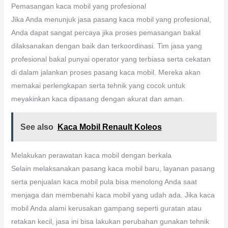
Pemasangan kaca mobil yang profesional
Jika Anda menunjuk jasa pasang kaca mobil yang profesional,
Anda dapat sangat percaya jika proses pemasangan bakal
dilaksanakan dengan baik dan terkoordinasi. Tim jasa yang
profesional bakal punyai operator yang terbiasa serta cekatan
di dalam jalankan proses pasang kaca mobil. Mereka akan
memakai perlengkapan serta tehnik yang cocok untuk
meyakinkan kaca dipasang dengan akurat dan aman.
See also
Kaca Mobil Renault Koleos
Melakukan perawatan kaca mobil dengan berkala
Selain melaksanakan pasang kaca mobil baru, layanan pasang
serta penjualan kaca mobil pula bisa menolong Anda saat
menjaga dan membenahi kaca mobil yang udah ada. Jika kaca
mobil Anda alami kerusakan gampang seperti guratan atau
retakan kecil, jasa ini bisa lakukan perubahan gunakan tehnik