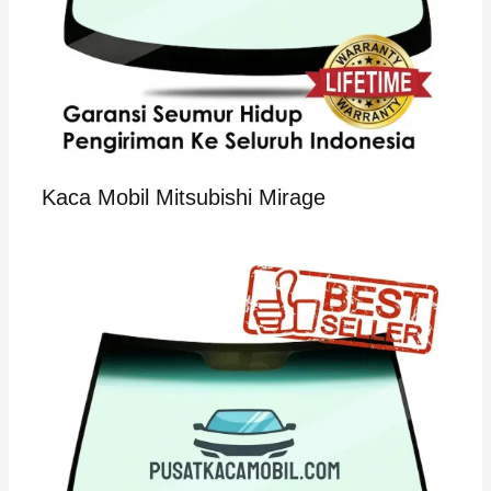
Kaca Mobil Mitsubishi Mirage