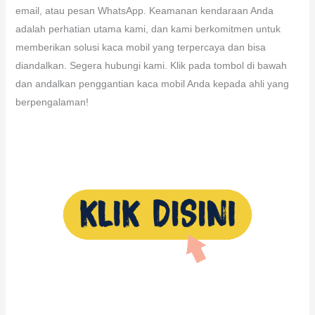
email, atau pesan WhatsApp. Keamanan kendaraan Anda
adalah perhatian utama kami, dan kami berkomitmen untuk
memberikan solusi kaca mobil yang terpercaya dan bisa
diandalkan. Segera hubungi kami. Klik pada tombol di bawah
dan andalkan penggantian kaca mobil Anda kepada ahli yang
berpengalaman!