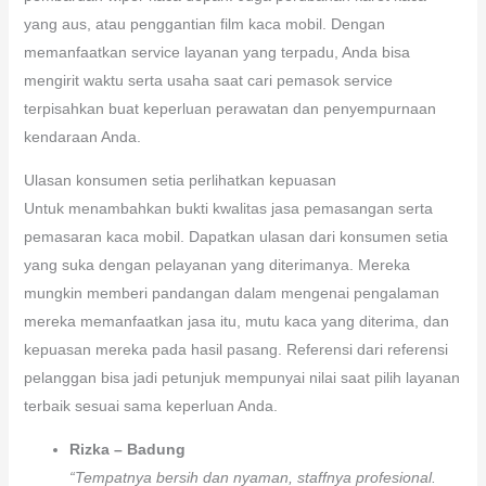
yang aus, atau penggantian film kaca mobil. Dengan
memanfaatkan service layanan yang terpadu, Anda bisa
mengirit waktu serta usaha saat cari pemasok service
terpisahkan buat keperluan perawatan dan penyempurnaan
kendaraan Anda.
Ulasan konsumen setia perlihatkan kepuasan
Untuk menambahkan bukti kwalitas jasa pemasangan serta
pemasaran kaca mobil. Dapatkan ulasan dari konsumen setia
yang suka dengan pelayanan yang diterimanya. Mereka
mungkin memberi pandangan dalam mengenai pengalaman
mereka memanfaatkan jasa itu, mutu kaca yang diterima, dan
kepuasan mereka pada hasil pasang. Referensi dari referensi
pelanggan bisa jadi petunjuk mempunyai nilai saat pilih layanan
terbaik sesuai sama keperluan Anda.
Rizka – Badung
“Tempatnya bersih dan nyaman, staffnya profesional.