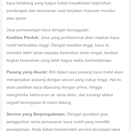
kaca belakang yang bagus bakal meyakinkan kejernihan
pandangan dan keamanan saat kerjakan manuver mundur
atau parkir.
Jasa pemasangan kaca dengan keunggulan
Kualitas Produk:
Jasa yang professional akan siapkan kaca
mobil berkualitas tinggi. Dengan kwalitas tinggi, kaca itu
semakin lebih tahan kepada bentrokan serta rengat, berikan
tingkat keamanan yang lebih bagus waktu berkendaraan.
Pasang yang Akurat:
Ahli dalam jasa pasang kaca mobil akan
mengerjakan pasang dengan akurat yang cukup tinggi. Hal ini
akan pastikan kaca dipasang dengan prima, hingga
menghindar kebocoran air serta debu, dan kurangi akibat
negatif kerengatan di masa datang.
Service yang Berpengalaman:
Dengan gunakan jasa
penggantian serta pemasaran kaca mobil yang memiliki
pengalaman, Anda bakal memperoleh service terunggul yang