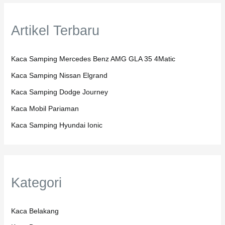
Artikel Terbaru
Kaca Samping Mercedes Benz AMG GLA 35 4Matic
Kaca Samping Nissan Elgrand
Kaca Samping Dodge Journey
Kaca Mobil Pariaman
Kaca Samping Hyundai Ionic
Kategori
Kaca Belakang