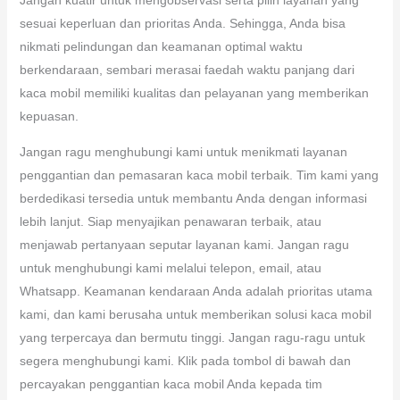
sesuai keperluan dan prioritas Anda. Sehingga, Anda bisa
nikmati pelindungan dan keamanan optimal waktu
berkendaraan, sembari merasai faedah waktu panjang dari
kaca mobil memiliki kualitas dan pelayanan yang memberikan
kepuasan.
Jangan ragu menghubungi kami untuk menikmati layanan
penggantian dan pemasaran kaca mobil terbaik. Tim kami yang
berdedikasi tersedia untuk membantu Anda dengan informasi
lebih lanjut. Siap menyajikan penawaran terbaik, atau
menjawab pertanyaan seputar layanan kami. Jangan ragu
untuk menghubungi kami melalui telepon, email, atau
Whatsapp. Keamanan kendaraan Anda adalah prioritas utama
kami, dan kami berusaha untuk memberikan solusi kaca mobil
yang terpercaya dan bermutu tinggi. Jangan ragu-ragu untuk
segera menghubungi kami. Klik pada tombol di bawah dan
percayakan penggantian kaca mobil Anda kepada tim