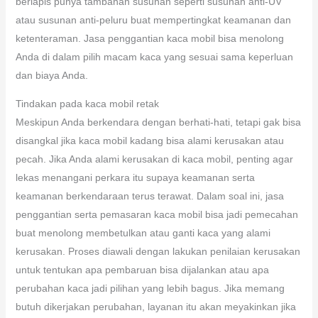
berlapis punya tambahan susunan seperti susunan anti-UV
atau susunan anti-peluru buat mempertingkat keamanan dan
ketenteraman. Jasa penggantian kaca mobil bisa menolong
Anda di dalam pilih macam kaca yang sesuai sama keperluan
dan biaya Anda.
Tindakan pada kaca mobil retak
Meskipun Anda berkendara dengan berhati-hati, tetapi gak bisa
disangkal jika kaca mobil kadang bisa alami kerusakan atau
pecah. Jika Anda alami kerusakan di kaca mobil, penting agar
lekas menangani perkara itu supaya keamanan serta
keamanan berkendaraan terus terawat. Dalam soal ini, jasa
penggantian serta pemasaran kaca mobil bisa jadi pemecahan
buat menolong membetulkan atau ganti kaca yang alami
kerusakan. Proses diawali dengan lakukan penilaian kerusakan
untuk tentukan apa pembaruan bisa dijalankan atau apa
perubahan kaca jadi pilihan yang lebih bagus. Jika memang
butuh dikerjakan perubahan, layanan itu akan meyakinkan jika