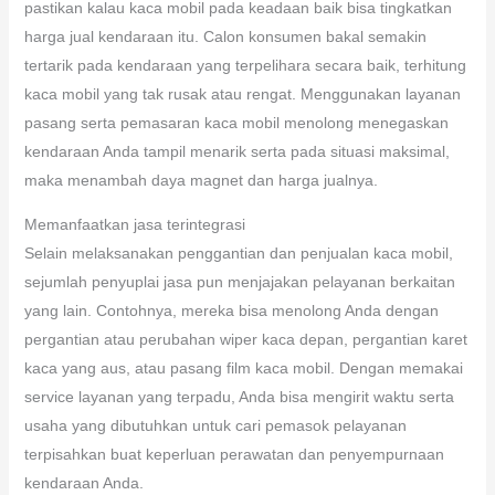
pastikan kalau kaca mobil pada keadaan baik bisa tingkatkan
harga jual kendaraan itu. Calon konsumen bakal semakin
tertarik pada kendaraan yang terpelihara secara baik, terhitung
kaca mobil yang tak rusak atau rengat. Menggunakan layanan
pasang serta pemasaran kaca mobil menolong menegaskan
kendaraan Anda tampil menarik serta pada situasi maksimal,
maka menambah daya magnet dan harga jualnya.
Memanfaatkan jasa terintegrasi
Selain melaksanakan penggantian dan penjualan kaca mobil,
sejumlah penyuplai jasa pun menjajakan pelayanan berkaitan
yang lain. Contohnya, mereka bisa menolong Anda dengan
pergantian atau perubahan wiper kaca depan, pergantian karet
kaca yang aus, atau pasang film kaca mobil. Dengan memakai
service layanan yang terpadu, Anda bisa mengirit waktu serta
usaha yang dibutuhkan untuk cari pemasok pelayanan
terpisahkan buat keperluan perawatan dan penyempurnaan
kendaraan Anda.