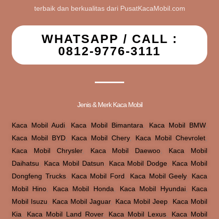
terbaik dan berkualitas dari PusatKacaMobil.com
WHATSAPP / CALL :
0812-9776-3111
Jenis & Merk Kaca Mobil
Kaca Mobil Audi
,
Kaca Mobil Bimantara
,
Kaca Mobil BMW
,
Kaca Mobil BYD
,
Kaca Mobil Chery
,
Kaca Mobil Chevrolet
,
Kaca Mobil Chrysler
,
Kaca Mobil Daewoo
,
Kaca Mobil
Daihatsu
,
Kaca Mobil Datsun
,
Kaca Mobil Dodge
,
Kaca Mobil
Dongfeng Trucks
,
Kaca Mobil Ford
,
Kaca Mobil Geely
,
Kaca
Mobil Hino
,
Kaca Mobil Honda
,
Kaca Mobil Hyundai
,
Kaca
Mobil Isuzu
,
Kaca Mobil Jaguar
,
Kaca Mobil Jeep
,
Kaca Mobil
Kia
,
Kaca Mobil Land Rover
,
Kaca Mobil Lexus
,
Kaca Mobil