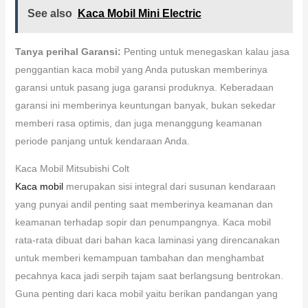
See also
Kaca Mobil Mini Electric
Tanya perihal Garansi:
Penting untuk menegaskan kalau jasa
penggantian kaca mobil yang Anda putuskan memberinya
garansi untuk pasang juga garansi produknya. Keberadaan
garansi ini memberinya keuntungan banyak, bukan sekedar
memberi rasa optimis, dan juga menanggung keamanan
periode panjang untuk kendaraan Anda.
Kaca Mobil Mitsubishi Colt
Kaca mobil
merupakan sisi integral dari susunan kendaraan
yang punyai andil penting saat memberinya keamanan dan
keamanan terhadap sopir dan penumpangnya. Kaca mobil
rata-rata dibuat dari bahan kaca laminasi yang direncanakan
untuk memberi kemampuan tambahan dan menghambat
pecahnya kaca jadi serpih tajam saat berlangsung bentrokan.
Guna penting dari kaca mobil yaitu berikan pandangan yang