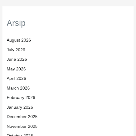
Arsip
August 2026
July 2026
June 2026
May 2026
April 2026
March 2026
February 2026
January 2026
December 2025
November 2025
October 2025