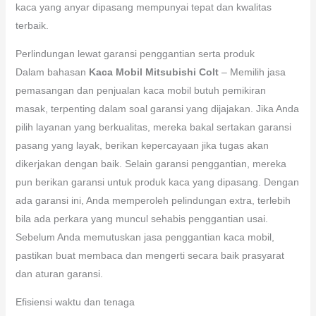
kaca yang anyar dipasang mempunyai tepat dan kwalitas
terbaik.
Perlindungan lewat garansi penggantian serta produk
Dalam bahasan
Kaca Mobil Mitsubishi Colt
– Memilih jasa
pemasangan dan penjualan kaca mobil butuh pemikiran
masak, terpenting dalam soal garansi yang dijajakan. Jika Anda
pilih layanan yang berkualitas, mereka bakal sertakan garansi
pasang yang layak, berikan kepercayaan jika tugas akan
dikerjakan dengan baik. Selain garansi penggantian, mereka
pun berikan garansi untuk produk kaca yang dipasang. Dengan
ada garansi ini, Anda memperoleh pelindungan extra, terlebih
bila ada perkara yang muncul sehabis penggantian usai.
Sebelum Anda memutuskan jasa penggantian kaca mobil,
pastikan buat membaca dan mengerti secara baik prasyarat
dan aturan garansi.
Efisiensi waktu dan tenaga