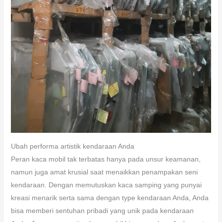
Ubah performa artistik kendaraan Anda
Peran kaca mobil tak terbatas hanya pada unsur keamanan,
namun juga amat krusial saat menaikkan penampakan seni
kendaraan. Dengan memutuskan kaca samping yang punyai
kreasi menarik serta sama dengan type kendaraan Anda, Anda
bisa memberi sentuhan pribadi yang unik pada kendaraan