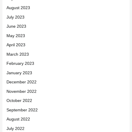
August 2023
July 2023
June 2023
May 2023
April 2023
March 2023
February 2023
January 2023
December 2022
November 2022
October 2022
September 2022
August 2022
July 2022