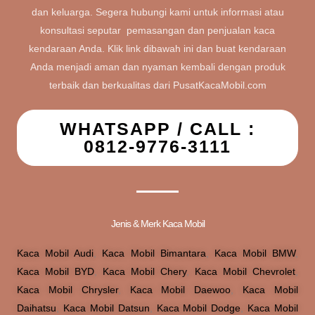
dan keluarga. Segera hubungi kami untuk informasi atau
konsultasi seputar pemasangan dan penjualan kaca
kendaraan Anda. Klik link dibawah ini dan buat kendaraan
Anda menjadi aman dan nyaman kembali dengan produk
terbaik dan berkualitas dari PusatKacaMobil.com
WHATSAPP / CALL :
0812-9776-3111
Jenis & Merk Kaca Mobil
Kaca Mobil Audi
,
Kaca Mobil Bimantara
,
Kaca Mobil BMW
,
Kaca Mobil BYD
,
Kaca Mobil Chery
,
Kaca Mobil Chevrolet
,
Kaca Mobil Chrysler
,
Kaca Mobil Daewoo
,
Kaca Mobil
Daihatsu
,
Kaca Mobil Datsun
,
Kaca Mobil Dodge
,
Kaca Mobil