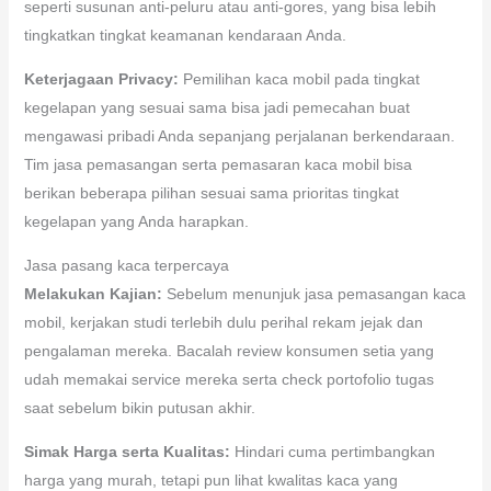
seperti susunan anti-peluru atau anti-gores, yang bisa lebih
tingkatkan tingkat keamanan kendaraan Anda.
Keterjagaan Privacy:
Pemilihan kaca mobil pada tingkat
kegelapan yang sesuai sama bisa jadi pemecahan buat
mengawasi pribadi Anda sepanjang perjalanan berkendaraan.
Tim jasa pemasangan serta pemasaran kaca mobil bisa
berikan beberapa pilihan sesuai sama prioritas tingkat
kegelapan yang Anda harapkan.
Jasa pasang kaca terpercaya
Melakukan Kajian:
Sebelum menunjuk jasa pemasangan kaca
mobil, kerjakan studi terlebih dulu perihal rekam jejak dan
pengalaman mereka. Bacalah review konsumen setia yang
udah memakai service mereka serta check portofolio tugas
saat sebelum bikin putusan akhir.
Simak Harga serta Kualitas:
Hindari cuma pertimbangkan
harga yang murah, tetapi pun lihat kwalitas kaca yang