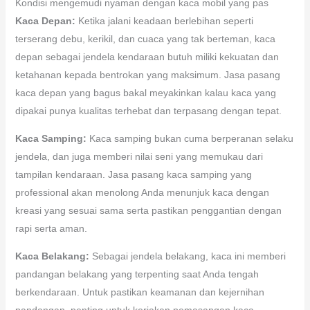
Kondisi mengemudi nyaman dengan kaca mobil yang pas
Kaca Depan:
Ketika jalani keadaan berlebihan seperti
terserang debu, kerikil, dan cuaca yang tak berteman, kaca
depan sebagai jendela kendaraan butuh miliki kekuatan dan
ketahanan kepada bentrokan yang maksimum. Jasa pasang
kaca depan yang bagus bakal meyakinkan kalau kaca yang
dipakai punya kualitas terhebat dan terpasang dengan tepat.
Kaca Samping:
Kaca samping bukan cuma berperanan selaku
jendela, dan juga memberi nilai seni yang memukau dari
tampilan kendaraan. Jasa pasang kaca samping yang
professional akan menolong Anda menunjuk kaca dengan
kreasi yang sesuai sama serta pastikan penggantian dengan
rapi serta aman.
Kaca Belakang:
Sebagai jendela belakang, kaca ini memberi
pandangan belakang yang terpenting saat Anda tengah
berkendaraan. Untuk pastikan keamanan dan kejernihan
pandangan, penting untuk kerjakan pemasangan kaca