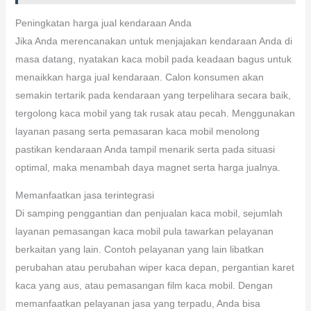
Peningkatan harga jual kendaraan Anda
Jika Anda merencanakan untuk menjajakan kendaraan Anda di
masa datang, nyatakan kaca mobil pada keadaan bagus untuk
menaikkan harga jual kendaraan. Calon konsumen akan
semakin tertarik pada kendaraan yang terpelihara secara baik,
tergolong kaca mobil yang tak rusak atau pecah. Menggunakan
layanan pasang serta pemasaran kaca mobil menolong
pastikan kendaraan Anda tampil menarik serta pada situasi
optimal, maka menambah daya magnet serta harga jualnya.
Memanfaatkan jasa terintegrasi
Di samping penggantian dan penjualan kaca mobil, sejumlah
layanan pemasangan kaca mobil pula tawarkan pelayanan
berkaitan yang lain. Contoh pelayanan yang lain libatkan
perubahan atau perubahan wiper kaca depan, pergantian karet
kaca yang aus, atau pemasangan film kaca mobil. Dengan
memanfaatkan pelayanan jasa yang terpadu, Anda bisa