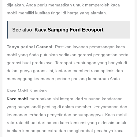
dijajakan. Anda perlu memastikan untuk memperoleh kaca
mobil memiliki kualitas tinggi di harga yang alamiah.
See also
Kaca Samping Ford Ecosport
Tanya perihal Garansi:
Pastikan layanan pemasangan kaca
mobil yang Anda putuskan sediakan garansi penggantian serta
garansi buat produknya. Terdapat keuntungan yang banyak di
dalam punya garansi ini, lantaran memberi rasa optimis dan
menanggung keamanan periode panjang kendaraan Anda.
Kaca Mobil Nunukan
Kaca mobil
merupakan sisi integral dari susunan kendaraan
yang punyai andil penting di dalam memberi kenyamanan dan
keamanan terhadap penyetir dan penumpangnya. Kaca mobil
rata-rata dibuat dari bahan kaca laminasi yang didesain untuk
berikan kemampuan extra dan menghambat pecahnya kaca