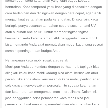
kemampuan serta ketahanan yang lebih bagus kepada
bentrokan. Kaca tempered yaitu kaca yang dipanaskan dengan
cara berlebihan dan didinginkan dengan cara cepat, agar lebih
menjadi kuat serta tahan pada kerengatan. Di segi lain, kaca
berlapis punya susunan tambahan seperti susunan anti-UV
atau susunan anti-peluru untuk mempertingkat tingkat
keamanan serta ketenteraman. Ahli penggantian kaca mobil
bisa memandu Anda saat memutuskan model kaca yang sesuai
sama kepentingan dan budget Anda.
Penanganan kaca mobil rusak atau retak
Meskipun Anda berkendara dengan berhati-hati, tapi gak bisa
diingkari kalau kaca mobil kadang bisa alami kerusakan atau
pecah. Jika Anda alami kerusakan di kaca mobil, penting agar
selekasnya menyelesaikan persoalan itu supaya keamanan
dan ketenteraman mengemudi masih terpelihara. Dalam ini,
jasa penggantian serta pemasaran kaca mobil bisa jadi
pemecahan buat menolong membetulkan atau menukar kaca