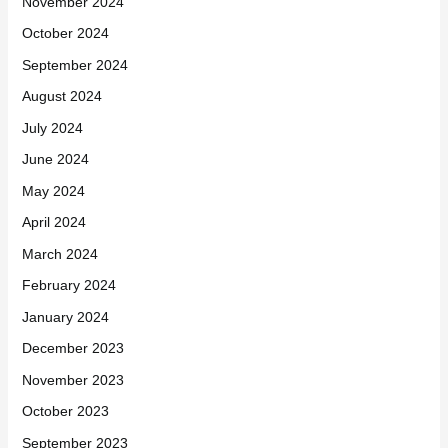
November 2024
October 2024
September 2024
August 2024
July 2024
June 2024
May 2024
April 2024
March 2024
February 2024
January 2024
December 2023
November 2023
October 2023
September 2023