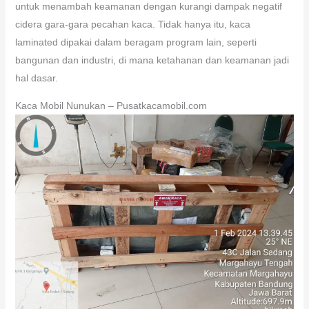
untuk menambah keamanan dengan kurangi dampak negatif
cidera gara-gara pecahan kaca. Tidak hanya itu, kaca
laminated dipakai dalam beragam program lain, seperti
bangunan dan industri, di mana ketahanan dan keamanan jadi
hal dasar.
Kaca Mobil Nunukan – Pusatkacamobil.com