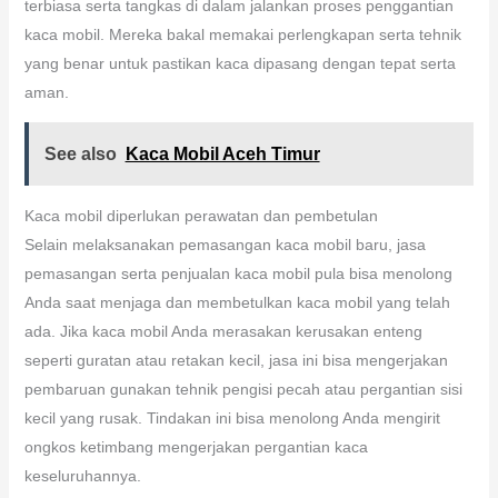
terbiasa serta tangkas di dalam jalankan proses penggantian
kaca mobil. Mereka bakal memakai perlengkapan serta tehnik
yang benar untuk pastikan kaca dipasang dengan tepat serta
aman.
See also
Kaca Mobil Aceh Timur
Kaca mobil diperlukan perawatan dan pembetulan
Selain melaksanakan pemasangan kaca mobil baru, jasa
pemasangan serta penjualan kaca mobil pula bisa menolong
Anda saat menjaga dan membetulkan kaca mobil yang telah
ada. Jika kaca mobil Anda merasakan kerusakan enteng
seperti guratan atau retakan kecil, jasa ini bisa mengerjakan
pembaruan gunakan tehnik pengisi pecah atau pergantian sisi
kecil yang rusak. Tindakan ini bisa menolong Anda mengirit
ongkos ketimbang mengerjakan pergantian kaca
keseluruhannya.