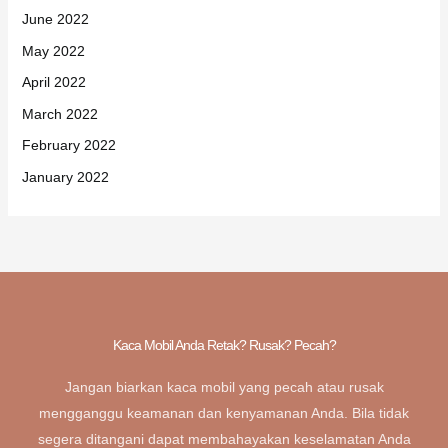
June 2022
May 2022
April 2022
March 2022
February 2022
January 2022
Kaca Mobil Anda Retak? Rusak? Pecah?
Jangan biarkan kaca mobil yang pecah atau rusak
mengganggu keamanan dan kenyamanan Anda. Bila tidak
segera ditangani dapat membahayakan keselamatan Anda