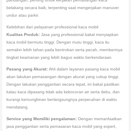
belakang secara baik, terpenting saat mengerjakan manuver
undur atau parkir.
Kelebihan dari pelayanan professional kaca mobil
Kualitas Produk:
Jasa yang professional bakal menyiapkan
kaca mobil bermutu tinggi. Dengan mutu tinggi, kaca itu
semakin lebih tahan pada bentrokan serta pecah, memberinya
tingkat keamanan yang lebih bagus waktu berkendaraan.
Pasang yang Akurat:
Ahli dalam layanan pasang kaca mobil
akan lakukan pemasangan dengan akurat yang cukup tinggi.
Dengan lakukan penggantian secara tepat, ini bakal pastikan
kalau kaca dipasang tidak ada kebocoran air serta debu, dan
kurangi kemungkinan berlangsungnya perpecahan di waktu
mendatang.
Service yang Memiliki pengalaman:
Dengan memanfaatkan
jasa penggantian serta pemasaran kaca mobil yang expert,