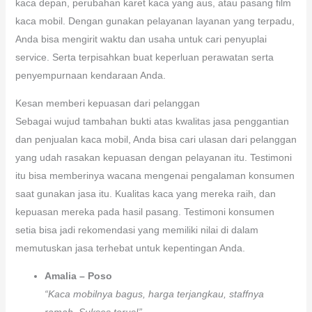
kaca depan, perubahan karet kaca yang aus, atau pasang film
kaca mobil. Dengan gunakan pelayanan layanan yang terpadu,
Anda bisa mengirit waktu dan usaha untuk cari penyuplai
service. Serta terpisahkan buat keperluan perawatan serta
penyempurnaan kendaraan Anda.
Kesan memberi kepuasan dari pelanggan
Sebagai wujud tambahan bukti atas kwalitas jasa penggantian
dan penjualan kaca mobil, Anda bisa cari ulasan dari pelanggan
yang udah rasakan kepuasan dengan pelayanan itu. Testimoni
itu bisa memberinya wacana mengenai pengalaman konsumen
saat gunakan jasa itu. Kualitas kaca yang mereka raih, dan
kepuasan mereka pada hasil pasang. Testimoni konsumen
setia bisa jadi rekomendasi yang memiliki nilai di dalam
memutuskan jasa terhebat untuk kepentingan Anda.
Amalia – Poso
“Kaca mobilnya bagus, harga terjangkau, staffnya