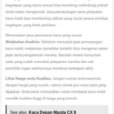
kegelapan yang sama sesuai bisa menolong melindungi pribadi
Anda waktu mengemudi. Jasa pemasangan serta penjualan
kaca mobil bisa memberinya pilihan yang cocok sesuai prioritas
kegelapan yang Anda perlukan.
Menentukan jasa pemasaran kaca yang sesuai
Melakukan Analisis:
Sebelum menunjuk jasa pemasangan
kaca mobil, melakukan penelitian terlebih dulu mengenai rekam
jejak serta pengalaman mereka. Bacalah review konsumen
setia yang sudah memakai pelayanan mereka dan cek
portofolio tugas sebelumnya membuat ketetapan akhir.
Lihat Harga serta Kualitas:
Jangan cuman terkonsentrasi
dengan harga yang murah, namun simak pun mutu kaca yang
dijajakan. Anda perlu memastikan untuk mendapat kaca mobil
memiliki kualitas tinggi di harga yang lumrah.
See also
Kaca Depan Mazda CX 8