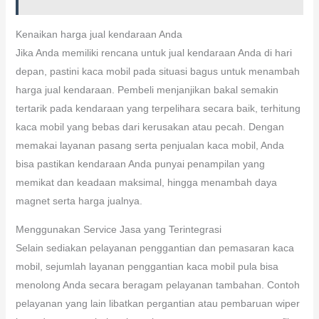
Kenaikan harga jual kendaraan Anda
Jika Anda memiliki rencana untuk jual kendaraan Anda di hari
depan, pastini kaca mobil pada situasi bagus untuk menambah
harga jual kendaraan. Pembeli menjanjikan bakal semakin
tertarik pada kendaraan yang terpelihara secara baik, terhitung
kaca mobil yang bebas dari kerusakan atau pecah. Dengan
memakai layanan pasang serta penjualan kaca mobil, Anda
bisa pastikan kendaraan Anda punyai penampilan yang
memikat dan keadaan maksimal, hingga menambah daya
magnet serta harga jualnya.
Menggunakan Service Jasa yang Terintegrasi
Selain sediakan pelayanan penggantian dan pemasaran kaca
mobil, sejumlah layanan penggantian kaca mobil pula bisa
menolong Anda secara beragam pelayanan tambahan. Contoh
pelayanan yang lain libatkan pergantian atau pembaruan wiper