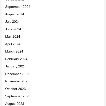
September 2024
August 2024
July 2024
June 2024
May 2024
April 2024
March 2024
February 2024
January 2024
December 2023
November 2023
October 2023
September 2023
August 2023