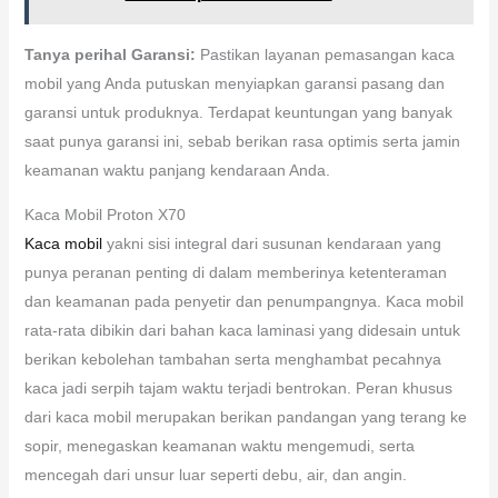
Tanya perihal Garansi:
Pastikan layanan pemasangan kaca
mobil yang Anda putuskan menyiapkan garansi pasang dan
garansi untuk produknya. Terdapat keuntungan yang banyak
saat punya garansi ini, sebab berikan rasa optimis serta jamin
keamanan waktu panjang kendaraan Anda.
Kaca Mobil Proton X70
Kaca mobil
yakni sisi integral dari susunan kendaraan yang
punya peranan penting di dalam memberinya ketenteraman
dan keamanan pada penyetir dan penumpangnya. Kaca mobil
rata-rata dibikin dari bahan kaca laminasi yang didesain untuk
berikan kebolehan tambahan serta menghambat pecahnya
kaca jadi serpih tajam waktu terjadi bentrokan. Peran khusus
dari kaca mobil merupakan berikan pandangan yang terang ke
sopir, menegaskan keamanan waktu mengemudi, serta
mencegah dari unsur luar seperti debu, air, dan angin.