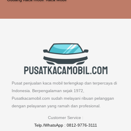
Pusat penjualan kaca mobil terlengkap dan terpercaya di
Indonesia. Berpengalaman sejak 1972,
Pusatkacamobil.com sudah melayani ribuan pelanggan
dengan pelayanan yang ramah dan profesional.
Customer Service :
Telp./WhatsApp : 0812-9776-3111