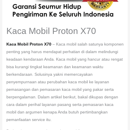
Kaca Mobil Proton X70
Kaca Mobil Proton X70
– Kaca mobil salah satunya komponen
penting yang harus mendapat perhatian di dalam melindungi
keadaan kendaraan Anda. Kaca mobil yang hancur atau rengat
bisa kurangi tingkat keamanan dan keamanan waktu
berkendaraan. Solusinya yakni memercayakan
penyempurnaan atau perubahan kaca mobil ke layanan
pemasangan dan pemasaran kaca mobil yang pakar serta
berpengalaman. Dalam artikel berikut, bakal dikupas dengan
cara dalam perihal layanan pasang serta pemasaran kaca
mobil dan argumen kenapa Anda butuh pertimbangkan
pemanfaatan service itu.