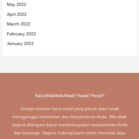
May 2022
April 2022
March 2022
February 2022
January 2022
Kaca Mobil Anda Retak? Rusak? Pecah?
Jangan biarkan kaca mobil yang pecah atau rusak
mengganggu keamanan dan kenyamanan Anda. Bila tidak
segera ditangani dapat membahayakan keselamatan Anda
dan keluarga. Segera hubungi kami untuk informasi atau