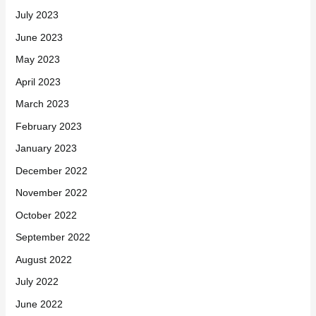
July 2023
June 2023
May 2023
April 2023
March 2023
February 2023
January 2023
December 2022
November 2022
October 2022
September 2022
August 2022
July 2022
June 2022