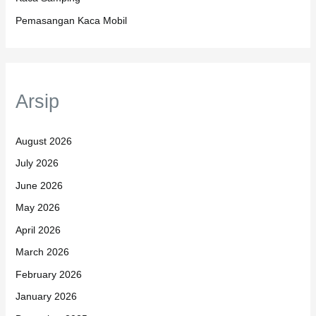
Pemasangan Kaca Mobil
Arsip
August 2026
July 2026
June 2026
May 2026
April 2026
March 2026
February 2026
January 2026