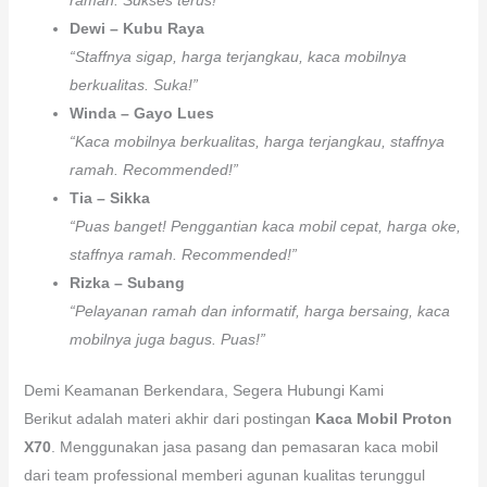
ramah. Sukses terus!”
Dewi – Kubu Raya
“Staffnya sigap, harga terjangkau, kaca mobilnya
berkualitas. Suka!”
Winda – Gayo Lues
“Kaca mobilnya berkualitas, harga terjangkau, staffnya
ramah. Recommended!”
Tia – Sikka
“Puas banget! Penggantian kaca mobil cepat, harga oke,
staffnya ramah. Recommended!”
Rizka – Subang
“Pelayanan ramah dan informatif, harga bersaing, kaca
mobilnya juga bagus. Puas!”
Demi Keamanan Berkendara, Segera Hubungi Kami
Berikut adalah materi akhir dari postingan
Kaca Mobil Proton
X70
. Menggunakan jasa pasang dan pemasaran kaca mobil
dari team professional memberi agunan kualitas terunggul