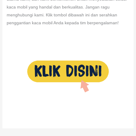
kaca mobil yang handal dan berkualitas. Jangan ragu
menghubungi kami. Klik tombol dibawah ini dan serahkan
penggantian kaca mobil Anda kepada tim berpengalaman!