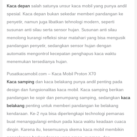
Kaca depan
salah satunya unsur kaca mobil yang punya andil
spesial. Kaca depan bukan sekedar memberi pandangan ke
penyetir, namun juga libatkan tehnologi modern, seperti
susunan anti silau serta sensor hujan. Susunan anti silau
menolong kurangi refleksi sinar matahari yang bisa mengusik
pandangan penyetir, sedangkan sensor hujan dengan
automatis mengontrol kecepatan penghapus kaca waktu
menemukan tersedianya hujan.
Pusatkacamobil.com – Kaca Mobil Proton X70
Kaca samping
dan kaca belakang punya andil penting pada
design dan fungsionalitas kaca mobil. Kaca samping berikan
pandangan ke sopir dan penumpang samping, sedangkan
kaca
belakang
penting untuk memberi pandangan ke belakang
kendaraan. Ke-2 nya bisa diperlengkapi technologi pemanas
buat menanggulangi embun pada kaca waktu keadaan cuaca
dingin. Karena itu, kesemuanya skema kaca mobil membikin