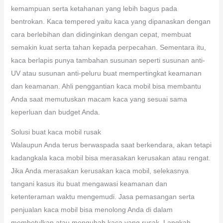
kemampuan serta ketahanan yang lebih bagus pada
bentrokan. Kaca tempered yaitu kaca yang dipanaskan dengan
cara berlebihan dan didinginkan dengan cepat, membuat
semakin kuat serta tahan kepada perpecahan. Sementara itu,
kaca berlapis punya tambahan susunan seperti susunan anti-
UV atau susunan anti-peluru buat mempertingkat keamanan
dan keamanan. Ahli penggantian kaca mobil bisa membantu
Anda saat memutuskan macam kaca yang sesuai sama
keperluan dan budget Anda.
Solusi buat kaca mobil rusak
Walaupun Anda terus berwaspada saat berkendara, akan tetapi
kadangkala kaca mobil bisa merasakan kerusakan atau rengat.
Jika Anda merasakan kerusakan kaca mobil, selekasnya
tangani kasus itu buat mengawasi keamanan dan
ketenteraman waktu mengemudi. Jasa pemasangan serta
penjualan kaca mobil bisa menolong Anda di dalam
membetulkan atau mengubah kaca yang rusak. Langkah