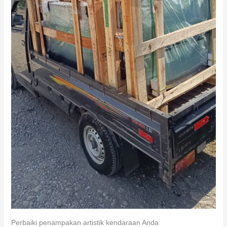
Perbaiki penampakan artistik kendaraan Anda