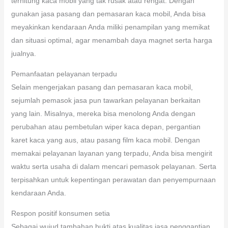
terhitung kaca mobil yang tak rusak atau rengat. Dengan
gunakan jasa pasang dan pemasaran kaca mobil, Anda bisa
meyakinkan kendaraan Anda miliki penampilan yang memikat
dan situasi optimal, agar menambah daya magnet serta harga
jualnya.
Pemanfaatan pelayanan terpadu
Selain mengerjakan pasang dan pemasaran kaca mobil,
sejumlah pemasok jasa pun tawarkan pelayanan berkaitan
yang lain. Misalnya, mereka bisa menolong Anda dengan
perubahan atau pembetulan wiper kaca depan, pergantian
karet kaca yang aus, atau pasang film kaca mobil. Dengan
memakai pelayanan layanan yang terpadu, Anda bisa mengirit
waktu serta usaha di dalam mencari pemasok pelayanan. Serta
terpisahkan untuk kepentingan perawatan dan penyempurnaan
kendaraan Anda.
Respon positif konsumen setia
Sebagai wujud tambahan bukti atas kualitas jasa penggantian