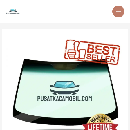
Skip
to
content