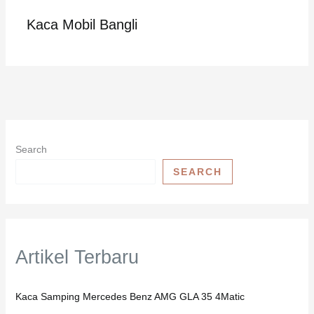
Kaca Mobil Bangli
Search
SEARCH
Artikel Terbaru
Kaca Samping Mercedes Benz AMG GLA 35 4Matic