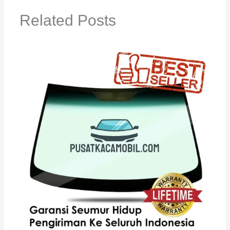
Related Posts