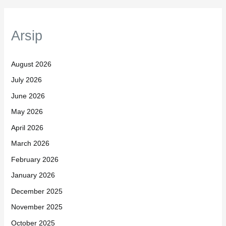
Arsip
August 2026
July 2026
June 2026
May 2026
April 2026
March 2026
February 2026
January 2026
December 2025
November 2025
October 2025