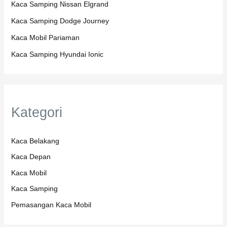
Kaca Samping Nissan Elgrand
Kaca Samping Dodge Journey
Kaca Mobil Pariaman
Kaca Samping Hyundai Ionic
Kategori
Kaca Belakang
Kaca Depan
Kaca Mobil
Kaca Samping
Pemasangan Kaca Mobil