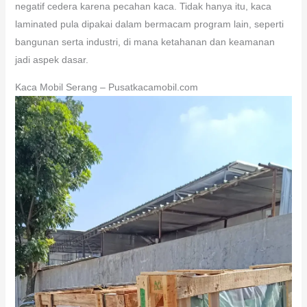
negatif cedera karena pecahan kaca. Tidak hanya itu, kaca
laminated pula dipakai dalam bermacam program lain, seperti
bangunan serta industri, di mana ketahanan dan keamanan
jadi aspek dasar.
Kaca Mobil Serang – Pusatkacamobil.com