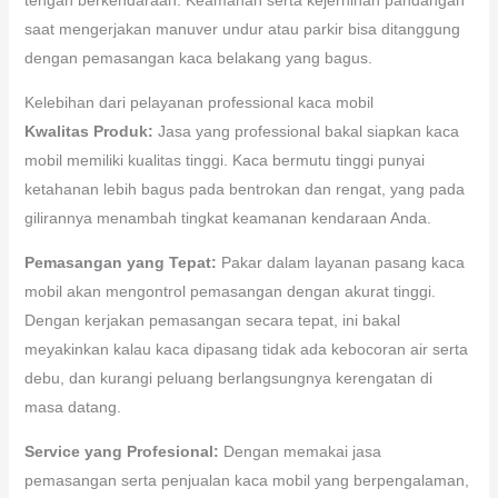
saat mengerjakan manuver undur atau parkir bisa ditanggung
dengan pemasangan kaca belakang yang bagus.
Kelebihan dari pelayanan professional kaca mobil
Kwalitas Produk:
Jasa yang professional bakal siapkan kaca
mobil memiliki kualitas tinggi. Kaca bermutu tinggi punyai
ketahanan lebih bagus pada bentrokan dan rengat, yang pada
gilirannya menambah tingkat keamanan kendaraan Anda.
Pemasangan yang Tepat:
Pakar dalam layanan pasang kaca
mobil akan mengontrol pemasangan dengan akurat tinggi.
Dengan kerjakan pemasangan secara tepat, ini bakal
meyakinkan kalau kaca dipasang tidak ada kebocoran air serta
debu, dan kurangi peluang berlangsungnya kerengatan di
masa datang.
Service yang Profesional:
Dengan memakai jasa
pemasangan serta penjualan kaca mobil yang berpengalaman,