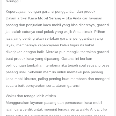
terunggul.
Kepercayaan dengan garansi penggantian dan produk
Dalam artikel
Kaca Mobil Serang
– Jika Anda cari layanan
pasang dan penjualan kaca mobil yang bisa dipercaya, garansi
jadi salah satunya soal pokok yang wajib Anda simak. Pilihan
jasa yang penting akan sertakan garansi penggantian yang
layak, memberinya kepercayaan kalau tugas itu bakal
dikerjakan dengan baik. Mereka pun mengikutsertakan garansi
buat produk kaca yang dipasang. Garansi ini berikan
pelindungan tambahan, terutama jika terjadi soal seusai proses
pasang usai. Sebelum memilih untuk memakai jasa pasang
kaca mobil khusus, paling penting buat membaca dan mengerti
secara baik persyaratan serta aturan garansi.
Waktu dan tenaga lebih efisien
Menggunakan layanan pasang dan pemasaran kaca mobil
ialah cara cerdik untuk mengirit tenaga serta waktu Anda. Jika