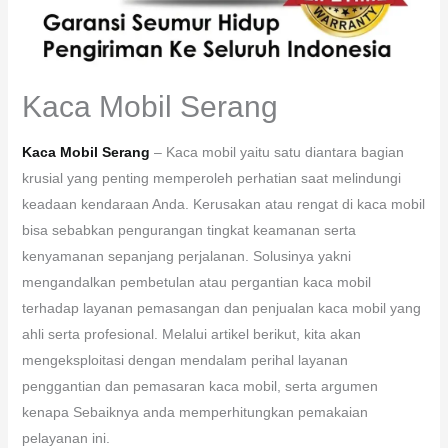
Kaca Mobil Serang
Kaca Mobil Serang
– Kaca mobil yaitu satu diantara bagian
krusial yang penting memperoleh perhatian saat melindungi
keadaan kendaraan Anda. Kerusakan atau rengat di kaca mobil
bisa sebabkan pengurangan tingkat keamanan serta
kenyamanan sepanjang perjalanan. Solusinya yakni
mengandalkan pembetulan atau pergantian kaca mobil
terhadap layanan pemasangan dan penjualan kaca mobil yang
ahli serta profesional. Melalui artikel berikut, kita akan
mengeksploitasi dengan mendalam perihal layanan
penggantian dan pemasaran kaca mobil, serta argumen
kenapa Sebaiknya anda memperhitungkan pemakaian
pelayanan ini.