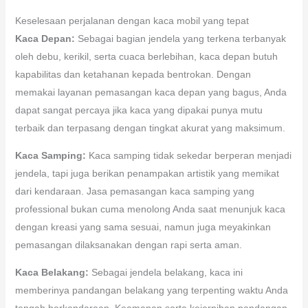
Keselesaan perjalanan dengan kaca mobil yang tepat
Kaca Depan:
Sebagai bagian jendela yang terkena terbanyak
oleh debu, kerikil, serta cuaca berlebihan, kaca depan butuh
kapabilitas dan ketahanan kepada bentrokan. Dengan
memakai layanan pemasangan kaca depan yang bagus, Anda
dapat sangat percaya jika kaca yang dipakai punya mutu
terbaik dan terpasang dengan tingkat akurat yang maksimum.
Kaca Samping:
Kaca samping tidak sekedar berperan menjadi
jendela, tapi juga berikan penampakan artistik yang memikat
dari kendaraan. Jasa pemasangan kaca samping yang
professional bukan cuma menolong Anda saat menunjuk kaca
dengan kreasi yang sama sesuai, namun juga meyakinkan
pemasangan dilaksanakan dengan rapi serta aman.
Kaca Belakang:
Sebagai jendela belakang, kaca ini
memberinya pandangan belakang yang terpenting waktu Anda
tengah berkendaraan. Keamanan serta kejernihan pandangan