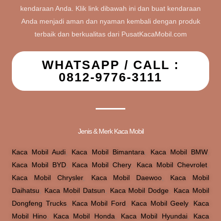
kendaraan Anda. Klik link dibawah ini dan buat kendaraan
Anda menjadi aman dan nyaman kembali dengan produk
terbaik dan berkualitas dari PusatKacaMobil.com
WHATSAPP / CALL :
0812-9776-3111
Jenis & Merk Kaca Mobil
Kaca Mobil Audi
,
Kaca Mobil Bimantara
,
Kaca Mobil BMW
,
Kaca Mobil BYD
,
Kaca Mobil Chery
,
Kaca Mobil Chevrolet
,
Kaca Mobil Chrysler
,
Kaca Mobil Daewoo
,
Kaca Mobil
Daihatsu
,
Kaca Mobil Datsun
,
Kaca Mobil Dodge
,
Kaca Mobil
Dongfeng Trucks
,
Kaca Mobil Ford
,
Kaca Mobil Geely
,
Kaca
Mobil Hino
,
Kaca Mobil Honda
,
Kaca Mobil Hyundai
,
Kaca