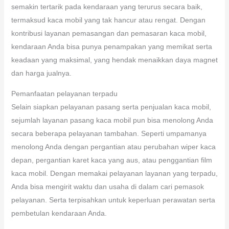
semakin tertarik pada kendaraan yang terurus secara baik,
termaksud kaca mobil yang tak hancur atau rengat. Dengan
kontribusi layanan pemasangan dan pemasaran kaca mobil,
kendaraan Anda bisa punya penampakan yang memikat serta
keadaan yang maksimal, yang hendak menaikkan daya magnet
dan harga jualnya.
Pemanfaatan pelayanan terpadu
Selain siapkan pelayanan pasang serta penjualan kaca mobil,
sejumlah layanan pasang kaca mobil pun bisa menolong Anda
secara beberapa pelayanan tambahan. Seperti umpamanya
menolong Anda dengan pergantian atau perubahan wiper kaca
depan, pergantian karet kaca yang aus, atau penggantian film
kaca mobil. Dengan memakai pelayanan layanan yang terpadu,
Anda bisa mengirit waktu dan usaha di dalam cari pemasok
pelayanan. Serta terpisahkan untuk keperluan perawatan serta
pembetulan kendaraan Anda.