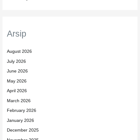
Arsip
August 2026
July 2026
June 2026
May 2026
April 2026
March 2026
February 2026
January 2026
December 2025
November 2025