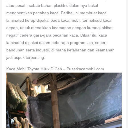
atau pecah, sebab bahan plastik didalamnya bakal
menghentikan pecahan kaca. Perihal ini membuat kaca
laminated kerap dipakai pada kaca mobil, termaksud kaca
depan, untuk menaikkan keamanan dengan kurangi akibat
negatif cedera gara-gara pecahan kaca. Diluar itu, kaca
laminated dipakai dalam beberapa program lain, seperti
bangunan serta industri, di mana ketahanan dan keamanan
jadi aspek terpenting.
Kaca Mobil Toyota Hilux D Cab – Pusatkacamobil.com