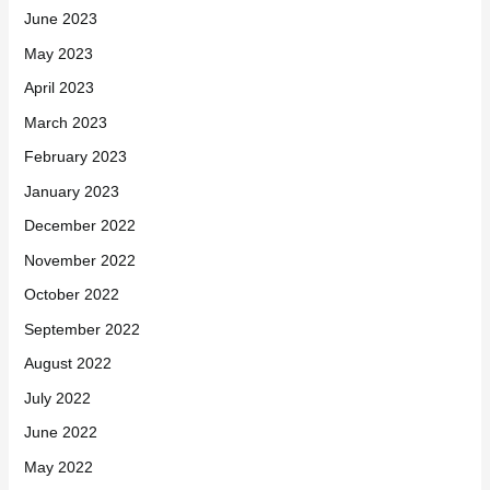
June 2023
May 2023
April 2023
March 2023
February 2023
January 2023
December 2022
November 2022
October 2022
September 2022
August 2022
July 2022
June 2022
May 2022