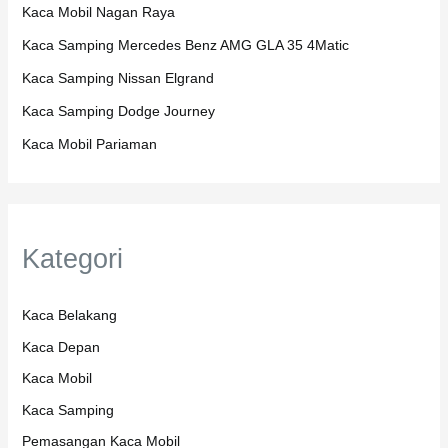
Kaca Mobil Nagan Raya
Kaca Samping Mercedes Benz AMG GLA 35 4Matic
Kaca Samping Nissan Elgrand
Kaca Samping Dodge Journey
Kaca Mobil Pariaman
Kategori
Kaca Belakang
Kaca Depan
Kaca Mobil
Kaca Samping
Pemasangan Kaca Mobil