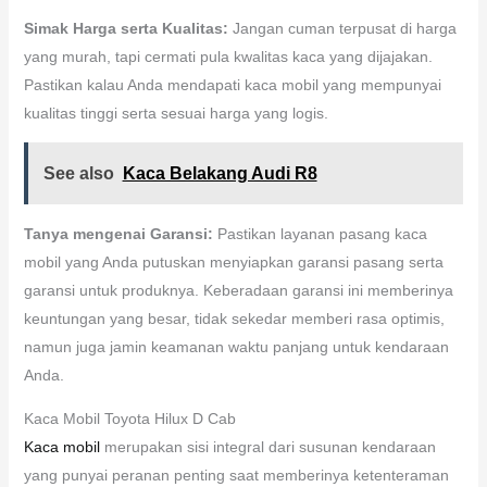
Simak Harga serta Kualitas:
Jangan cuman terpusat di harga
yang murah, tapi cermati pula kwalitas kaca yang dijajakan.
Pastikan kalau Anda mendapati kaca mobil yang mempunyai
kualitas tinggi serta sesuai harga yang logis.
See also
Kaca Belakang Audi R8
Tanya mengenai Garansi:
Pastikan layanan pasang kaca
mobil yang Anda putuskan menyiapkan garansi pasang serta
garansi untuk produknya. Keberadaan garansi ini memberinya
keuntungan yang besar, tidak sekedar memberi rasa optimis,
namun juga jamin keamanan waktu panjang untuk kendaraan
Anda.
Kaca Mobil Toyota Hilux D Cab
Kaca mobil
merupakan sisi integral dari susunan kendaraan
yang punyai peranan penting saat memberinya ketenteraman