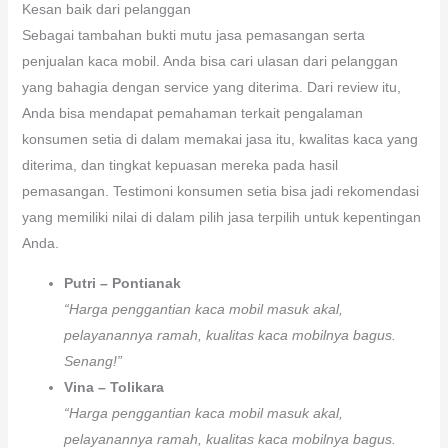
Kesan baik dari pelanggan
Sebagai tambahan bukti mutu jasa pemasangan serta
penjualan kaca mobil. Anda bisa cari ulasan dari pelanggan
yang bahagia dengan service yang diterima. Dari review itu,
Anda bisa mendapat pemahaman terkait pengalaman
konsumen setia di dalam memakai jasa itu, kwalitas kaca yang
diterima, dan tingkat kepuasan mereka pada hasil
pemasangan. Testimoni konsumen setia bisa jadi rekomendasi
yang memiliki nilai di dalam pilih jasa terpilih untuk kepentingan
Anda.
Putri – Pontianak
“Harga penggantian kaca mobil masuk akal,
pelayanannya ramah, kualitas kaca mobilnya bagus.
Senang!”
Vina – Tolikara
“Harga penggantian kaca mobil masuk akal,
pelayanannya ramah, kualitas kaca mobilnya bagus.