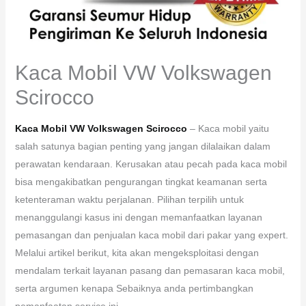
Kaca Mobil VW Volkswagen
Scirocco
Kaca Mobil VW Volkswagen Scirocco
– Kaca mobil yaitu
salah satunya bagian penting yang jangan dilalaikan dalam
perawatan kendaraan. Kerusakan atau pecah pada kaca mobil
bisa mengakibatkan pengurangan tingkat keamanan serta
ketenteraman waktu perjalanan. Pilihan terpilih untuk
menanggulangi kasus ini dengan memanfaatkan layanan
pemasangan dan penjualan kaca mobil dari pakar yang expert.
Melalui artikel berikut, kita akan mengeksploitasi dengan
mendalam terkait layanan pasang dan pemasaran kaca mobil,
serta argumen kenapa Sebaiknya anda pertimbangkan
pemanfaatan service ini.