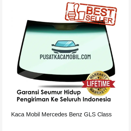
Kaca Mobil Mercedes Benz GLS Class