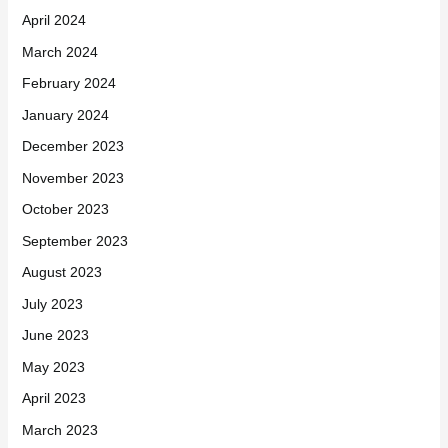
April 2024
March 2024
February 2024
January 2024
December 2023
November 2023
October 2023
September 2023
August 2023
July 2023
June 2023
May 2023
April 2023
March 2023