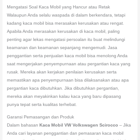
Mengatasi Soal Kaca Mobil yang Hancur atau Retak
Walaupun Anda selalu waspada di dalam berkendara, tetapi
kadang kaca mobil bisa merasakan kerusakan atau rengat.
Apabila Anda merasakan kerusakan di kaca mobil, paling
penting agar lekas mengatasi persoalan itu buat melindungi
keamanan dan keamanan sepanjang mengemudi. Jasa
penggantian serta penjualan kaca mobil bisa menolong Anda
saat mengerjakan penyempurnaan atau pergantian kaca yang
rusak. Mereka akan kerjakan penilaian kerusakan serta
memastikan apa penyempurnaan bisa dilaksanakan atau apa
pergantian kaca dibutuhkan. Jika dibutuhkan pergantian,
mereka akan meyakinkan kalau kaca yang baru dipasang
punya tepat serta kualitas terhebat.
Garansi Pemasangan dan Produk
Dalam bahasan
Kaca Mobil VW Volkswagen Scirocco
– Jika
Anda cari layanan penggantian dan pemasaran kaca mobil