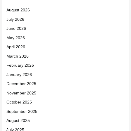
August 2026
July 2026
June 2026
May 2026
April 2026
March 2026
February 2026
January 2026
December 2025
November 2025
October 2025
September 2025
August 2025
July 2025