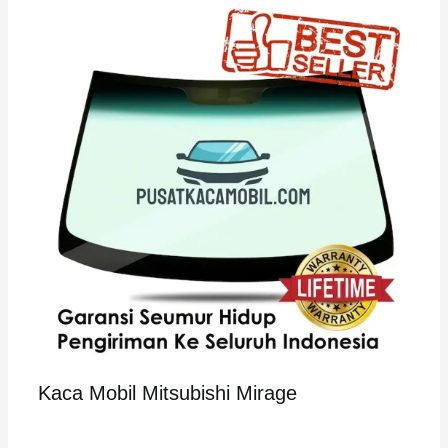
Kaca Mobil Mitsubishi Mirage