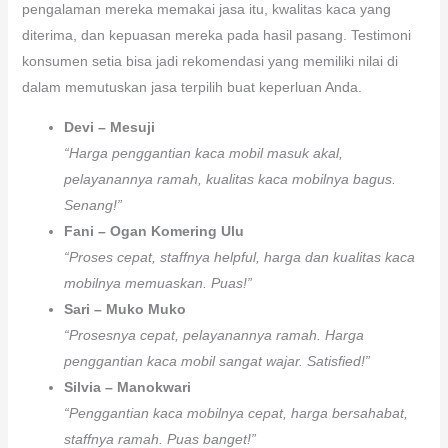
pengalaman mereka memakai jasa itu, kwalitas kaca yang
diterima, dan kepuasan mereka pada hasil pasang. Testimoni
konsumen setia bisa jadi rekomendasi yang memiliki nilai di
dalam memutuskan jasa terpilih buat keperluan Anda.
Devi – Mesuji
“Harga penggantian kaca mobil masuk akal,
pelayanannya ramah, kualitas kaca mobilnya bagus.
Senang!”
Fani – Ogan Komering Ulu
“Proses cepat, staffnya helpful, harga dan kualitas kaca
mobilnya memuaskan. Puas!”
Sari – Muko Muko
“Prosesnya cepat, pelayanannya ramah. Harga
penggantian kaca mobil sangat wajar. Satisfied!”
Silvia – Manokwari
“Penggantian kaca mobilnya cepat, harga bersahabat,
staffnya ramah. Puas banget!”