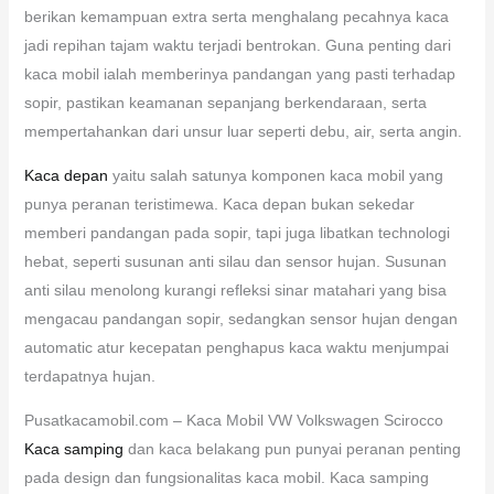
berikan kemampuan extra serta menghalang pecahnya kaca
jadi repihan tajam waktu terjadi bentrokan. Guna penting dari
kaca mobil ialah memberinya pandangan yang pasti terhadap
sopir, pastikan keamanan sepanjang berkendaraan, serta
mempertahankan dari unsur luar seperti debu, air, serta angin.
Kaca depan
yaitu salah satunya komponen kaca mobil yang
punya peranan teristimewa. Kaca depan bukan sekedar
memberi pandangan pada sopir, tapi juga libatkan technologi
hebat, seperti susunan anti silau dan sensor hujan. Susunan
anti silau menolong kurangi refleksi sinar matahari yang bisa
mengacau pandangan sopir, sedangkan sensor hujan dengan
automatic atur kecepatan penghapus kaca waktu menjumpai
terdapatnya hujan.
Pusatkacamobil.com – Kaca Mobil VW Volkswagen Scirocco
Kaca samping
dan kaca belakang pun punyai peranan penting
pada design dan fungsionalitas kaca mobil. Kaca samping