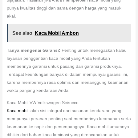
punya kwalitas tinggi dan sama dengan harga yang masuk
akal.
See also
Kaca Mobil Ambon
Tanya mengenai Garansi:
Penting untuk menegaskan kalau
layanan penggantian kaca mobil yang Anda tentukan
memberinya garansi untuk pasang dan garansi produknya.
Terdapat keuntungan banyak di dalam mempunyai garansi ini,
karena memberinya rasa optimis dan menanggung keamanan
waktu panjang kendaraan Anda.
Kaca Mobil VW Volkswagen Scirocco
Kaca mobil
ialah sisi integral dari susunan kendaraan yang
mempunyai peranan penting saat memberinya keamanan serta
keamanan ke sopir dan penumpangnya. Kaca mobil umumnya
dibikin dari bahan kaca laminasi yang direncanakan untuk