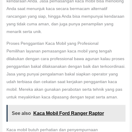
kendaraan Anda. Jasa pemasangan kaca mobil bisa menolong
Anda saat menunjuk kaca secara bermacam alternatif
rancangan yang siap, hingga Anda bisa mempunyai kendaraan
yang tidak cuma aman, dan juga punya penampilan yang
menarik serta unik.
Proses Penggantian Kaca Mobil yang Profesional
Pemilihan layanan pemasangan kaca mobil yang tengah
dilakukan dengan cara professional bawa agunan kalau proses
penggantian bakal dilaksanakan dengan baik dan terkoordinasi.
Jasa yang punyai pengalaman bakal siapkan operator yang
udah terbiasa dan cekatan saat kerjakan penggantian kaca
mobil. Mereka akan gunakan perabotan serta tehnik yang pas
untuk meyakinkan kaca dipasang dengan tepat serta aman.
See also
Kaca Mobil Ford Ranger Raptor
Kaca mobil butuh perhatian dan penyempurnaan