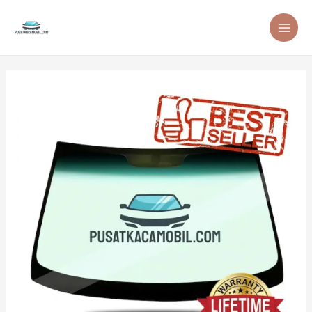
Skip
to
content