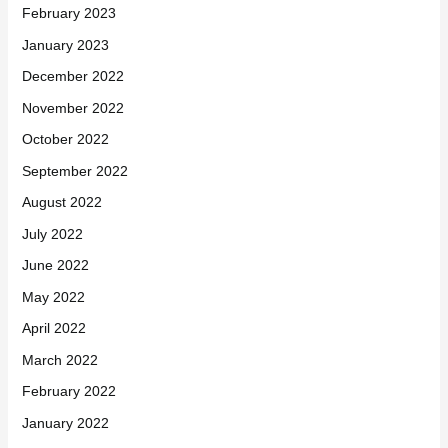
February 2023
January 2023
December 2022
November 2022
October 2022
September 2022
August 2022
July 2022
June 2022
May 2022
April 2022
March 2022
February 2022
January 2022