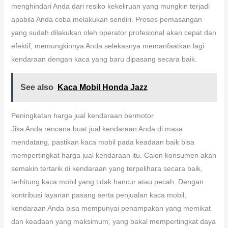
menghindari Anda dari resiko kekeliruan yang mungkin terjadi
apabila Anda coba melakukan sendiri. Proses pemasangan
yang sudah dilakukan oleh operator profesional akan cepat dan
efektif, memungkinnya Anda selekasnya memanfaatkan lagi
kendaraan dengan kaca yang baru dipasang secara baik.
See also
Kaca Mobil Honda Jazz
Peningkatan harga jual kendaraan bermotor
Jika Anda rencana buat jual kendaraan Anda di masa
mendatang, pastikan kaca mobil pada keadaan baik bisa
mempertingkat harga jual kendaraan itu. Calon konsumen akan
semakin tertarik di kendaraan yang terpelihara secara baik,
terhitung kaca mobil yang tidak hancur atau pecah. Dengan
kontribusi layanan pasang serta penjualan kaca mobil,
kendaraan Anda bisa mempunyai penampakan yang memikat
dan keadaan yang maksimum, yang bakal mempertingkat daya