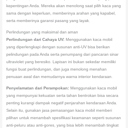
kepentingan Anda. Mereka akan menolong saat pilih kaca yang
sama dengan keperluan, memberinya arahan yang kapabel,
serta memberinya garansi pasang yang layak.
Perlindungan yang maksimal dan aman
Perlindungan dari Cahaya UV:
Menggunakan kaca mobil
yang diperlengkapi dengan susunan anti-UV bisa berikan
pelindungan pada Anda serta penumpang dari pancaran sinar
ultraviolet yang beresiko. Lapisan ini bukan sekedar memiliki
fungsi buat perlindungan, dan juga menolong menahan
penuaan awal dan memudarnya warna interior kendaraan.
Penyelamatan dari Perampokan:
Menggunakan kaca mobil
yang mempunyai kekuatan serta tahan bentrokan bisa secara
penting kurangi dampak negatif penjarahan kendaraan Anda.
Selain itu, gunakan jasa pemasangan kaca mobil memberi
pilihan untuk menambah spesifikasi keamanan seperti susunan
anti-peluru atau anti-gores, yang bisa lebih menambah tingkat