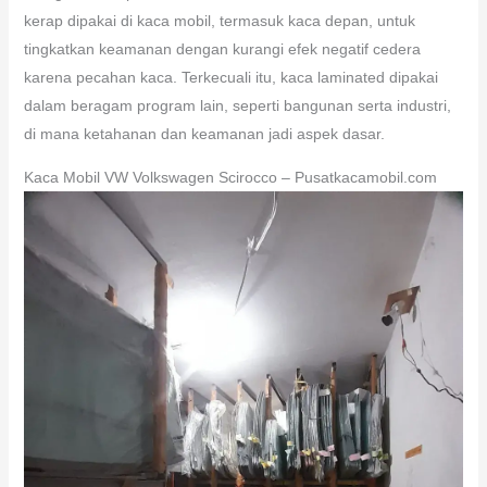
kerap dipakai di kaca mobil, termasuk kaca depan, untuk
tingkatkan keamanan dengan kurangi efek negatif cedera
karena pecahan kaca. Terkecuali itu, kaca laminated dipakai
dalam beragam program lain, seperti bangunan serta industri,
di mana ketahanan dan keamanan jadi aspek dasar.
Kaca Mobil VW Volkswagen Scirocco – Pusatkacamobil.com