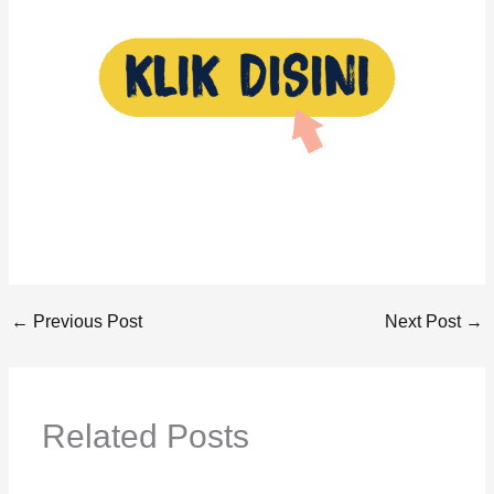
←
Previous Post
Next Post
→
Related Posts