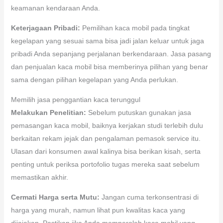
keamanan kendaraan Anda.
Keterjagaan Pribadi:
Pemilihan kaca mobil pada tingkat
kegelapan yang sesuai sama bisa jadi jalan keluar untuk jaga
pribadi Anda sepanjang perjalanan berkendaraan. Jasa pasang
dan penjualan kaca mobil bisa memberinya pilihan yang benar
sama dengan pilihan kegelapan yang Anda perlukan.
Memilih jasa penggantian kaca terunggul
Melakukan Penelitian:
Sebelum putuskan gunakan jasa
pemasangan kaca mobil, baiknya kerjakan studi terlebih dulu
berkaitan rekam jejak dan pengalaman pemasok service itu.
Ulasan dari konsumen awal kalinya bisa berikan kisah, serta
penting untuk periksa portofolio tugas mereka saat sebelum
memastikan akhir.
Cermati Harga serta Mutu:
Jangan cuma terkonsentrasi di
harga yang murah, namun lihat pun kwalitas kaca yang
dijajakan. Pastikan jika Anda memperoleh kaca mobil yang