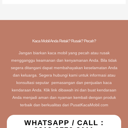
Kaca Mobil Anda Retak? Rusak? Pecah?
Jangan biarkan kaca mobil yang pecah atau rusak
mengganggu keamanan dan kenyamanan Anda. Bila tidak
segera ditangani dapat membahayakan keselamatan Anda
dan keluarga. Segera hubungi kami untuk informasi atau
konsultasi seputar pemasangan dan penjualan kaca
kendaraan Anda. Klik link dibawah ini dan buat kendaraan
Anda menjadi aman dan nyaman kembali dengan produk
terbaik dan berkualitas dari PusatKacaMobil.com
WHATSAPP / CALL :