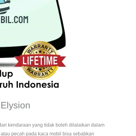
Elysion
dari kendaraan yang tidak boleh dilalaikan dalam
 atau pecah pada kaca mobil bisa sebabkan