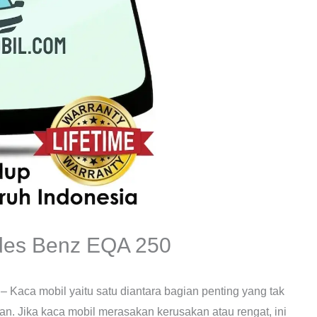
des Benz EQA 250
– Kaca mobil yaitu satu diantara bagian penting yang tak
. Jika kaca mobil merasakan kerusakan atau rengat, ini