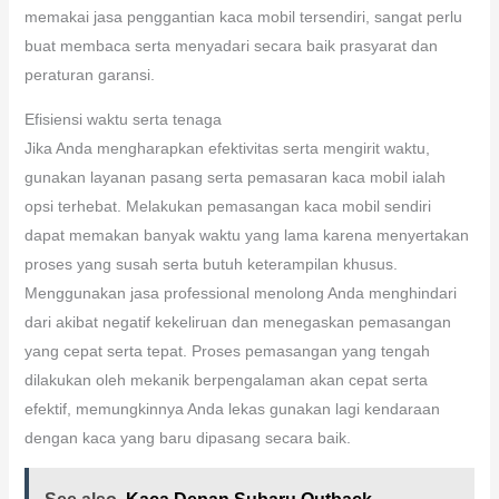
memberi kepercayaan kalau tugas itu akan dikerjakan dengan
baik. Mereka tidak cuma berikan garansi pasang, namun juga
garansi untuk produk kaca yang diinstall. Garansi ini
memberinya pelindungan tambahan, jika terlebih terjadi
problem selesai penggantian usai. Sebelum memastikan untuk
memakai jasa penggantian kaca mobil tersendiri, sangat perlu
buat membaca serta menyadari secara baik prasyarat dan
peraturan garansi.
Efisiensi waktu serta tenaga
Jika Anda mengharapkan efektivitas serta mengirit waktu,
gunakan layanan pasang serta pemasaran kaca mobil ialah
opsi terhebat. Melakukan pemasangan kaca mobil sendiri
dapat memakan banyak waktu yang lama karena menyertakan
proses yang susah serta butuh keterampilan khusus.
Menggunakan jasa professional menolong Anda menghindari
dari akibat negatif kekeliruan dan menegaskan pemasangan