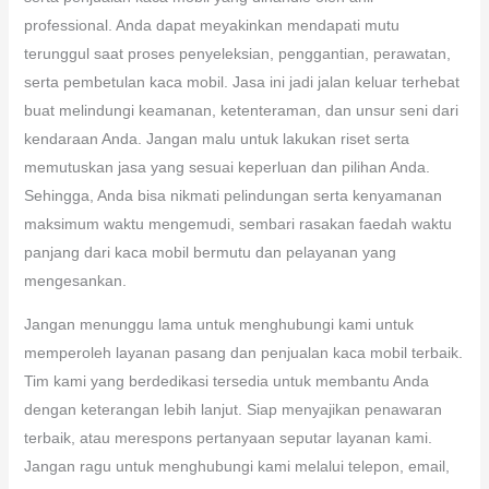
pelayanannya ramah. Senang!”
Jangan Tunggu, Hubungi Ahli Kaca Mobil Kami Sekarang!
Paragraf ini ialah pembahasan penutup dari artikel
Kaca
Depan BMW X2
. Dengan menggunakan jasa penggantian
serta penjualan kaca mobil yang dihandle oleh ahli
professional. Anda dapat meyakinkan mendapati mutu
terunggul saat proses penyeleksian, penggantian, perawatan,
serta pembetulan kaca mobil. Jasa ini jadi jalan keluar terhebat
buat melindungi keamanan, ketenteraman, dan unsur seni dari
kendaraan Anda. Jangan malu untuk lakukan riset serta
memutuskan jasa yang sesuai keperluan dan pilihan Anda.
Sehingga, Anda bisa nikmati pelindungan serta kenyamanan
maksimum waktu mengemudi, sembari rasakan faedah waktu
panjang dari kaca mobil bermutu dan pelayanan yang
mengesankan.
Jangan menunggu lama untuk menghubungi kami untuk