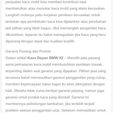
Meskipun Anda berkendara dengan berhati-hati, tapi gak bisa
disangkal jika kaca mobil terkadang bisa alami kerusakan atau
pecah. Apabila Anda merasakan kerusakan di kaca mobil,
selekasnya handel persoalan itu untuk mengontrol keamanan
serta ketenteraman berkendaraan Anda. Jasa pasang serta
penjualan kaca mobil bisa memberi kontribusi saat
membetulkan atau menukar kaca mobil yang alami kerusakan.
Langkah mulanya yaitu kerjakan penilaian kerusakan untuk
tentukan apa pembetulan kaca bisa dijalankan atau perubahan
jadi pilihan yang lebih bagus. Jika memanglah pergantian kaca
dibutuhkan, layanan itu bakal menegaskan jika kaca yang baru
dipasang dengan tepat dan kualitas terpilih.
Garansi Pasang dan Produk
Dalam artikel
Kaca Depan BMW X2
– Memilih jasa pasang
serta pemasaran kaca mobil membutuhkan penilaian masak,
terpenting dalam soal garansi yang dijajakan. Pilihan jasa yang
terutama bakal memasukkan garansi penggantian yang cukup,