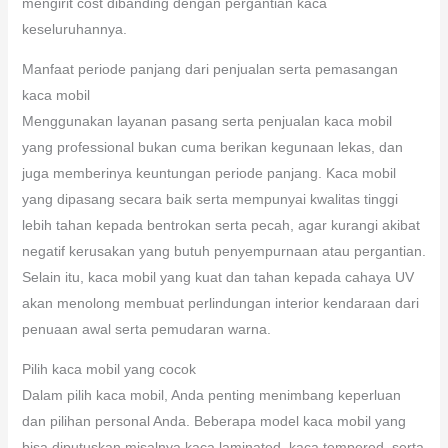
dalam perawatan dan pembetulan kaca mobil yang udah ada.
Jika kaca mobil Anda merasakan kerusakan mudah seperti
guratan atau retakan kecil, layanan ini bisa kerjakan
penyempurnaan memanfaatkan tehnik pengisi rengat atau
perubahan sisi kecil yang rusak. Proses ini bisa menolong Anda
mengirit cost dibanding dengan pergantian kaca
keseluruhannya.
Manfaat periode panjang dari penjualan serta pemasangan
kaca mobil
Menggunakan layanan pasang serta penjualan kaca mobil
yang professional bukan cuma berikan kegunaan lekas, dan
juga memberinya keuntungan periode panjang. Kaca mobil
yang dipasang secara baik serta mempunyai kwalitas tinggi
lebih tahan kepada bentrokan serta pecah, agar kurangi akibat
negatif kerusakan yang butuh penyempurnaan atau pergantian.
Selain itu, kaca mobil yang kuat dan tahan kepada cahaya UV
akan menolong membuat perlindungan interior kendaraan dari