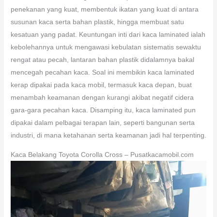
penekanan yang kuat, membentuk ikatan yang kuat di antara
susunan kaca serta bahan plastik, hingga membuat satu
kesatuan yang padat. Keuntungan inti dari kaca laminated ialah
kebolehannya untuk mengawasi kebulatan sistematis sewaktu
rengat atau pecah, lantaran bahan plastik didalamnya bakal
mencegah pecahan kaca. Soal ini membikin kaca laminated
kerap dipakai pada kaca mobil, termasuk kaca depan, buat
menambah keamanan dengan kurangi akibat negatif cidera
gara-gara pecahan kaca. Disamping itu, kaca laminated pun
dipakai dalam pelbagai terapan lain, seperti bangunan serta
industri, di mana ketahanan serta keamanan jadi hal terpenting.
Kaca Belakang Toyota Corolla Cross – Pusatkacamobil.com