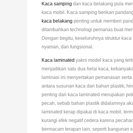
Kaca samping
dan kaca belakang pula memp
kaca mobil. Kaca samping berikan pandan
kaca belakang
penting untuk memberi pand
ditambahkan technologi pemanas buat men
Dengan begitu, keseluruhnya struktur ka
nyaman, dan fungsional.
Kaca laminated
yakni model kaca yang terba
menjadikan satu dua helai kaca, kebanyaka
laminasi ini menyertakan pemanasan serta
antara susunan kaca dan bahan plastik, h
penting dari kaca laminated merupakan pote
pecah, sebab bahan plastik didalamnya a
laminated kerap dipakai di kaca mobil, te
kurangi efek negatif cedera karena pecaha
bermacam terapan lain, seperti bangunan se