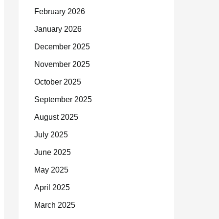
February 2026
January 2026
December 2025
November 2025
October 2025
September 2025
August 2025
July 2025
June 2025
May 2025
April 2025
March 2025