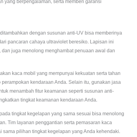
an yang berpengalaman, serta memberi garansi
 ditambahkan dengan susunan anti-UV bisa memberinya
i pancaran cahaya ultraviolet beresiko. Lapisan ini
n, dan juga menolong menghambat penuaan awal dan
kan kaca mobil yang mempunyai kekuatan serta tahan
ko perampokan kendaraan Anda. Selain itu, gunakan jasa
tuk menambah fitur keamanan seperti susunan anti-
 tingkatkan tingkat keamanan kendaraan Anda.
pada tingkat kegelapan yang sama sesuai bisa menolong
an. Tim layanan penggantian serta pemasaran kaca
i sama pilihan tingkat kegelapan yang Anda kehendaki.