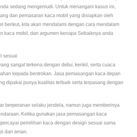
Anda sedang mengemudi. Untuk menangani kasus ini,
sang dan pemasaran kaca mobil yang disiapkan oleh
el berikut, kita akan mendalami dengan cara mendalam
an kaca mobil, dan argumen kenapa Sebaiknya anda
 sesuai
ng sangat terkena dengan debu, kerikil, serta cuaca
n tahan kepada bentrokan. Jasa pemasangan kaca depan
 dipakai punya kualitas terbaik serta terpasang dengan
ar berperanan selaku jendela, namun juga memberinya
 kendaraan. Ketika gunakan jasa pemasangan kaca
mpercayai pemilihan kaca dengan design sesuai sama
pi dan aman.