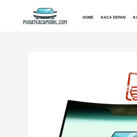
Skip
to
HOME
KACA DEPAN
K
content