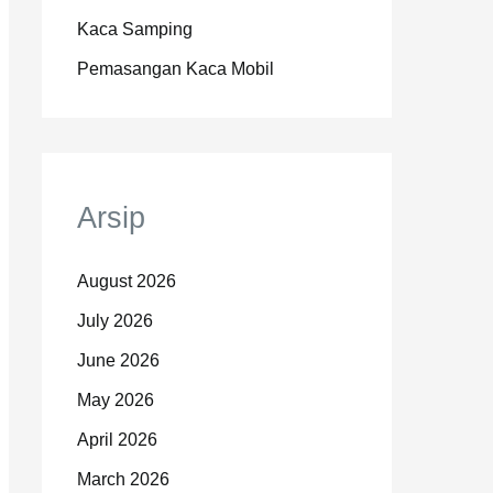
Kaca Samping
Pemasangan Kaca Mobil
Arsip
August 2026
July 2026
June 2026
May 2026
April 2026
March 2026