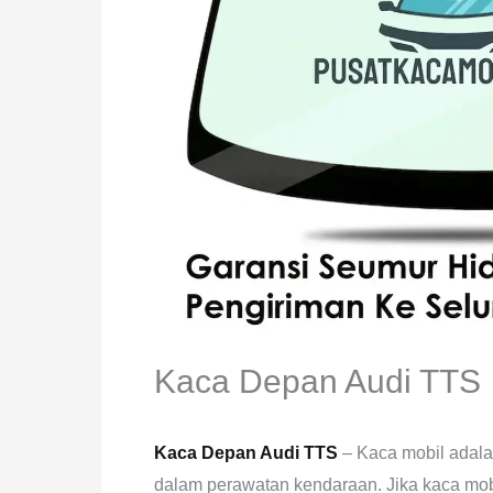
Kaca Depan Audi TTS
Kaca Depan Audi TTS
– Kaca mobil adala
dalam perawatan kendaraan. Jika kaca mobil