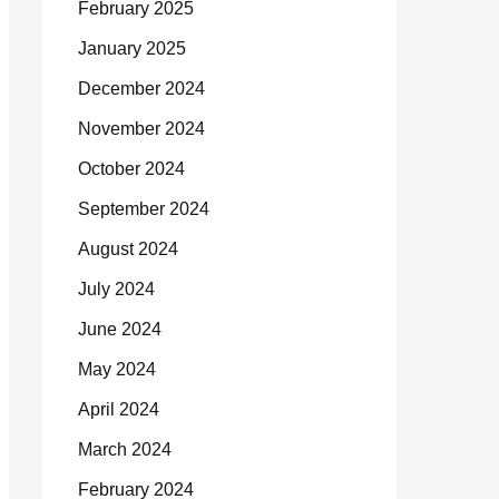
February 2025
January 2025
December 2024
November 2024
October 2024
September 2024
August 2024
July 2024
June 2024
May 2024
April 2024
March 2024
February 2024