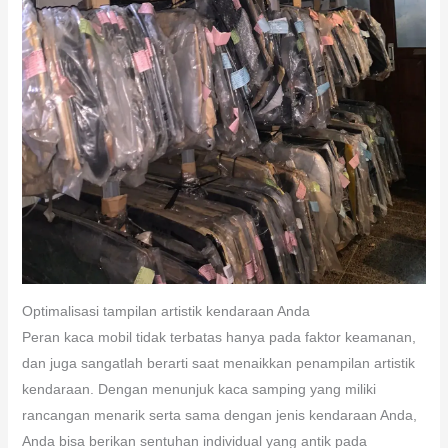
Optimalisasi tampilan artistik kendaraan Anda
Peran kaca mobil tidak terbatas hanya pada faktor keamanan,
dan juga sangatlah berarti saat menaikkan penampilan artistik
kendaraan. Dengan menunjuk kaca samping yang miliki
rancangan menarik serta sama dengan jenis kendaraan Anda,
Anda bisa berikan sentuhan individual yang antik pada