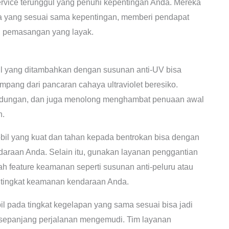
ervice terunggul yang penuhi kepentingan Anda. Mereka
 yang sesuai sama kepentingan, memberi pendapat
i pemasangan yang layak.
 yang ditambahkan dengan susunan anti-UV bisa
ang dari pancaran cahaya ultraviolet beresiko.
lindungan, dan juga menolong menghambat penuaan awal
n.
il yang kuat dan tahan kepada bentrokan bisa dengan
ndaraan Anda. Selain itu, gunakan layanan penggantian
h feature keamanan seperti susunan anti-peluru atau
t tingkat keamanan kendaraan Anda.
l pada tingkat kegelapan yang sama sesuai bisa jadi
epanjang perjalanan mengemudi. Tim layanan