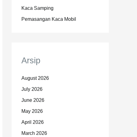
Kaca Samping
Pemasangan Kaca Mobil
Arsip
August 2026
July 2026
June 2026
May 2026
April 2026
March 2026