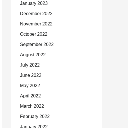
January 2023
December 2022
November 2022
October 2022
September 2022
August 2022
July 2022
June 2022
May 2022
April 2022
March 2022
February 2022
January 2022