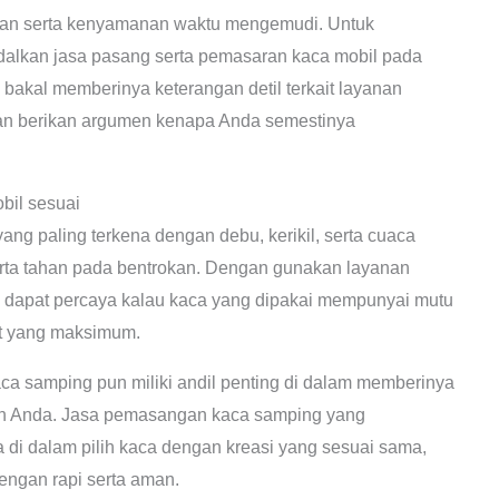
manan serta kenyamanan waktu mengemudi. Untuk
dalkan jasa pasang serta pemasaran kaca mobil pada
i bakal memberinya keterangan detil terkait layanan
an berikan argumen kenapa Anda semestinya
il sesuai
ng paling terkena dengan debu, kerikil, serta cuaca
erta tahan pada bentrokan. Dengan gunakan layanan
 dapat percaya kalau kaca yang dipakai mempunyai mutu
pat yang maksimum.
aca samping pun miliki andil penting di dalam memberinya
an Anda. Jasa pemasangan kaca samping yang
di dalam pilih kaca dengan kreasi yang sesuai sama,
ngan rapi serta aman.