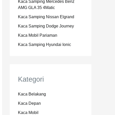
Kaca Samping Mercedes Benz
AMG GLA 35 4Matic
Kaca Samping Nissan Elgrand
Kaca Samping Dodge Journey
Kaca Mobil Pariaman
Kaca Samping Hyundai Ionic
Kategori
Kaca Belakang
Kaca Depan
Kaca Mobil