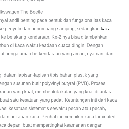
lkswagen The Beetle
yai andil penting pada bentuk dan fungsionalitas kaca
ke penyetir dan penumpang samping, sedangkan
kaca
 ke belakang kendaraan. Ke-2 nya bisa ditambahkan
bun di kaca waktu keadaan cuaca dingin. Dengan
buat pengalaman berkendaraan yang aman, nyaman, dan
i dalam lapisan-lapisan tipis bahan plastik yang
dengan susunan butir polyvinyl butyral (PVB). Proses
kanan yang kuat, membentuk ikatan yang kuat di antara
uat satu kesatuan yang padat. Keuntungan inti dari kaca
asi kesatuan sistematis sewaktu pecah atau pecah,
dam pecahan kaca. Perihal ini membikin kaca laminated
 kaca depan, buat mempertingkat keamanan dengan