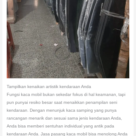
Tampilkan kenaikan artistik kendaraan Anda
Fungsi kaca mobil bukan sekedar fokus di hal keamanan, tapi
pun punyai resiko besar saat menaikkan penampilan seni
kendaraan. Dengan menunjuk kaca samping yang punya
rancangan menarik dan sesuai sama jenis kendaraan Anda,
Anda bisa memberi sentuhan individual yang antik pada
kendaraan Anda. Jasa pasang kaca mobil bisa menolong Anda