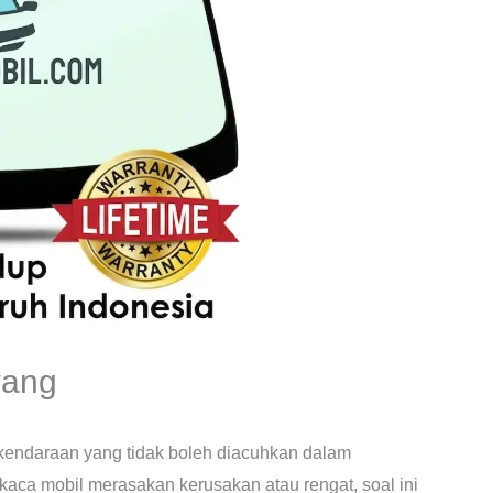
wang
 kendaraan yang tidak boleh diacuhkan dalam
aca mobil merasakan kerusakan atau rengat, soal ini