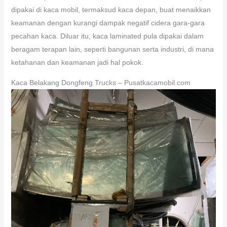
dipakai di kaca mobil, termaksud kaca depan, buat menaikkan
keamanan dengan kurangi dampak negatif cidera gara-gara
pecahan kaca. Diluar itu, kaca laminated pula dipakai dalam
beragam terapan lain, seperti bangunan serta industri, di mana
ketahanan dan keamanan jadi hal pokok.
Kaca Belakang Dongfeng Trucks – Pusatkacamobil.com