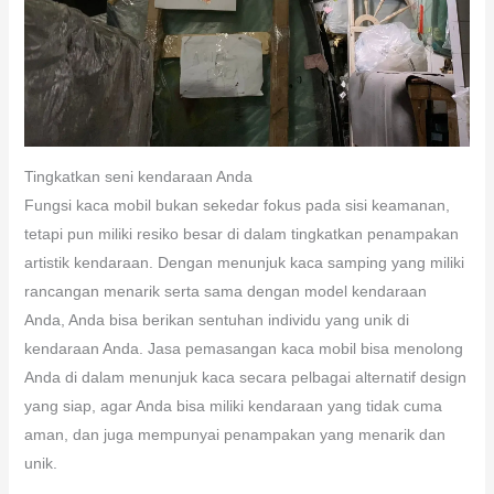
Tingkatkan seni kendaraan Anda
Fungsi kaca mobil bukan sekedar fokus pada sisi keamanan,
tetapi pun miliki resiko besar di dalam tingkatkan penampakan
artistik kendaraan. Dengan menunjuk kaca samping yang miliki
rancangan menarik serta sama dengan model kendaraan
Anda, Anda bisa berikan sentuhan individu yang unik di
kendaraan Anda. Jasa pemasangan kaca mobil bisa menolong
Anda di dalam menunjuk kaca secara pelbagai alternatif design
yang siap, agar Anda bisa miliki kendaraan yang tidak cuma
aman, dan juga mempunyai penampakan yang menarik dan
unik.