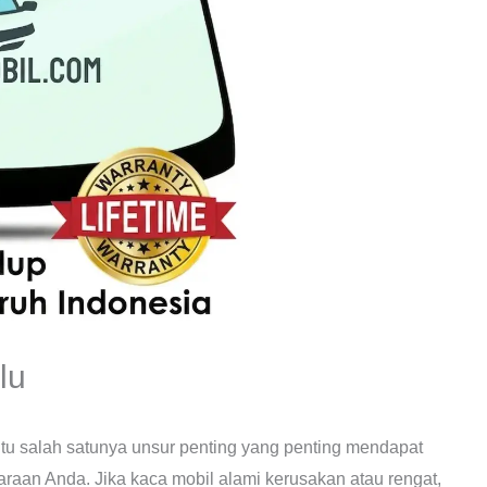
lu
itu salah satunya unsur penting yang penting mendapat
araan Anda. Jika kaca mobil alami kerusakan atau rengat,