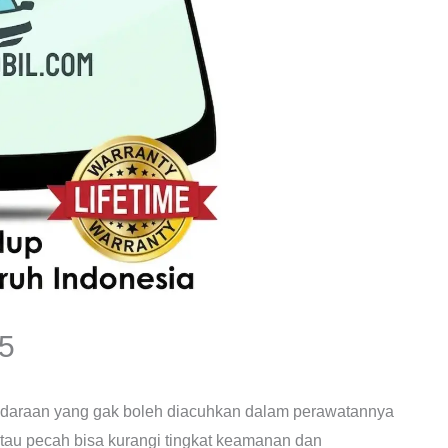
5
ndaraan yang gak boleh diacuhkan dalam perawatannya
atau pecah bisa kurangi tingkat keamanan dan