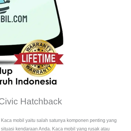
ivic Hatchback
 Kaca mobil yaitu salah satunya komponen penting yang
 situasi kendaraan Anda. Kaca mobil yang rusak atau