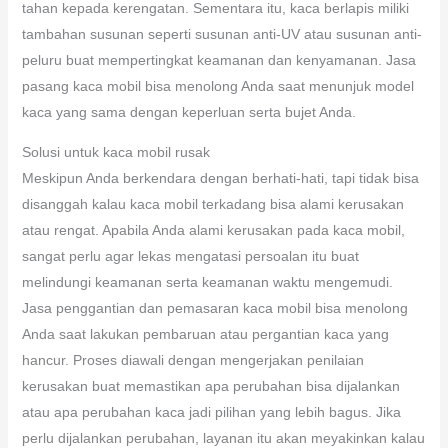
tahan kepada kerengatan. Sementara itu, kaca berlapis miliki
tambahan susunan seperti susunan anti-UV atau susunan anti-
peluru buat mempertingkat keamanan dan kenyamanan. Jasa
pasang kaca mobil bisa menolong Anda saat menunjuk model
kaca yang sama dengan keperluan serta bujet Anda.
Solusi untuk kaca mobil rusak
Meskipun Anda berkendara dengan berhati-hati, tapi tidak bisa
disanggah kalau kaca mobil terkadang bisa alami kerusakan
atau rengat. Apabila Anda alami kerusakan pada kaca mobil,
sangat perlu agar lekas mengatasi persoalan itu buat
melindungi keamanan serta keamanan waktu mengemudi.
Jasa penggantian dan pemasaran kaca mobil bisa menolong
Anda saat lakukan pembaruan atau pergantian kaca yang
hancur. Proses diawali dengan mengerjakan penilaian
kerusakan buat memastikan apa perubahan bisa dijalankan
atau apa perubahan kaca jadi pilihan yang lebih bagus. Jika
perlu dijalankan perubahan, layanan itu akan meyakinkan kalau