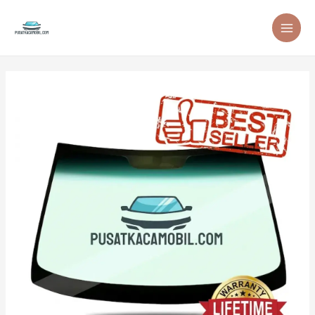
Skip
to
content