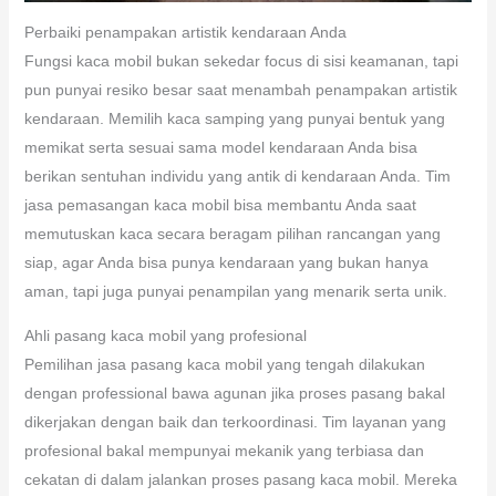
Perbaiki penampakan artistik kendaraan Anda
Fungsi kaca mobil bukan sekedar focus di sisi keamanan, tapi
pun punyai resiko besar saat menambah penampakan artistik
kendaraan. Memilih kaca samping yang punyai bentuk yang
memikat serta sesuai sama model kendaraan Anda bisa
berikan sentuhan individu yang antik di kendaraan Anda. Tim
jasa pemasangan kaca mobil bisa membantu Anda saat
memutuskan kaca secara beragam pilihan rancangan yang
siap, agar Anda bisa punya kendaraan yang bukan hanya
aman, tapi juga punyai penampilan yang menarik serta unik.
Ahli pasang kaca mobil yang profesional
Pemilihan jasa pasang kaca mobil yang tengah dilakukan
dengan professional bawa agunan jika proses pasang bakal
dikerjakan dengan baik dan terkoordinasi. Tim layanan yang
profesional bakal mempunyai mekanik yang terbiasa dan
cekatan di dalam jalankan proses pasang kaca mobil. Mereka