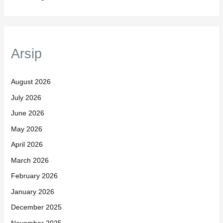
Arsip
August 2026
July 2026
June 2026
May 2026
April 2026
March 2026
February 2026
January 2026
December 2025
November 2025