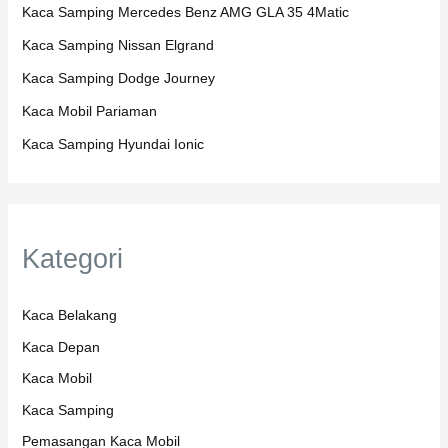
Kaca Samping Mercedes Benz AMG GLA 35 4Matic
Kaca Samping Nissan Elgrand
Kaca Samping Dodge Journey
Kaca Mobil Pariaman
Kaca Samping Hyundai Ionic
Kategori
Kaca Belakang
Kaca Depan
Kaca Mobil
Kaca Samping
Pemasangan Kaca Mobil