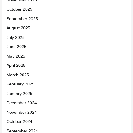
October 2025
September 2025
August 2025
July 2025
June 2025
May 2025
April 2025
March 2025
February 2025
January 2025
December 2024
November 2024
October 2024
September 2024