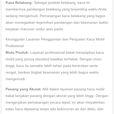
Kaca Belakang:
Sebagai jendela belakang, kaca ini
memberinya pandangan belakang yang terpenting waktu Anda
sedang mengemudi. Pemasangan kaca belakang yang bagus
akan menegaskan kejernihan pandangan dan keamanan waktu
kerjakan manuver undur atau parkir.
Keunggulan Layanan Penggantian dan Penjualan Kaca Mobil
Profesional
Mutu Produk:
Layanan professional bakal menyiapkan kaca
mobil yang punya standard kwalitas terhebat. Dengan mutu
tinggi, kaca itu semakin lebih tahan pada bentrokan serta
rengat, berikan tingkat keamanan yang lebih bagus waktu
mengemudi.
Pasang yang Akurat:
Ahli dalam layanan pasang kaca mobil
bakal kerjakan pasang dengan akurat yang lebih tinggi. Dengan
mengerjakan pemasangan secara tepat, ini akan meyakinkan
kalau kaca dipasang tanpa ada kebocoran air dan debu, dan