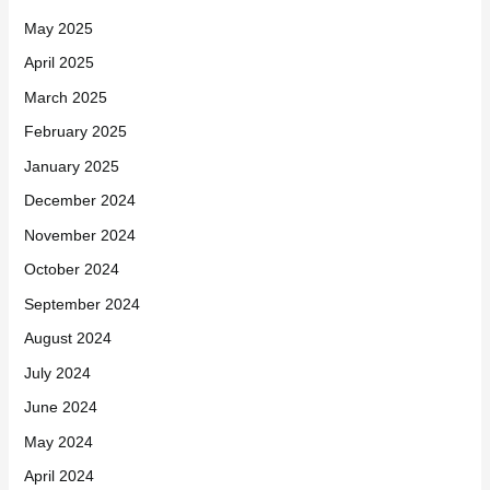
May 2025
April 2025
March 2025
February 2025
January 2025
December 2024
November 2024
October 2024
September 2024
August 2024
July 2024
June 2024
May 2024
April 2024