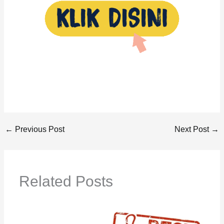
←
Previous Post
Next Post
→
Related Posts