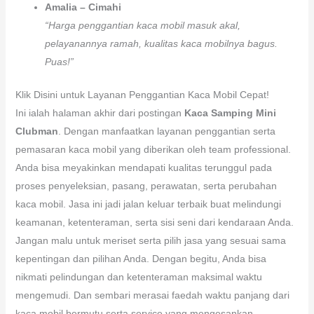
Amalia – Cimahi
“Harga penggantian kaca mobil masuk akal,
pelayanannya ramah, kualitas kaca mobilnya bagus.
Puas!”
Klik Disini untuk Layanan Penggantian Kaca Mobil Cepat!
Ini ialah halaman akhir dari postingan
Kaca Samping Mini
Clubman
. Dengan manfaatkan layanan penggantian serta
pemasaran kaca mobil yang diberikan oleh team professional.
Anda bisa meyakinkan mendapati kualitas terunggul pada
proses penyeleksian, pasang, perawatan, serta perubahan
kaca mobil. Jasa ini jadi jalan keluar terbaik buat melindungi
keamanan, ketenteraman, serta sisi seni dari kendaraan Anda.
Jangan malu untuk meriset serta pilih jasa yang sesuai sama
kepentingan dan pilihan Anda. Dengan begitu, Anda bisa
nikmati pelindungan dan ketenteraman maksimal waktu
mengemudi. Dan sembari merasai faedah waktu panjang dari
kaca mobil bermutu serta service yang mengesankan.