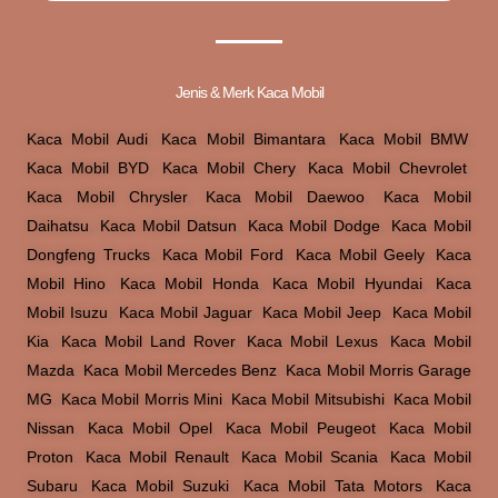
Jenis & Merk Kaca Mobil
Kaca Mobil Audi
,
Kaca Mobil Bimantara
,
Kaca Mobil BMW
,
Kaca Mobil BYD
,
Kaca Mobil Chery
,
Kaca Mobil Chevrolet
,
Kaca Mobil Chrysler
,
Kaca Mobil Daewoo
,
Kaca Mobil
Daihatsu
,
Kaca Mobil Datsun
,
Kaca Mobil Dodge
,
Kaca Mobil
Dongfeng Trucks
,
Kaca Mobil Ford
,
Kaca Mobil Geely
,
Kaca
Mobil Hino
,
Kaca Mobil Honda
,
Kaca Mobil Hyundai
,
Kaca
Mobil Isuzu
,
Kaca Mobil Jaguar
,
Kaca Mobil Jeep
,
Kaca Mobil
Kia
,
Kaca Mobil Land Rover
,
Kaca Mobil Lexus
,
Kaca Mobil
Mazda
,
Kaca Mobil Mercedes Benz
,
Kaca Mobil Morris Garage
MG
,
Kaca Mobil Morris Mini
,
Kaca Mobil Mitsubishi
,
Kaca Mobil
Nissan
,
Kaca Mobil Opel
,
Kaca Mobil Peugeot
,
Kaca Mobil
Proton
,
Kaca Mobil Renault
,
Kaca Mobil Scania
,
Kaca Mobil
Subaru
,
Kaca Mobil Suzuki
,
Kaca Mobil Tata Motors
,
Kaca