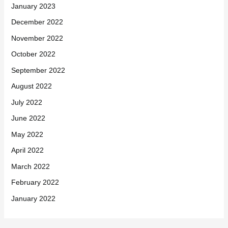
January 2023
December 2022
November 2022
October 2022
September 2022
August 2022
July 2022
June 2022
May 2022
April 2022
March 2022
February 2022
January 2022