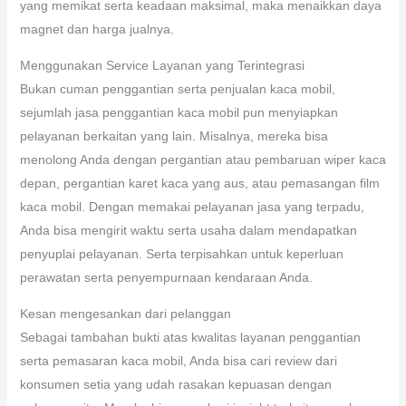
yang memikat serta keadaan maksimal, maka menaikkan daya
magnet dan harga jualnya.
Menggunakan Service Layanan yang Terintegrasi
Bukan cuman penggantian serta penjualan kaca mobil,
sejumlah jasa penggantian kaca mobil pun menyiapkan
pelayanan berkaitan yang lain. Misalnya, mereka bisa
menolong Anda dengan pergantian atau pembaruan wiper kaca
depan, pergantian karet kaca yang aus, atau pemasangan film
kaca mobil. Dengan memakai pelayanan jasa yang terpadu,
Anda bisa mengirit waktu serta usaha dalam mendapatkan
penyuplai pelayanan. Serta terpisahkan untuk keperluan
perawatan serta penyempurnaan kendaraan Anda.
Kesan mengesankan dari pelanggan
Sebagai tambahan bukti atas kwalitas layanan penggantian
serta pemasaran kaca mobil, Anda bisa cari review dari
konsumen setia yang udah rasakan kepuasan dengan