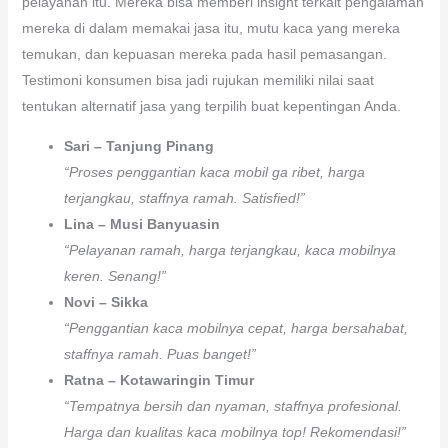
pelayanan itu. Mereka bisa memberi insight terkait pengalaman
mereka di dalam memakai jasa itu, mutu kaca yang mereka
temukan, dan kepuasan mereka pada hasil pemasangan.
Testimoni konsumen bisa jadi rujukan memiliki nilai saat
tentukan alternatif jasa yang terpilih buat kepentingan Anda.
Sari – Tanjung Pinang
“Proses penggantian kaca mobil ga ribet, harga
terjangkau, staffnya ramah. Satisfied!”
Lina – Musi Banyuasin
“Pelayanan ramah, harga terjangkau, kaca mobilnya
keren. Senang!”
Novi – Sikka
“Penggantian kaca mobilnya cepat, harga bersahabat,
staffnya ramah. Puas banget!”
Ratna – Kotawaringin Timur
“Tempatnya bersih dan nyaman, staffnya profesional.
Harga dan kualitas kaca mobilnya top! Rekomendasi!”