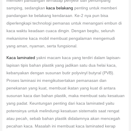
memberi pandangan terhadap penyetir dan penumpang
samping, sedangkan
kaca belakang
penting untuk memberi
pandangan ke belakang kendaraan. Ke-2 nya pun bisa
diperlengkapi technologi pemanas untuk menangani embun di
kaca waktu keadaan cuaca dingin. Dengan begitu, seluruh
mekanisme kaca mobil membuat pengalaman mengemudi
yang aman, nyaman, serta fungsional.
Kaca laminated
yakni macam kaca yang terdiri dalam lapisan-
lapisan tipis bahan plastik yang jadikan satu dua helai kaca,
kebanyakan dengan susunan butir polyvinyl butyral (PVB).
Proses laminasi ini mengikutsertakan pemanasan dan
penekanan yang kuat, membuat ikatan yang kuat di antara
susunan kaca dan bahan plastik, maka membuat satu kesatuan
yang padat. Keuntungan penting dari kaca laminated yaitu
potensinya untuk melindungi kesatuan sistematis saat rengat
atau pecah, sebab bahan plastik didalamnya akan mencegah
pecahan kaca. Masalah ini membuat kaca laminated kerap