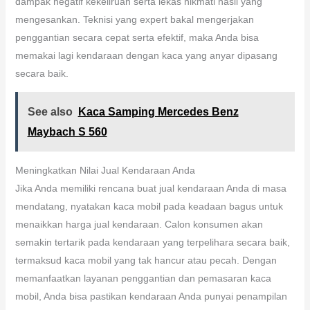
dampak negatif kekeliruan serta lekas nikmati hasil yang
mengesankan. Teknisi yang expert bakal mengerjakan
penggantian secara cepat serta efektif, maka Anda bisa
memakai lagi kendaraan dengan kaca yang anyar dipasang
secara baik.
See also
Kaca Samping Mercedes Benz
Maybach S 560
Meningkatkan Nilai Jual Kendaraan Anda
Jika Anda memiliki rencana buat jual kendaraan Anda di masa
mendatang, nyatakan kaca mobil pada keadaan bagus untuk
menaikkan harga jual kendaraan. Calon konsumen akan
semakin tertarik pada kendaraan yang terpelihara secara baik,
termaksud kaca mobil yang tak hancur atau pecah. Dengan
memanfaatkan layanan penggantian dan pemasaran kaca
mobil, Anda bisa pastikan kendaraan Anda punyai penampilan