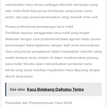
memutuskan kaca secara pelbagai alternatif rancangan yang
ada, maka Anda bisa punya kendaraan yang bukan cuma
aman, tapi juga punyai penampakan yang menarik serta unik.
Proses professional pemasangan kaca mobil
Pemilihan layanan penggantian kaca mobil yang tengah
dilakukan dengan cara professional bawa agunan kalau proses
pemasangan bakal dijalankan dengan baik serta terkoordinasi.
Jasa yang punya pengalaman bakal menyiapkan operator yang
sudah terbiasa serta cekatan di dalam melaksanakan pasang
kaca mobil. Mereka akan memanfaatkan perabotan serta
tehnik yang benar manfaat meyakinkan kaca dipasang dengan
akurat serta aman.
See also
Kaca Belakang Daihatsu Terios
Perawatan dan Penyempurnaan Kaca Mobil