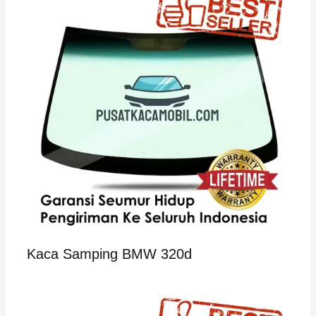
Kaca Samping BMW 320d