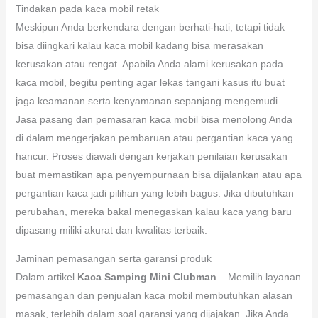
Tindakan pada kaca mobil retak
Meskipun Anda berkendara dengan berhati-hati, tetapi tidak
bisa diingkari kalau kaca mobil kadang bisa merasakan
kerusakan atau rengat. Apabila Anda alami kerusakan pada
kaca mobil, begitu penting agar lekas tangani kasus itu buat
jaga keamanan serta kenyamanan sepanjang mengemudi.
Jasa pasang dan pemasaran kaca mobil bisa menolong Anda
di dalam mengerjakan pembaruan atau pergantian kaca yang
hancur. Proses diawali dengan kerjakan penilaian kerusakan
buat memastikan apa penyempurnaan bisa dijalankan atau apa
pergantian kaca jadi pilihan yang lebih bagus. Jika dibutuhkan
perubahan, mereka bakal menegaskan kalau kaca yang baru
dipasang miliki akurat dan kwalitas terbaik.
Jaminan pemasangan serta garansi produk
Dalam artikel
Kaca Samping Mini Clubman
– Memilih layanan
pemasangan dan penjualan kaca mobil membutuhkan alasan
masak, terlebih dalam soal garansi yang dijajakan. Jika Anda