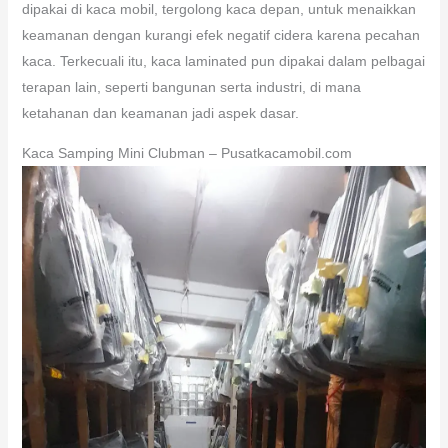
dipakai di kaca mobil, tergolong kaca depan, untuk menaikkan
keamanan dengan kurangi efek negatif cidera karena pecahan
kaca. Terkecuali itu, kaca laminated pun dipakai dalam pelbagai
terapan lain, seperti bangunan serta industri, di mana
ketahanan dan keamanan jadi aspek dasar.
Kaca Samping Mini Clubman – Pusatkacamobil.com